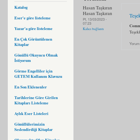
Katalog
Hasan Taşkıran
Hasan Taşkıran
Teşe
Eser'e göre listeleme
Pt, 13/03/2023 -
07:23
Comm
Yazar'a göre listeleme
Kalıcı bağlantı
Teşekk
En Çok Görüntülenen
Yorum
Kitaplar
Gönüllü Okuyucu Olmak
İstiyorum
Görme Engelliler için
GETEM Kullanım Klavuzu
En Son Eklenenler
Tarihlerine Göre Girilen
Kitapları Listeleme
Aylık Eser Listeleri
Gönüllülerimizin
Seslendirdiği Kitaplar
Okunmakta Olan Kitaplar