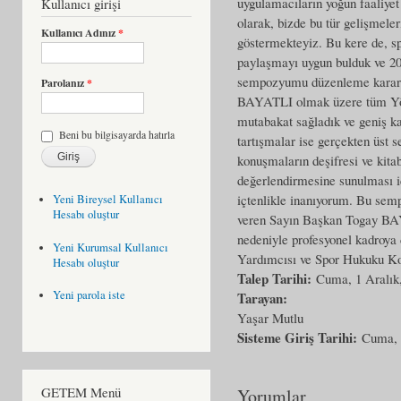
uygulamacıların yoğun faaliye
Kullanıcı girişi
olarak, bizde bu tür gelişmeler
Kullanıcı Adınız
*
göstermekteyiz. Bu kere de, s
paylaşmayı uygun bulduk ve 20
sempozyumu düzenleme kararı
Parolanız
*
BAYATLI olmak üzere tüm Yönet
mutabakat sağladık ve geniş kat
Beni bu bilgisayarda hatırla
tartışmalar ise gerçekten üst s
konuşmaların deşifresi ve kitab
değerlendirmesine sunulması iç
içtenlikle inanıyorum. Bu sem
Yeni Bireysel Kullanıcı
Hesabı oluştur
veren Sayın Başkan Togay BAY
nedeniyle profesyonel kadroy
Yeni Kurumsal Kullanıcı
Yardımcısı ve Spor Hukuku K
Hesabı oluştur
Talep Tarihi:
Cuma, 1 Aralık
Yeni parola iste
Tarayan:
Yaşar Mutlu
Sisteme Giriş Tarihi:
Cuma, 
GETEM Menü
Yorumlar