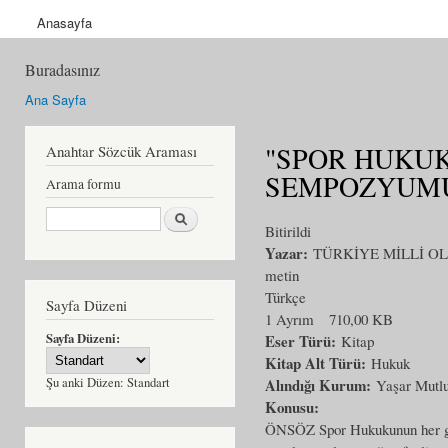
Anasayfa
Buradasınız
Ana Sayfa
"SPOR HUKUK
Anahtar Sözcük Araması
SEMPOZYUM
Arama formu
Ara
Bitirildi
Yazar:
TÜRKİYE MİLLİ O
metin
Türkçe
Sayfa Düzeni
1 Ayrım
710,00 KB
Sayfa Düzeni:
Eser Türü:
Kitap
Kitap Alt Türü:
Hukuk
Şu anki Düzen:
Standart
Alındığı Kurum:
Yaşar Mutl
Konusu:
ÖNSÖZ Spor Hukukunun her geçe