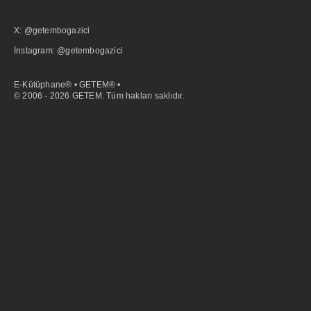
X: @getembogazici
İnstagram: @getembogazici
E-Kütüphane® • GETEM® •
© 2006 - 2026 GETEM. Tüm hakları saklıdır.