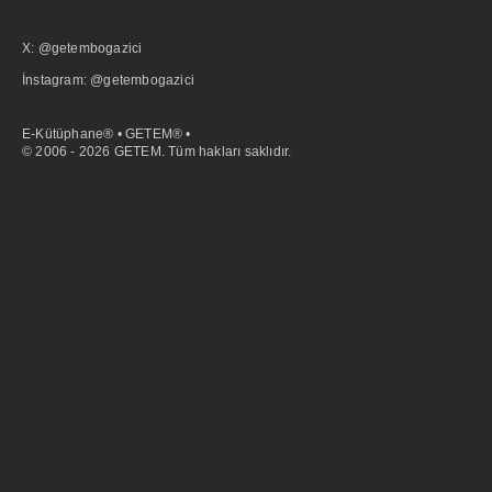
X: @getembogazici
İnstagram: @getembogazici
E-Kütüphane® • GETEM® •
© 2006 - 2026 GETEM. Tüm hakları saklıdır.