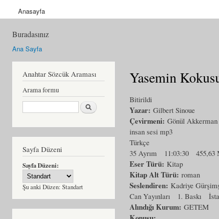
Anasayfa
Buradasınız
Ana Sayfa
Yasemin Kokus
Anahtar Sözcük Araması
Arama formu
Bitirildi
Ara
Yazar:
Gilbert Sinoue
Çevirmeni:
Gönül Akkerman
insan sesi mp3
Türkçe
Sayfa Düzeni
35 Ayrım
11:03:30
455,63
Eser Türü:
Kitap
Sayfa Düzeni:
Kitap Alt Türü:
roman
Seslendiren:
Kadriye Gürşimş
Şu anki Düzen:
Standart
Can Yayınları
1. Baskı
İst
Alındığı Kurum:
GETEM
Konusu: