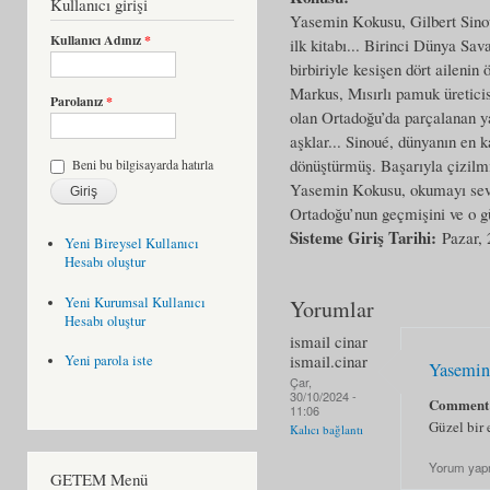
Kullanıcı girişi
Yasemin Kokusu, Gilbert Sinoué’
Kullanıcı Adınız
*
ilk kitabı... Birinci Dünya Sav
birbiriyle kesişen dört aileni
Markus, Mısırlı pamuk üreticisi
Parolanız
*
olan Ortadoğu’da parçalanan ya
aşklar... Sinoué, dünyanın en 
dönüştürmüş. Başarıyla çizilmi
Beni bu bilgisayarda hatırla
Yasemin Kokusu, okumayı seven
Ortadoğu’nun geçmişini ve o g
Sisteme Giriş Tarihi:
Pazar,
Yeni Bireysel Kullanıcı
Hesabı oluştur
Yeni Kurumsal Kullanıcı
Yorumlar
Hesabı oluştur
ismail cinar
ismail.cinar
Yeni parola iste
Yasemin
Çar,
30/10/2024 -
Comment
11:06
Güzel bir 
Kalıcı bağlantı
Yorum yap
GETEM Menü