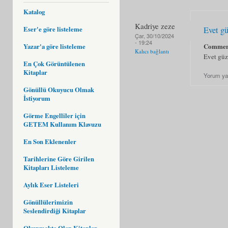
Katalog
Kadriye zeze
Eser'e göre listeleme
Evet gü
Çar, 30/10/2024
- 19:24
Commen
Yazar'a göre listeleme
Kalıcı bağlantı
Evet güz
En Çok Görüntülenen
Kitaplar
Yorum ya
Gönüllü Okuyucu Olmak
İstiyorum
Görme Engelliler için
GETEM Kullanım Klavuzu
En Son Eklenenler
Tarihlerine Göre Girilen
Kitapları Listeleme
Aylık Eser Listeleri
Gönüllülerimizin
Seslendirdiği Kitaplar
Okunmakta Olan Kitaplar