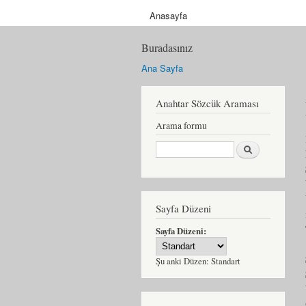
Anasayfa
Buradasınız
Ana Sayfa
Anahtar Sözcük Araması
Arama formu
Ara
Sayfa Düzeni
Sayfa Düzeni:
Şu anki Düzen:
Standart