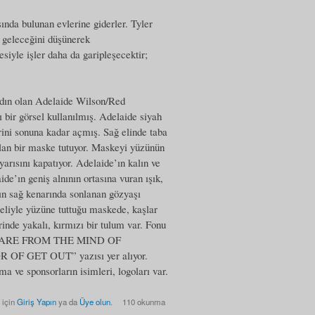
ında bulunan evlerine giderler. Tyler
r geleceğini düşünerek
siyle işler daha da garipleşecektir;
kadın olan Adelaide Wilson/Red
 bir görsel kullanılmış. Adelaide siyah
lerini sonuna kadar açmış. Sağ elinde taba
 olan bir maske tutuyor. Maskeyi yüzünün
rısını kapatıyor. Adelaide’ın kalın ve
ide’ın geniş alnının ortasına vuran ışık,
nın sağ kenarında sonlanan gözyaşı
ğ eliyle yüzüne tuttuğu maskede, kaşlar
nde yakalı, kırmızı bir tulum var. Fonu
IGHTMARE FROM THE MIND OF
GET OUT” yazısı yer alıyor.
a ve sponsorların isimleri, logoları var.
 için
Giriş Yapın
ya da
Üye olun
.
110 okunma