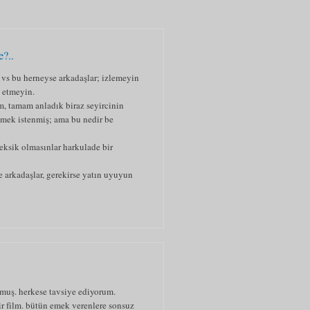
?..
“ vs bu herneyse arkadaşlar; izlemeyin
k etmeyin.
im, tamam anladık biraz seyircinin
ilmek istenmiş; ama bu nedir be
 eksik olmasınlar harkulade bir
e arkadaşlar, gerekirse yatın uyuyun
lmuş. herkese tavsiye ediyorum.
bir film. bütün emek verenlere sonsuz