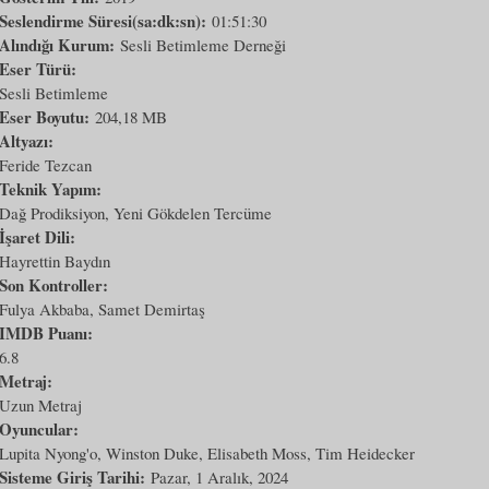
Seslendirme Süresi(sa:dk:sn):
01:51:30
Alındığı Kurum:
Sesli Betimleme Derneği
Eser Türü:
Sesli Betimleme
Eser Boyutu:
204,18 MB
Altyazı:
Feride Tezcan
Teknik Yapım:
Dağ Prodiksiyon, Yeni Gökdelen Tercüme
İşaret Dili:
Hayrettin Baydın
Son Kontroller:
Fulya Akbaba, Samet Demirtaş
IMDB Puanı:
6.8
Metraj:
Uzun Metraj
Oyuncular:
Lupita Nyong'o, Winston Duke, Elisabeth Moss, Tim Heidecker
Sisteme Giriş Tarihi:
Pazar, 1 Aralık, 2024