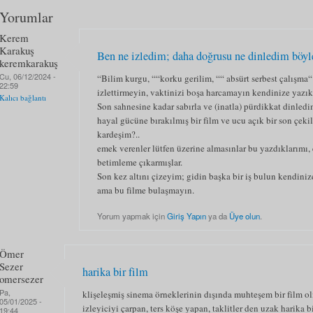
Yorumlar
Kerem
Karakuş
Ben ne izledim; daha doğrusu ne dinledim böyle
keremkarakuş
Cu, 06/12/2024 -
“Bilim kurgu, ““korku gerilim, ““ absürt serbest çalışma
22:59
izlettirmeyin, vaktinizi boşa harcamayın kendinize yazı
Kalıcı bağlantı
Son sahnesine kadar sabırla ve (inatla) pürdikkat dinled
hayal gücüne bırakılmış bir film ve ucu açık bir son çek
kardeşim?..
emek verenler lütfen üzerine almasınlar bu yazdıklarımı,
betimleme çıkarmışlar.
Son kez altını çizeyim; gidin başka bir iş bulun kendiniz
ama bu filme bulaşmayın.
Yorum yapmak için
Giriş Yapın
ya da
Üye olun
.
Ömer
Sezer
harika bir film
omersezer
Pa,
klişeleşmiş sinema örneklerinin dışında muhteşem bir film o
05/01/2025 -
izleyiciyi çarpan, ters köşe yapan, taklitler den uzak harika 
19:44