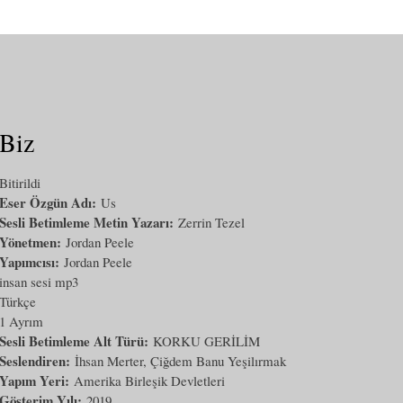
Biz
Bitirildi
Eser Özgün Adı:
Us
Sesli Betimleme Metin Yazarı:
Zerrin Tezel
Yönetmen:
Jordan Peele
Yapımcısı:
Jordan Peele
insan sesi mp3
Türkçe
1 Ayrım
Sesli Betimleme Alt Türü:
KORKU GERİLİM
Seslendiren:
İhsan Merter, Çiğdem Banu Yeşilırmak
Yapım Yeri:
Amerika Birleşik Devletleri
Gösterim Yılı:
2019