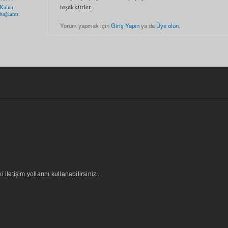
teşekkürler.
Kalıcı
bağlantı
Yorum yapmak için
Giriş Yapın
ya da
Üye olun
.
letişim yollarını kullanabilirsiniz..