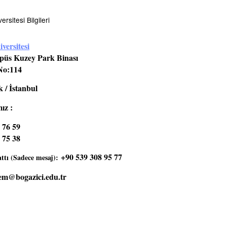
rsitesi Bilgileri
versitesi
üs Kuzey Park Binası
No:114
 / İstanbul
ız :
 76 59
 75 38
+90 539 308 95 77
tı (Sadece mesaj):
em@bogazici.edu.tr