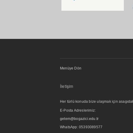
Menüye Dön
İletişim
Her türlü konuda bize ulaşmak için asagıdaki i
E-Posta Adreslerimiz:
getem@bogazici.edu.tr
WhatsApp:
05393089577