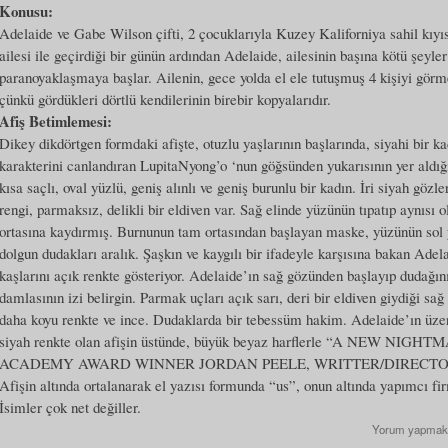
Konusu:
Adelaide ve Gabe Wilson çifti, 2 çocuklarıyla Kuzey Kaliforniya sahil kıyıs
ailesi ile geçirdiği bir günün ardından Adelaide, ailesinin başına kötü şeyle
paranoyaklaşmaya başlar. Ailenin, gece yolda el ele tutuşmuş 4 kişiyi görme
çünkü gördükleri dörtlü kendilerinin birebir kopyalarıdır.
Afiş Betimlemesi:
Dikey dikdörtgen formdaki afişte, otuzlu yaşlarının başlarında, siyahi bir 
karakterini canlandıran LupitaNyong’o ‘nun göğsünden yukarısının yer aldığı
kısa saçlı, oval yüzlü, geniş alınlı ve geniş burunlu bir kadın. İri siyah göz
rengi, parmaksız, delikli bir eldiven var. Sağ elinde yüzünün tıpatıp aynısı
ortasına kaydırmış. Burnunun tam ortasından başlayan maske, yüzünün sol ya
dolgun dudakları aralık. Şaşkın ve kaygılı bir ifadeyle karşısına bakan Adela
kaşlarını açık renkte gösteriyor. Adelaide’ın sağ gözünden başlayıp dudağı
damlasının izi belirgin. Parmak uçları açık sarı, deri bir eldiven giydiği sa
daha koyu renkte ve ince. Dudaklarda bir tebessüm hakim. Adelaide’ın üzeri
siyah renkte olan afişin üstünde, büyük beyaz harflerle “A NEW N
ACADEMY AWARD WINNER JORDAN PEELE, WRITTER/DIRECTOR OF 
Afişin altında ortalanarak el yazısı formunda “us”, onun altında yapımcı firm
İsimler çok net değiller.
Yorum yapmak