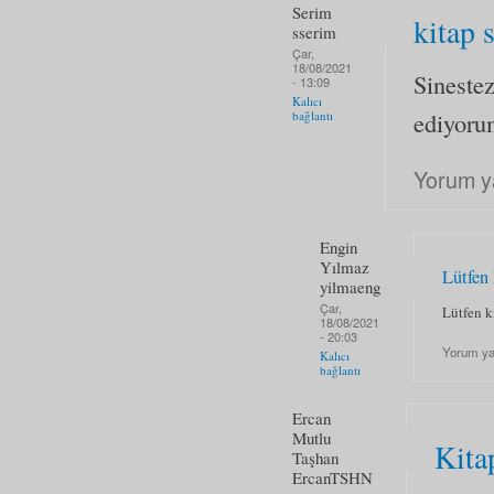
Serim
kitap 
sserim
Çar,
18/08/2021
Sinestez
- 13:09
Kalıcı
ediyoru
bağlantı
Yorum y
Engin
Yılmaz
Lütfen 
yilmaeng
Çar,
Lütfen k
18/08/2021
- 20:03
Yorum y
Kalıcı
bağlantı
Ercan
Mutlu
Kita
Taşhan
ErcanTSHN