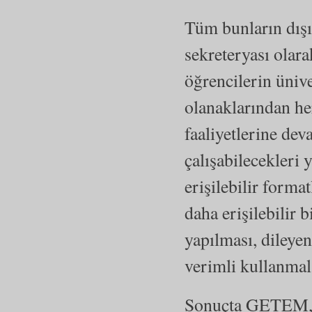
Tüm bunların dışı
sekreteryası olar
öğrencilerin üniv
olanaklarından her
faaliyetlerine dev
çalışabilecekleri 
erişilebilir form
daha erişilebilir
yapılması, dileye
verimli kullanmala
Sonuçta GETEM, Ö