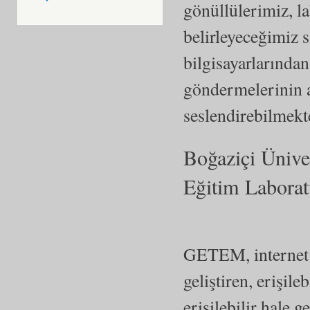
gönüllülerimiz, l
belirleyeceğimiz s
bilgisayarlarında
göndermelerinin a
seslendirebilmekt
Boğaziçi Üniver
Eğitim Labora
GETEM, internet 
geliştiren, erişile
erişilebilir hale 