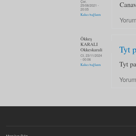
Çar,
Canava
25/08/2021 -
20:05
Kalıcı bağlantı
Yorum
Ökkeş
KARALI
Tyt 
Okkeskarali
Ct, 23/11/2024
- 00:06
Tyt p
Kalıcı bağlantı
Yorum