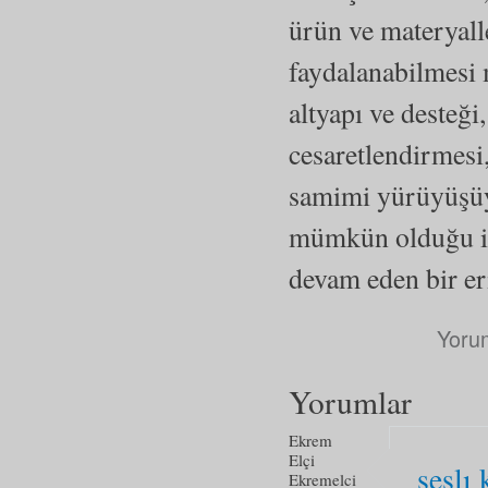
ürün ve materyall
faydalanabilmesi 
altyapı ve desteği
cesaretlendirmesi
samimi yürüyüşüyl
mümkün olduğu in
devam eden bir eri
Yoru
Yorumlar
Ekrem
Elçi
seslı 
Ekremelci