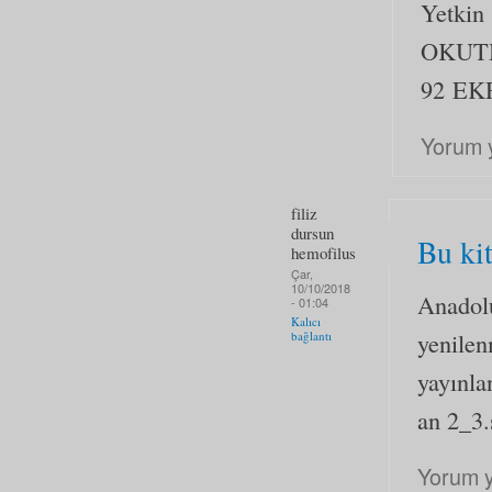
Yetkin
OKUT
92 
Yorum 
filiz
dursun
Bu kit
hemofilus
Çar,
10/10/2018
Anadolu
- 01:04
Kalıcı
yenilen
bağlantı
yayınla
an 2_3.
Yorum 