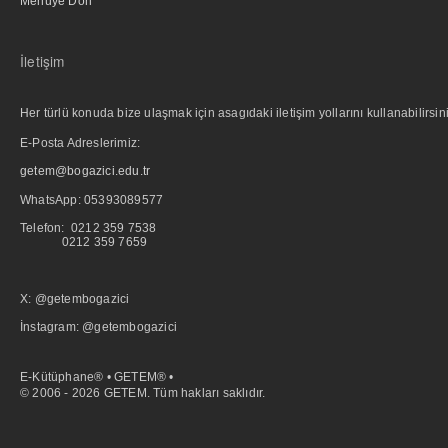
Menüye Dön
İletişim
Her türlü konuda bize ulaşmak için asagıdaki iletişim yollarını kullanabilirsini
E-Posta Adreslerimiz:
getem@bogazici.edu.tr
WhatsApp:
05393089577
Telefon: 0212 359 7538
0212 359 7659
X: @getembogazici
İnstagram: @getembogazici
E-Kütüphane® • GETEM® •
© 2006 - 2026 GETEM. Tüm hakları saklıdır.