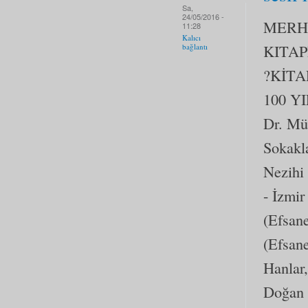
Sa,
24/05/2016 -
MERH
11:28
Kalıcı
KITA
bağlantı
?KİTA
100 YI
Dr. Mü
Sokakla
Nezihi
- İzmi
(Efsan
(Efsan
Hanlar,
Doğan 