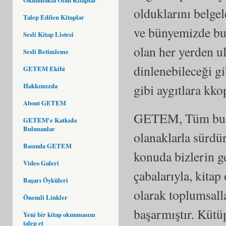
olduklarını belge
Talep Edilen Kitaplar
ve bünyemizde bul
Sesli Kitap Listesi
olan her yerden u
Sesli Betimleme
dinlenebileceği gi
GETEM Ekibi
gibi aygıtlara kko
Hakkımızda
About GETEM
GETEM, Tüm bu hi
GETEM'e Katkıda
Bulunanlar
olanaklarla sürd
Basında GETEM
konuda bizlerin g
Video Galeri
çabalarıyla, kita
Başarı Öyküleri
olarak toplumsall
Önemli Linkler
başarmıştır. Kütü
Yeni bir kitap okunmasını
talep et