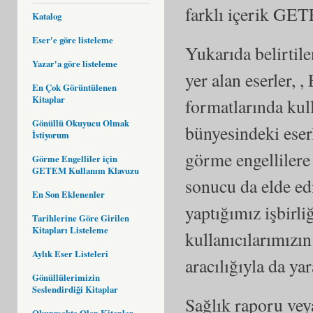
farklı içerik GET
Katalog
Eser'e göre listeleme
Yukarıda belirtil
Yazar'a göre listeleme
yer alan eserler, ,
En Çok Görüntülenen
Kitaplar
formatlarında ku
Gönüllü Okuyucu Olmak
bünyesindeki eser
İstiyorum
görme engellilere 
Görme Engelliler için
GETEM Kullanım Klavuzu
sonucu da elde ed
En Son Eklenenler
yaptığımız işbirli
Tarihlerine Göre Girilen
Kitapları Listeleme
kullanıcılarımızın
Aylık Eser Listeleri
aracılığıyla da ya
Gönüllülerimizin
Seslendirdiği Kitaplar
Sağlık raporu veya
Okunmakta Olan Kitaplar