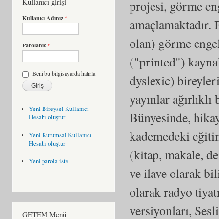
Kullanıcı girişi
projesi, görme eng
Kullanıcı Adınız
*
amaçlamaktadır. B
olan) görme engell
Parolanız
*
("printed") kayna
Beni bu bilgisayarda hatırla
dyslexic) bireyle
yayınlar ağırlıklı
Yeni Bireysel Kullanıcı
Bünyesinde, hikaye
Hesabı oluştur
kademedeki eğiti
Yeni Kurumsal Kullanıcı
Hesabı oluştur
(kitap, makale, de
Yeni parola iste
ve ilave olarak b
olarak radyo tiyat
versiyonları, Sesli
GETEM Menü