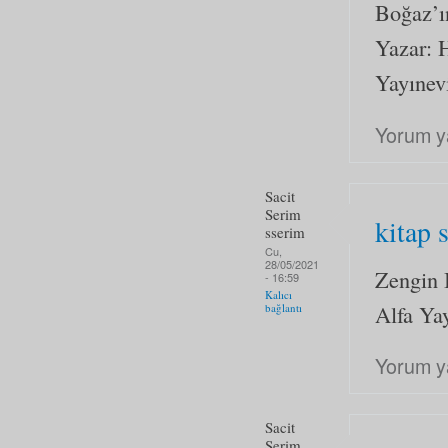
Boğaz’ı
Yazar: 
Yayınevi
Yorum y
Sacit
Serim
kitap 
sserim
Cu,
28/05/2021
Zengin 
- 16:59
Kalıcı
Alfa Yay
bağlantı
Yorum y
Sacit
Serim