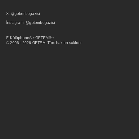
X: @getembogazici
İnstagram: @getembogazici
E-Kütüphane® • GETEM® •
© 2006 - 2026 GETEM. Tüm hakları saklıdır.