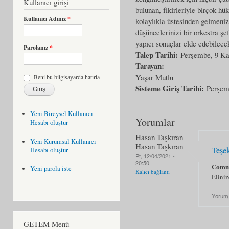
Kullanıcı girişi
bulunan, fikirleriyle birçok h
Kullanıcı Adınız
*
kolaylıkla üstesinden gelmeni
düşüncelerinizi bir orkestra ş
yapıcı sonuçlar elde edebilece
Parolanız
*
Talep Tarihi:
Perşembe, 9 Ka
Tarayan:
Yaşar Mutlu
Beni bu bilgisayarda hatırla
Sisteme Giriş Tarihi:
Perşem
Yeni Bireysel Kullanıcı
Yorumlar
Hesabı oluştur
Hasan Taşkıran
Yeni Kurumsal Kullanıcı
Hasan Taşkıran
Teşe
Hesabı oluştur
Pt, 12/04/2021 -
20:50
Comm
Yeni parola iste
Kalıcı bağlantı
Eliniz
Yorum
GETEM Menü