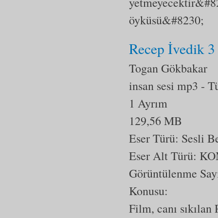
yetmeyecektir&#823
öyküsü&#8230;
Recep İvedik 3
Togan Gökbakar
insan sesi mp3
- T
1 Ayrım
129,56 MB
Eser Türü: Sesli 
Eser Alt Türü:
KO
Görüntülenme Say
Konusu:
Film, canı sıkılan 