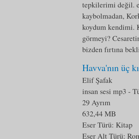
tepkilerimi değil.
kaybolmadan, Korku
koydum kendimi. K
görmeyi? Cesaretin
bizden fırtına bek
Havva'nın üç kı
Elif Şafak
insan sesi mp3
- T
29 Ayrım
632,44 MB
Eser Türü: Kitap
Eser Alt Türü:
Ro