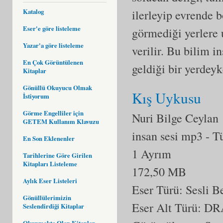
Katalog
ilerleyip evrende b
Eser'e göre listeleme
görmediği yerlere 
Yazar'a göre listeleme
verilir. Bu bilim i
En Çok Görüntülenen
geldiği bir yerdeyk
Kitaplar
Gönüllü Okuyucu Olmak
Kış Uykusu
İstiyorum
Görme Engelliler için
Nuri Bilge Ceylan
GETEM Kullanım Klavuzu
insan sesi mp3
- T
En Son Eklenenler
1 Ayrım
Tarihlerine Göre Girilen
Kitapları Listeleme
172,50 MB
Aylık Eser Listeleri
Eser Türü: Sesli 
Gönüllülerimizin
Eser Alt Türü:
DR
Seslendirdiği Kitaplar
Okunmakta Olan Kitaplar