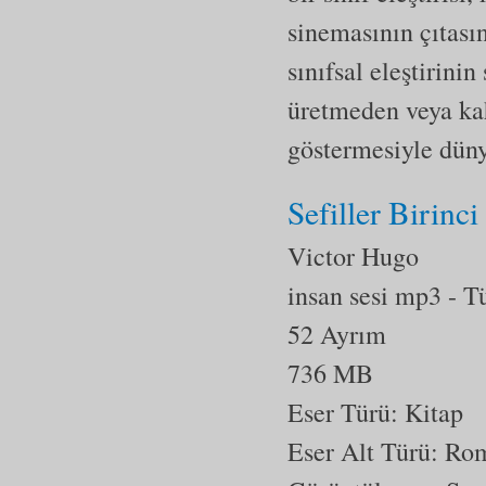
sinemasının çıtası
sınıfsal eleştirin
üretmeden veya ka
göstermesiyle dünya
Sefiller Birinci
Victor Hugo
insan sesi mp3
- T
52 Ayrım
736 MB
Eser Türü: Kitap
Eser Alt Türü:
Ro