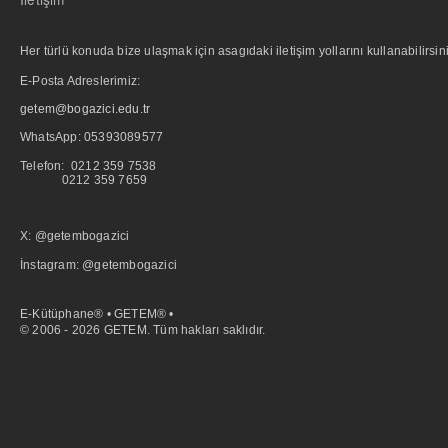
Her türlü konuda bize ulaşmak için asagıdaki iletişim yollarını kullanabilirsini
E-Posta Adreslerimiz:
getem@bogazici.edu.tr
WhatsApp:
05393089577
Telefon: 0212 359 7538
0212 359 7659
X: @getembogazici
İnstagram: @getembogazici
E-Kütüphane® • GETEM® •
© 2006 - 2026 GETEM. Tüm hakları saklıdır.