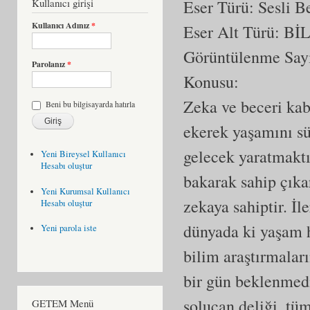
Kullanıcı girişi
Eser Türü: Sesli 
Kullanıcı Adınız
*
Eser Alt Türü:
Bİ
Görüntülenme Say
Parolanız
*
Konusu:
Zeka ve beceri kabi
Beni bu bilgisayarda hatırla
ekerek yaşamını sü
gelecek yaratmaktı
Yeni Bireysel Kullanıcı
Hesabı oluştur
bakarak sahip çıka
Yeni Kurumsal Kullanıcı
zekaya sahiptir. İl
Hesabı oluştur
dünyada ki yaşam h
Yeni parola iste
bilim araştırmalar
bir gün beklenmedik
solucan deliği, tüm
GETEM Menü