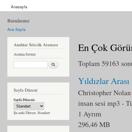
Anasayfa
Buradasınız
Ana Sayfa
En Çok Görün
Anahtar Sözcük Araması
Arama formu
Toplam 59163 sonuç
Ara
Yıldızlar Arası
Sayfa Düzeni
Christopher Nolan
Sayfa Düzeni:
insan sesi mp3
- T
1 Ayrım
Şu anki Düzen:
Standart
296,46 MB