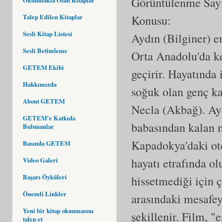
Görüntülenme Say
Talep Edilen Kitaplar
Konusu:
Sesli Kitap Listesi
Aydın (Bilginer) e
Sesli Betimleme
Orta Anadolu'da ke
GETEM Ekibi
geçirir. Hayatında
Hakkımızda
soğuk olan genç ka
About GETEM
Necla (Akbağ). Ayd
GETEM'e Katkıda
babasından kalan m
Bulunanlar
Kapadokya'daki ote
Basında GETEM
hayatı etrafında ol
Video Galeri
Başarı Öyküleri
hissetmediği için 
Önemli Linkler
arasındaki mesafe
Yeni bir kitap okunmasını
şekillenir. Film, "
talep et