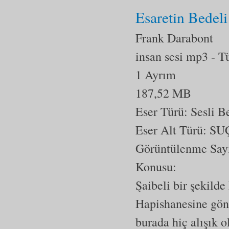
Esaretin Bedeli
Frank Darabont
insan sesi mp3
- T
1 Ayrım
187,52 MB
Eser Türü: Sesli 
Eser Alt Türü:
SU
Görüntülenme Say
Konusu:
Şaibeli bir şekild
Hapishanesine gön
burada hiç alışık 