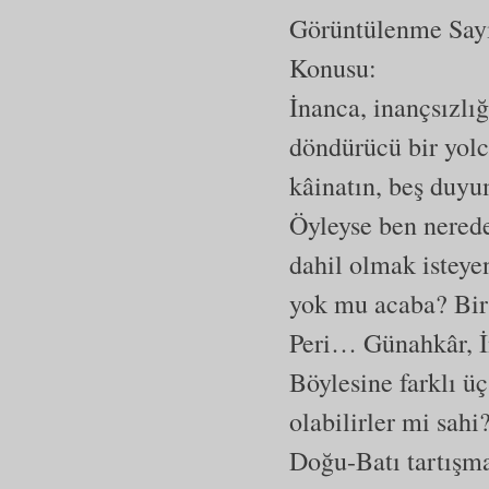
Görüntülenme Say
Konusu:
İnanca, inançsızlığ
döndürücü bir yolc
kâinatın, beş duyu
Öyleyse ben nerede
dahil olmak isteyen
yok mu acaba? Bir
Peri… Günahkâr, 
Böylesine farklı üç
olabilirler mi sahi
Doğu-Batı tartışma