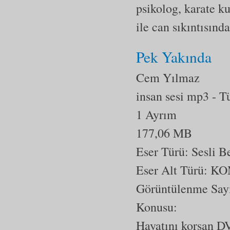
psikolog, karate ku
ile can sıkıntısın
Pek Yakında
Cem Yılmaz
insan sesi mp3
- T
1 Ayrım
177,06 MB
Eser Türü: Sesli 
Eser Alt Türü:
KO
Görüntülenme Say
Konusu:
Hayatını korsan DV