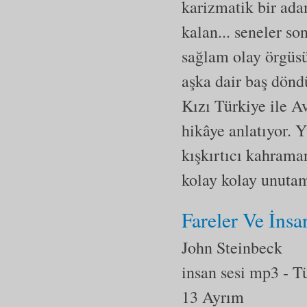
karizmatik bir adam
kalan... seneler so
sağlam olay örgüsüy
aşka dair baş dönd
Kızı Türkiye ile A
hikâye anlatıyor. Y
kışkırtıcı kahrama
kolay kolay unuta
Fareler Ve İnsa
John Steinbeck
insan sesi mp3
- T
13 Ayrım