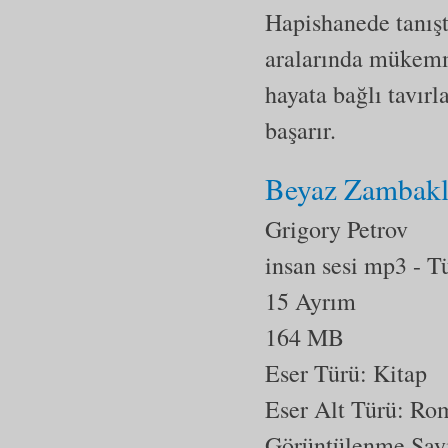
Hapishanede tanış
aralarında mükemme
hayata bağlı tavır
başarır.
Beyaz Zambakl
Grigory Petrov
insan sesi mp3
- T
15 Ayrım
164 MB
Eser Türü: Kitap
Eser Alt Türü:
Ro
Görüntülenme Say