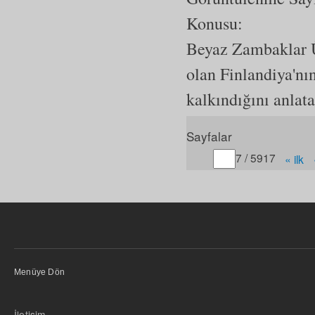
Konusu:
Beyaz Zambaklar Ü
olan Finlandiya'nın
kalkındığını anlata
Sayfalar
Gitmek istediğiniz sayfa
7 / 5917
« ilk
Menüye Dön
İletişim