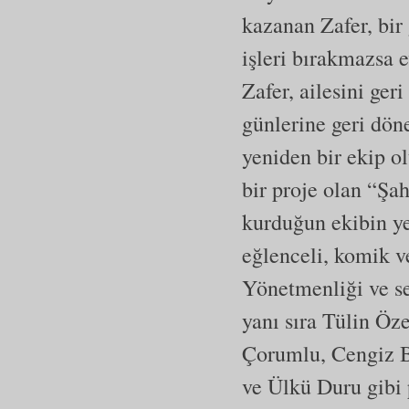
kazanan Zafer, bir
işleri bırakmazsa e
Zafer, ailesini ger
günlerine geri dön
yeniden bir ekip o
bir proje olan “Şa
kurduğun ekibin yet
eğlenceli, komik v
Yönetmenliği ve s
yanı sıra Tülin Ö
Çorumlu, Cengiz B
ve Ülkü Duru gibi 