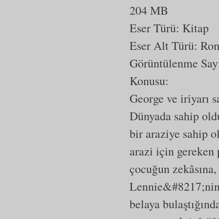
204 MB
Eser Türü: Kitap
Eser Alt Türü:
Ro
Görüntülenme Say
Konusu:
George ve iriyarı s
Dünyada sahip olduk
bir araziye sahip 
arazi için gereken
çocuğun zekâsına,
Lennie&#8217;nin b
belaya bulaştığın