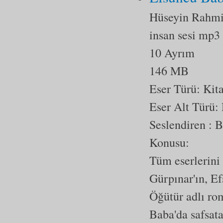
Hüseyin Rahmi
insan sesi mp3
10 Ayrım
146 MB
Eser Türü:
Kit
Eser Alt Türü:
Seslendiren 
Konusu:
Tüm eserlerin
Gürpınar'ın, E
Öğütür adlı ro
Baba'da safsata