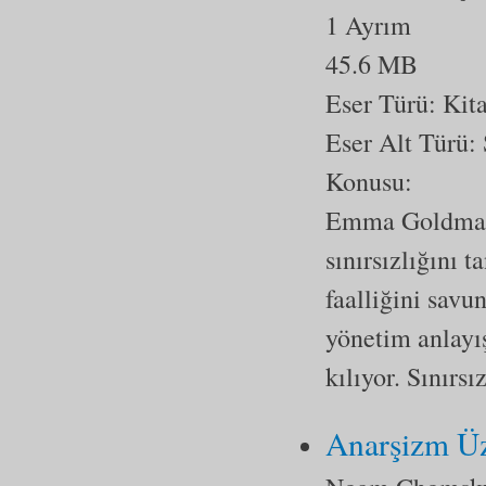
1 Ayrım
45.6 MB
Eser Türü:
Kit
Eser Alt Türü:
Konusu:
Emma Goldman,
sınırsızlığını 
faalliğini savu
yönetim anlayış
kılıyor. Sınırsı
Anarşizm Üz