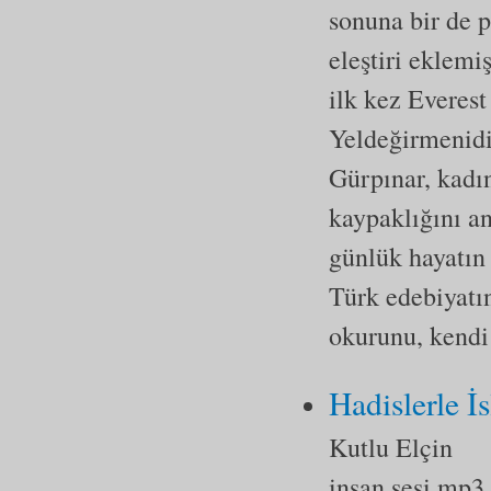
sonuna bir de p
eleştiri eklem
ilk kez Everest
Yeldeğirmenidi
Gürpınar, kadın
kaypaklığını an
günlük hayatın 
Türk edebiyatın
okurunu, kendi
Hadislerle İ
Kutlu Elçin
insan sesi mp3