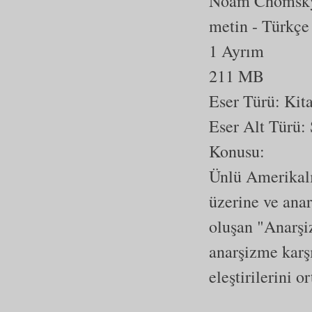
Noam Chomsk
metin
- Türkçe
1 Ayrım
211 MB
Eser Türü:
Kit
Eser Alt Türü:
Konusu:
Ünlü Amerikalı
üzerine ve anar
oluşan "Anarşi
anarşizme karşı
eleştirilerini o