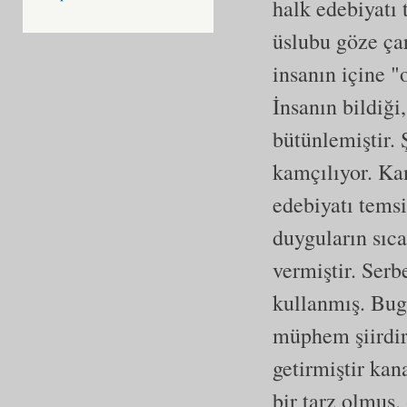
halk edebiyatı 
üslubu göze çar
insanın içine 
İnsanın bildiği,
bütünlemiştir. Ş
kamçılıyor. Ka
edebiyatı temsi
duyguların sıca
vermiştir. Serbe
kullanmış. Bugü
müphem şiirdir 
getirmiştir kan
bir tarz olmuş.