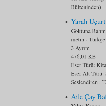
Bülteninden)
Yaralı Uçur
Göktuna Rahmi
metin
- Türkçe
3 Ayrım
476,01 KB
Eser Türü:
Kit
Eser Alt Türü:
Seslendiren : T
Aile Çay Ba