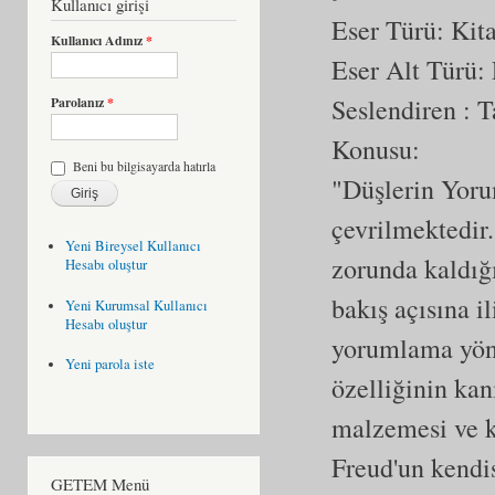
Kullanıcı girişi
Eser Türü:
Kit
Kullanıcı Adınız
*
Eser Alt Türü:
Seslendiren : 
Parolanız
*
Konusu:
Beni bu bilgisayarda hatırla
"Düşlerin Yoru
çevrilmektedir
Yeni Bireysel Kullanıcı
zorunda kaldığ
Hesabı oluştur
bakış açısına il
Yeni Kurumsal Kullanıcı
Hesabı oluştur
yorumlama yönt
Yeni parola iste
özelliğinin kan
malzemesi ve k
Freud'un kendi
GETEM Menü