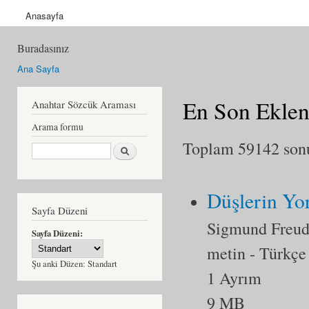
Anasayfa
Buradasınız
Ana Sayfa
En Son Eklen
Anahtar Sözcük Araması
Arama formu
Toplam 59142 sonu
Ara
Düşlerin Yo
Sayfa Düzeni
Sigmund Freu
Sayfa Düzeni:
metin
- Türkçe
Şu anki Düzen:
Standart
1 Ayrım
9 MB