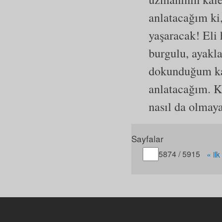
anlatacağım ki
yaşaracak! Eli 
burgulu, ayakla
dokunduğum kadı
anlatacağım. K
nasıl da olmay
Sayfalar
Gitmek istediğiniz sayfa
5874 / 5915
« ilk