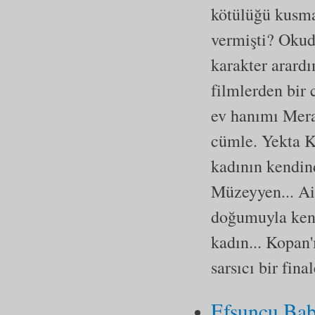
kötülüğü kusm
vermişti? Okud
karakter arard
filmlerden bir 
ev hanımı Mera
cümle. Yekta K
kadının kendin
Müzeyyen... Ail
doğumuyla kend
kadın... Kopan'
sarsıcı bir fin
Efsuncu Ba