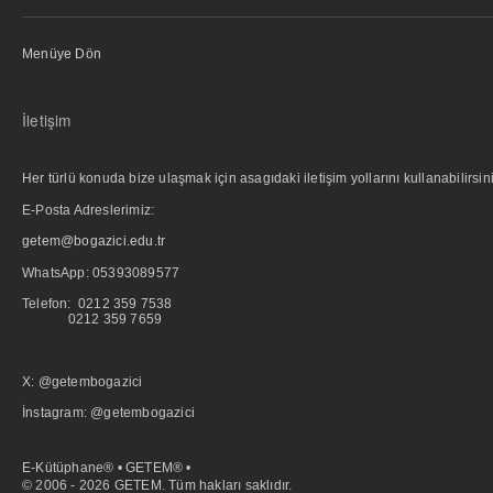
Menüye Dön
İletişim
Her türlü konuda bize ulaşmak için asagıdaki iletişim yollarını kullanabilirsini
E-Posta Adreslerimiz:
getem@bogazici.edu.tr
WhatsApp:
05393089577
Telefon: 0212 359 7538
0212 359 7659
X: @getembogazici
İnstagram: @getembogazici
E-Kütüphane® • GETEM® •
© 2006 - 2026 GETEM. Tüm hakları saklıdır.