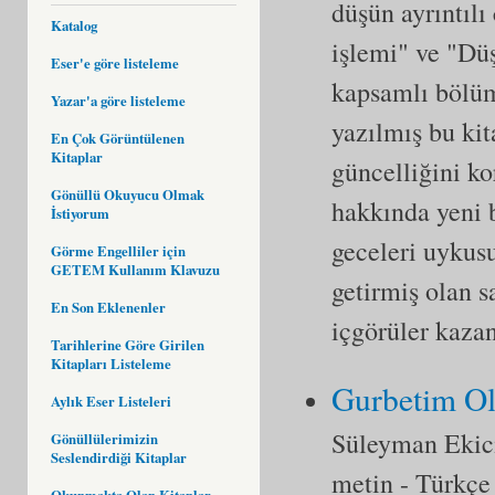
düşün ayrıntılı
Katalog
işlemi" ve "Düş
Eser'e göre listeleme
kapsamlı bölümd
Yazar'a göre listeleme
yazılmış bu kit
En Çok Görüntülenen
Kitaplar
güncelliğini k
Gönüllü Okuyucu Olmak
hakkında yeni b
İstiyorum
geceleri uykus
Görme Engelliler için
GETEM Kullanım Klavuzu
getirmiş olan 
En Son Eklenenler
içgörüler kaza
Tarihlerine Göre Girilen
Kitapları Listeleme
Gurbetim Ol
Aylık Eser Listeleri
Süleyman Ekic
Gönüllülerimizin
Seslendirdiği Kitaplar
metin
- Türkçe
Okunmakta Olan Kitaplar