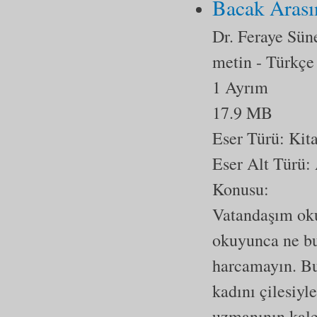
Bacak Arası
Dr. Feraye Sün
metin
- Türkçe
1 Ayrım
17.9 MB
Eser Türü:
Kit
Eser Alt Türü:
Konusu:
Vatandaşım oku
okuyunca ne bu
harcamayın. Bu
kadını çilesiyl
uzmanının kale