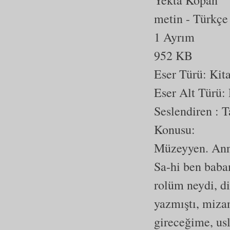
Yekta Kopan
metin
- Türkçe
1 Ayrım
952 KB
Eser Türü:
Kit
Eser Alt Türü:
Seslendiren : 
Konusu:
Müzeyyen. Anne
Sa-hi ben baba
rolüm neydi, d
yazmıştı, miza
gireceğime, us