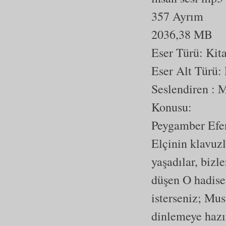
357 Ayrım
2036,38 MB
Eser Türü:
Kit
Eser Alt Türü:
Seslendiren : 
Konusu:
Peygamber Efen
Elçinin klavuzl
yaşadılar, bizl
düşen O hadise
isterseniz; Mu
dinlemeye haz