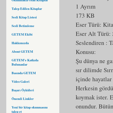
1 Ayrım
Talep Edilen Kitaplar
173 KB
Sesli Kitap Listesi
Eser Türü:
Kit
Sesli Betimleme
Eser Alt Türü:
GETEM Ekibi
Seslendiren : T
Hakkımızda
Konusu:
About GETEM
Şu dünya ne g
GETEM'e Katkıda
Bulunanlar
sır dilimde Sır
Basında GETEM
içinde hayatlar
Video Galeri
Herkesin gördü
Başarı Öyküleri
koymak ister. E
Önemli Linkler
onundur. Bütün 
Yeni bir kitap okunmasını
talep et