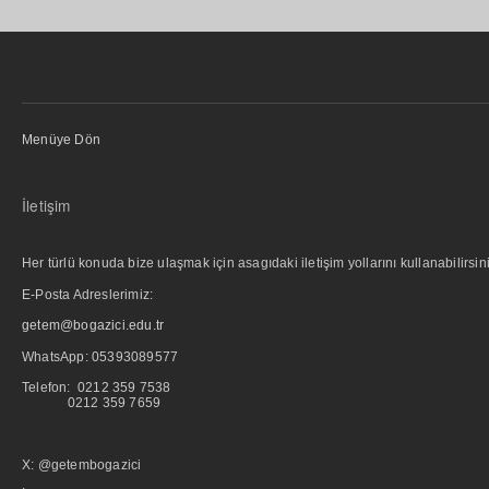
Menüye Dön
İletişim
Her türlü konuda bize ulaşmak için asagıdaki iletişim yollarını kullanabilirsini
E-Posta Adreslerimiz:
getem@bogazici.edu.tr
WhatsApp:
05393089577
Telefon: 0212 359 7538
0212 359 7659
X: @getembogazici