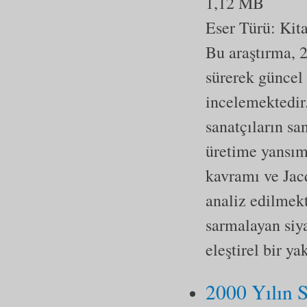
1,12 MB
Eser Türü:
Kit
Bu araştırma, 2
sürerek güncel 
incelemektedir
sanatçıların sa
üretime yansıma
kavramı ve Jacq
analiz edilmekt
sarmalayan siya
eleştirel bir 
2000 Yılın S