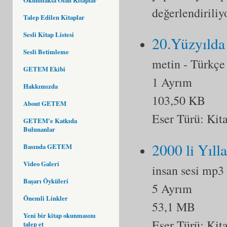
değerlendiriliy
Talep Edilen Kitaplar
Sesli Kitap Listesi
20.Yüzyılda
Sesli Betimleme
metin
- Türkçe
GETEM Ekibi
1 Ayrım
Hakkımızda
103,50 KB
About GETEM
Eser Türü:
Kit
GETEM'e Katkıda
Bulunanlar
2000 li Yıll
Basında GETEM
Video Galeri
insan sesi mp3
Başarı Öyküleri
5 Ayrım
Önemli Linkler
53,1 MB
Yeni bir kitap okunmasını
Eser Türü:
Kit
talep et