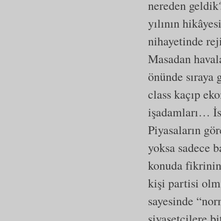
nereden geldik
yılının hikâyes
nihayetinde rej
Masadan havala
önünde sıraya g
class kaçıp eko
işadamları… İs
Piyasaların gö
yoksa sadece b
konuda fikrini
kişi partisi o
sayesinde “nor
siyasetçilere b