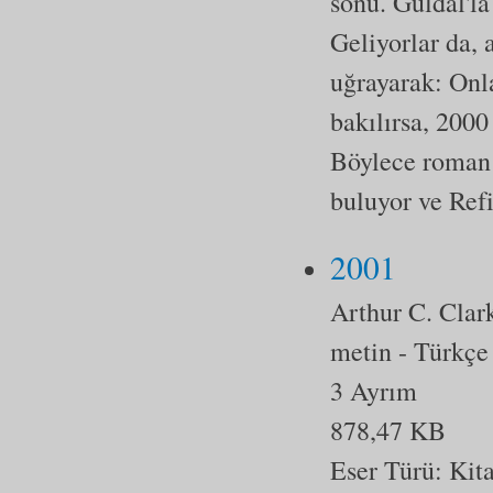
sonu. Güldal'la
Geliyorlar da,
uğrayarak: Onla
bakılırsa, 2000 
Böylece roman 
buluyor ve Refi
2001
Arthur C. Clar
metin
- Türkçe
3 Ayrım
878,47 KB
Eser Türü:
Kit