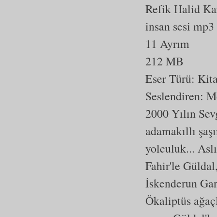
Refik Halid Ka
insan sesi mp3
11 Ayrım
212 MB
Eser Türü:
Kit
Seslendiren: 
2000 Yılın Sevg
adamakıllı şaş
yolculuk... Asl
Fahir'le Güldal
İskenderun Gar
Ökaliptüs ağaçl