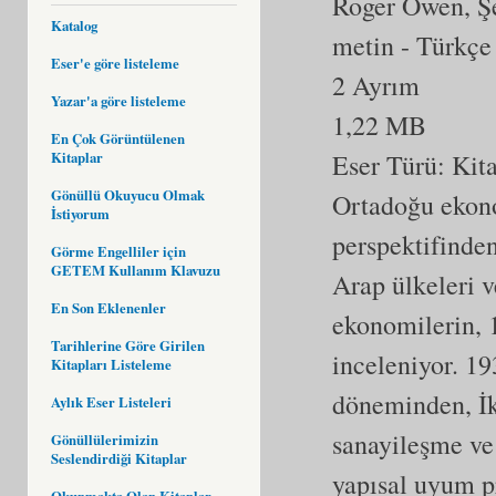
Roger Owen, Ş
Katalog
metin
- Türkçe
Eser'e göre listeleme
2 Ayrım
Yazar'a göre listeleme
1,22 MB
En Çok Görüntülenen
Eser Türü:
Kit
Kitaplar
Gönüllü Okuyucu Olmak
Ortadoğu ekonom
İstiyorum
perspektifinden
Görme Engelliler için
GETEM Kullanım Klavuzu
Arap ülkeleri v
En Son Eklenenler
ekonomilerin, 
Tarihlerine Göre Girilen
inceleniyor. 1
Kitapları Listeleme
döneminden, İk
Aylık Eser Listeleri
sanayileşme ve
Gönüllülerimizin
Seslendirdiği Kitaplar
yapısal uyum pr
Okunmakta Olan Kitaplar