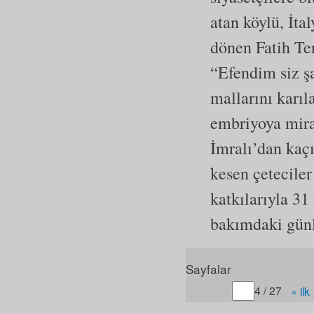
atan köylü, İta
dönen Fatih Ter
“Efendim siz ş
mallarını karı
embriyoya mira
İmralı’dan kaç
kesen çeteciler
katkılarıyla 31
bakımdaki günl
Sayfalar
Gitmek istediğiniz sayfa
4 / 27
« ilk