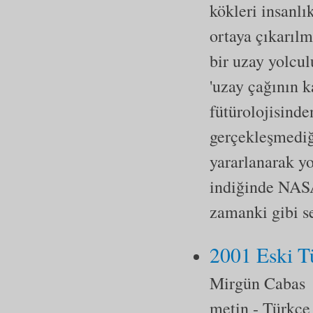
kökleri insanlı
ortaya çıkarılm
bir uzay yolcul
'uzay çağının k
fütürolojisind
gerçekleşmediğ
yararlanarak yo
indiğinde NASA
zamanki gibi se
2001 Eski Tü
Mirgün Cabas
metin
- Türkçe