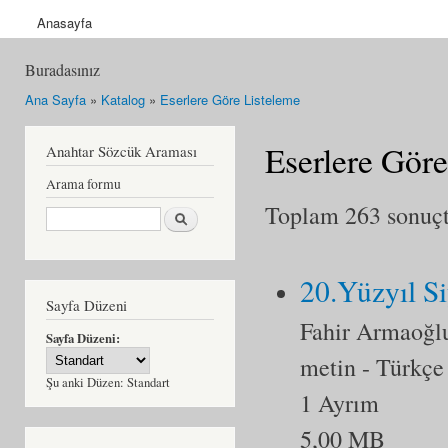
Anasayfa
Buradasınız
Ana Sayfa
»
Katalog
»
Eserlere Göre Listeleme
Eserlere Göre
Anahtar Sözcük Araması
Arama formu
Toplam 263 sonuçta
Ara
20.Yüzyıl Si
Sayfa Düzeni
Fahir Armaoğl
Sayfa Düzeni:
metin
- Türkçe
Şu anki Düzen:
Standart
1 Ayrım
5,00 MB