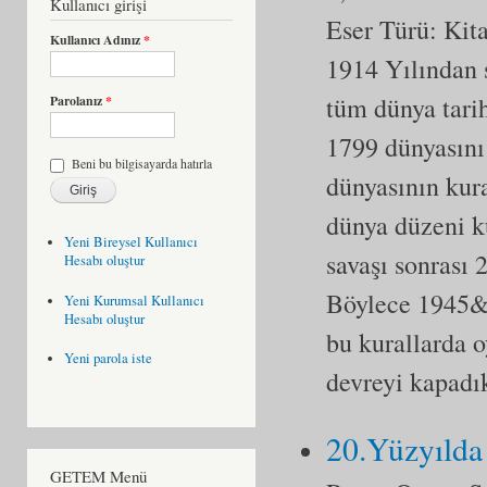
Kullanıcı girişi
Eser Türü:
Kit
Kullanıcı Adınız
*
1914 Yılından 
tüm dünya tarih
Parolanız
*
1799 dünyasını 
Beni bu bilgisayarda hatırla
dünyasının kura
dünya düzeni k
Yeni Bireysel Kullanıcı
savaşı sonrası 2
Hesabı oluştur
Böylece 1945&#
Yeni Kurumsal Kullanıcı
Hesabı oluştur
bu kurallarda 
Yeni parola iste
devreyi kapadık
20.Yüzyılda
GETEM Menü