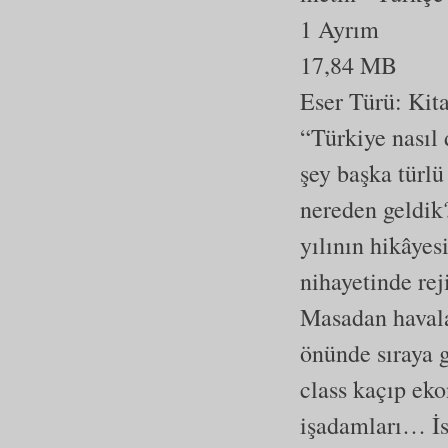
1 Ayrım
17,84 MB
Eser Türü:
Kit
“Türkiye nasıl 
şey başka türlü
nereden geldik
yılının hikâyes
nihayetinde rej
Masadan havala
önünde sıraya g
class kaçıp eko
işadamları… İs