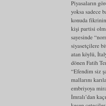
Piyasaların gö
yoksa sadece b
konuda fikrini
kişi partisi o
sayesinde “nor
siyasetçilere b
atan köylü, İta
dönen Fatih Ter
“Efendim siz ş
mallarını karı
embriyoya mira
İmralı’dan kaç
kesen çeteciler