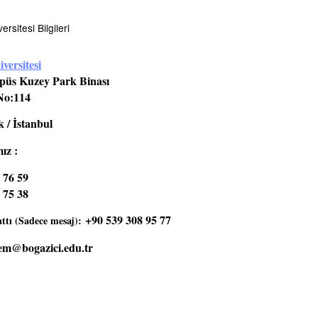
rsitesi Bilgileri
versitesi
üs Kuzey Park Binası
No:114
 / İstanbul
ız :
 76 59
 75 38
+90 539 308 95 77
tı (Sadece mesaj):
em@bogazici.edu.tr