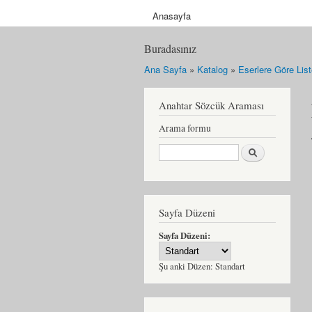
Anasayfa
Buradasınız
Ana Sayfa
»
Katalog
»
Eserlere Göre Lis
Anahtar Sözcük Araması
Arama formu
Ara
Sayfa Düzeni
Sayfa Düzeni:
Şu anki Düzen:
Standart