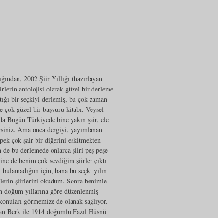
ından, 2002 Şiir Yıllığı (hazırlayan
rlerin antolojisi olarak güzel bir derleme
tığı bir seçkiyi derlemiş, bu çok zaman
de çok güzel bir başvuru kitabı. Veysel
a Bugün Türkiyede bine yakın şair, ele
irsiniz. Ama onca dergiyi, yayımlanan
k çok şair bir diğerini eskitmekten
n de bu derlemede onlarca şiiri peş peşe
ine de benim çok sevdiğim şiirler çıktı
ı bulamadığım için, bana bu seçki yılın
irlerin şiirlerini okudum. Sonra benimle
rin doğum yıllarına göre düzenlenmiş
ri konuları görmemize de olanak sağlıyor.
han Berk ile 1914 doğumlu Fazıl Hüsnü