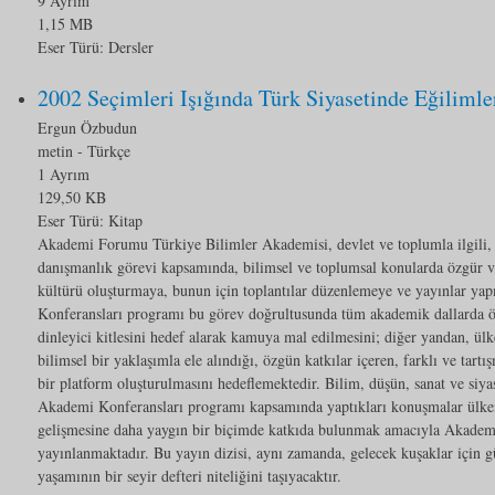
9 Ayrım
1,15 MB
Eser Türü:
Dersler
2002 Seçimleri Işığında Türk Siyasetinde Eğilimle
Ergun Özbudun
metin
- Türkçe
1 Ayrım
129,50 KB
Eser Türü:
Kitap
Akademi Forumu Türkiye Bilimler Akademisi, devlet ve toplumla ilgili, 
danışmanlık görevi kapsamında, bilimsel ve toplumsal konularda özgür ve 
kültürü oluşturmaya, bunun için toplantılar düzenlemeye ve yayınlar y
Konferansları programı bu görev doğrultusunda tüm akademik dallarda ön
dinleyici kitlesini hedef alarak kamuya mal edilmesini; diğer yandan, ülk
bilimsel bir yaklaşımla ele alındığı, özgün katkılar içeren, farklı ve tar
bir platform oluşturulmasını hedeflemektedir. Bilim, düşün, sanat ve siyas
Akademi Konferansları programı kapsamında yaptıkları konuşmalar ülke
gelişmesine daha yaygın bir biçimde katkıda bulunmak amacıyla Akadem
yayınlanmaktadır. Bu yayın dizisi, aynı zamanda, gelecek kuşaklar için 
yaşamının bir seyir defteri niteliğini taşıyacaktır.