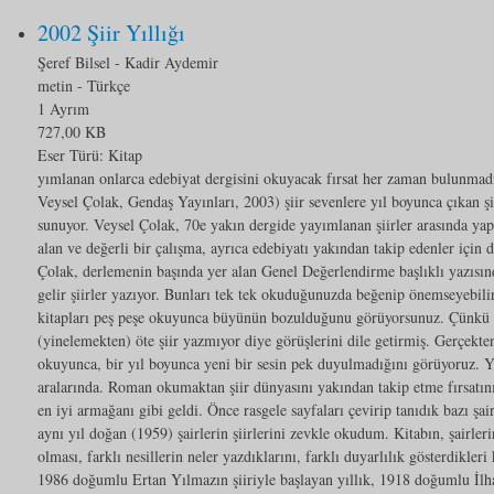
2002 Şiir Yıllığı
Şeref Bilsel - Kadir Aydemir
metin
- Türkçe
1 Ayrım
727,00 KB
Eser Türü:
Kitap
yımlanan onlarca edebiyat dergisini okuyacak fırsat her zaman bulunmadığ
Veysel Çolak, Gendaş Yayınları, 2003) şiir sevenlere yıl boyunca çıkan şii
sunuyor. Veysel Çolak, 70e yakın dergide yayımlanan şiirler arasında yap
alan ve değerli bir çalışma, ayrıca edebiyatı yakından takip edenler için 
Çolak, derlemenin başında yer alan Genel Değerlendirme başlıklı yazısınd
gelir şiirler yazıyor. Bunları tek tek okuduğunuzda beğenip önemseyebil
kitapları peş peşe okuyunca büyünün bozulduğunu görüyorsunuz. Çünkü pe
(yinelemekten) öte şiir yazmıyor diye görüşlerini dile getirmiş. Gerçekte
okuyunca, bir yıl boyunca yeni bir sesin pek duyulmadığını görüyoruz. Y
aralarında. Roman okumaktan şiir dünyasını yakından takip etme fırsatın
en iyi armağanı gibi geldi. Önce rasgele sayfaları çevirip tanıdık bazı şa
aynı yıl doğan (1959) şairlerin şiirlerini zevkle okudum. Kitabın, şairle
olması, farklı nesillerin neler yazdıklarını, farklı duyarlılık gösterdikle
1986 doğumlu Ertan Yılmazın şiiriyle başlayan yıllık, 1918 doğumlu İl