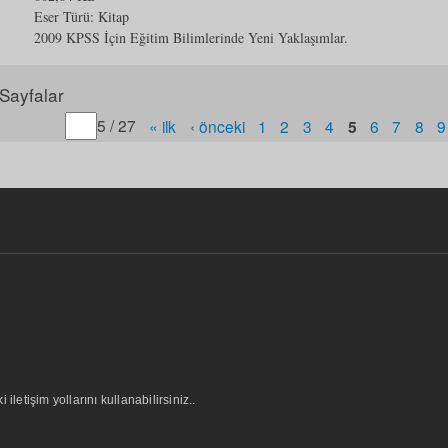
Eser Türü:
Kitap
2009 KPSS İçin Eğitim Bilimlerinde Yeni Yaklaşımlar.
Sayfalar
Gitmek istediğiniz sayfa numarasını belirtin
5 / 27
« ilk
‹ önceki
1
2
3
4
5
6
7
8
9
letişim yollarını kullanabilirsiniz..