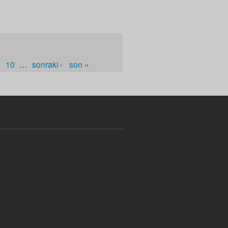
10
…
sonraki ›
son »