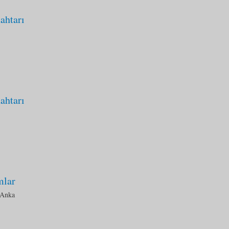
ahtarı
ahtarı
mlar
 Anka