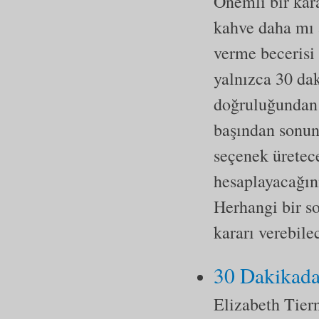
Önemli bir kar
kahve daha mı 
verme becerisi 
yalnızca 30 da
doğruluğundan 
başından sonuna
seçenek üretece
hesaplayacağını
Herhangi bir s
kararı verebile
30 Dakikada 
Elizabeth Tier