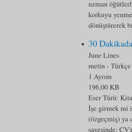
uzman öğütlerl
korkuyu yenmen
dönüştürerek bi
30 Dakikada
June Lines
metin
- Türkçe
1 Ayrım
196,00 KB
Eser Türü:
Kit
İşe girmek mi 
(özgeçmiş) ya 
sayesinde: CV'