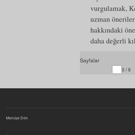
vurgulamak, K
uzman öneriler
hakkındaki öne
daha değerli kıl
Sayfalar
Gitmek istediğiniz sayfa
3 / 8
Menüye Dön