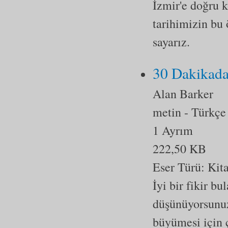
İzmir'e doğru 
tarihimizin bu 
sayarız.
30 Dakikada
Alan Barker
metin
- Türkçe
1 Ayrım
222,50 KB
Eser Türü:
Kit
İyi bir fikir 
düşünüyorsunuz
büyümesi için ç