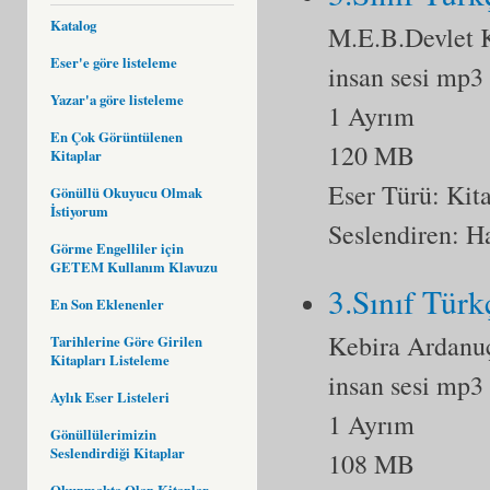
Katalog
M.E.B.Devlet K
Eser'e göre listeleme
insan sesi mp3
Yazar'a göre listeleme
1 Ayrım
En Çok Görüntülenen
120 MB
Kitaplar
Eser Türü:
Kit
Gönüllü Okuyucu Olmak
İstiyorum
Seslendiren: 
Görme Engelliler için
GETEM Kullanım Klavuzu
3.Sınıf Türk
En Son Eklenenler
Kebira Ardanu
Tarihlerine Göre Girilen
Kitapları Listeleme
insan sesi mp3
Aylık Eser Listeleri
1 Ayrım
Gönüllülerimizin
Seslendirdiği Kitaplar
108 MB
Okunmakta Olan Kitaplar