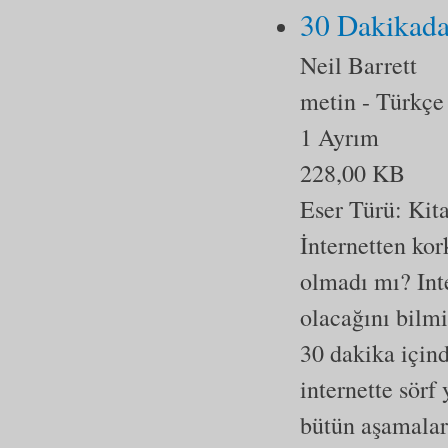
30 Dakikada
Neil Barrett
metin
- Türkçe
1 Ayrım
228,00 KB
Eser Türü:
Kit
İnternetten ko
olmadı mı? Int
olacağını bilmi
30 dakika içind
internette sörf
bütün aşamaları