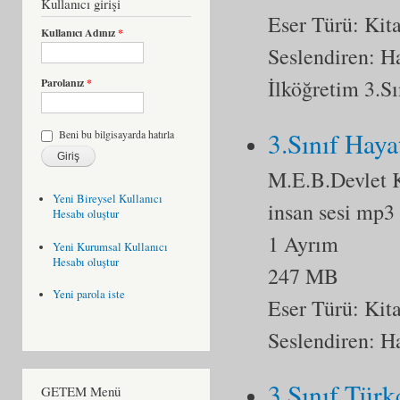
Kullanıcı girişi
Eser Türü:
Kit
Kullanıcı Adınız
*
Seslendiren: 
İlköğretim 3.Sı
Parolanız
*
3.Sınıf Haya
Beni bu bilgisayarda hatırla
M.E.B.Devlet K
Yeni Bireysel Kullanıcı
insan sesi mp3
Hesabı oluştur
1 Ayrım
Yeni Kurumsal Kullanıcı
Hesabı oluştur
247 MB
Yeni parola iste
Eser Türü:
Kit
Seslendiren: 
3.Sınıf Türk
GETEM Menü