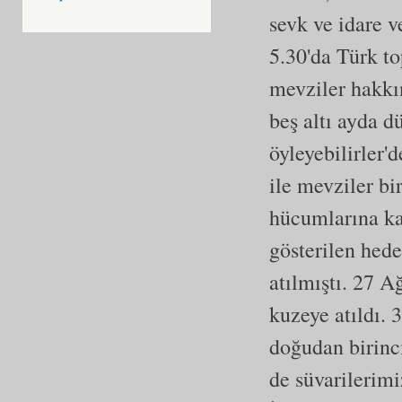
sevk ve idare v
5.30'da Türk to
mevziler hakkı
beş altı ayda d
öyleyebilirler'
ile mevziler bi
hücumlarına ka
gösterilen hed
atılmıştı. 27 
kuzeye atıldı.
doğudan birinc
de süvarilerim