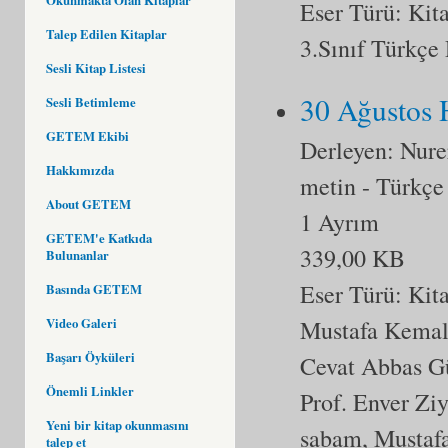
Eser Türü:
Kit
Talep Edilen Kitaplar
3.Sınıf Türkçe
Sesli Kitap Listesi
30 Ağustos H
Sesli Betimleme
GETEM Ekibi
Derleyen: Nure
Hakkımızda
metin
- Türkçe
About GETEM
1 Ayrım
GETEM'e Katkıda
339,00 KB
Bulunanlar
Eser Türü:
Kit
Basında GETEM
Video Galeri
Mustafa Kemal,
Başarı Öyküleri
Cevat Abbas Gür
Önemli Linkler
Prof. Enver Ziy
Yeni bir kitap okunmasını
sabam, Mustafa
talep et