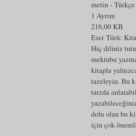
metin
- Türkçe
1 Ayrım
216,00 KB
Eser Türü:
Kit
Hiç diliniz tut
mektubu yazman
kitapla yalnızc
tazeleyin. Bu ki
tarzda anlatabi
yazabileceğiniz
dolu olan bu k
için çok önemli