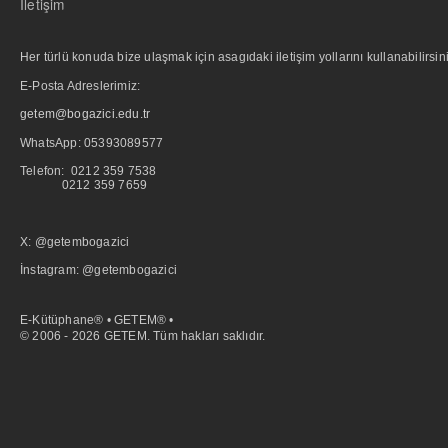
İletişim
Her türlü konuda bize ulaşmak için asagıdaki iletişim yollarını kullanabilirsini
E-Posta Adreslerimiz:
getem@bogazici.edu.tr
WhatsApp:
05393089577
Telefon: 0212 359 7538
0212 359 7659
X: @getembogazici
İnstagram: @getembogazici
E-Kütüphane® • GETEM® •
© 2006 - 2026 GETEM. Tüm hakları saklıdır.