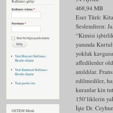
Kullanıcı girişi
468,94 MB
Kullanıcı Adınız
*
Eser Türü:
Kit
Parolanız
*
Seslendiren: Ja
“Kimisi işbirli
Beni bu bilgisayarda hatırla
yanında Kurtulu
yokluk kavgasın
Yeni Bireysel Kullanıcı
Hesabı oluştur
affedilenler ol
Yeni Kurumsal Kullanıcı
anıldılar. Fran
Hesabı oluştur
edilmediler, ha
Yeni parola iste
kuranlar kin tut
150’liklerin ya
İşte Dr. Ceyhun 
GETEM Menü