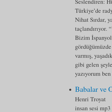
Seslendiren: H
Türkiye’de rad
Nihat Sırdar, y
taçlandırıyor. 
Bizim İspanyol 
gördüğümüzde v
varmış, yaşadı
gibi gelen şeyl
yazıyorum ben 
Babalar ve 
Henri Troyat
insan sesi mp3