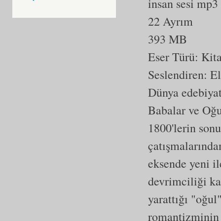
insan sesi mp3
22 Ayrım
393 MB
Eser Türü:
Kit
Seslendiren: El
Dünya edebiyatı
Babalar ve Oğul
1800'lerin son
çatışmalarından
eksende yeni il
devrimciliği kar
yarattığı "oğul
romantizminin k