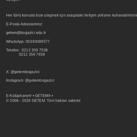
Her türlü konuda bize ulaşmak için asagıdaki iletişim yollarını kullanabilirsini
E-Posta Adreslerimiz:
getem@bogazici.edu.tr
WhatsApp:
05393089577
Telefon: 0212 359 7538
0212 359 7659
X: @getembogazici
İnstagram: @getembogazici
E-Kütüphane® • GETEM® •
© 2006 - 2026 GETEM. Tüm hakları saklıdır.