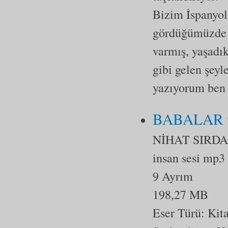
Bizim İspanyol 
gördüğümüzde v
varmış, yaşadı
gibi gelen şeyl
yazıyorum ben 
BABALAR 
NİHAT SIRD
insan sesi mp3
9 Ayrım
198,27 MB
Eser Türü:
Kit