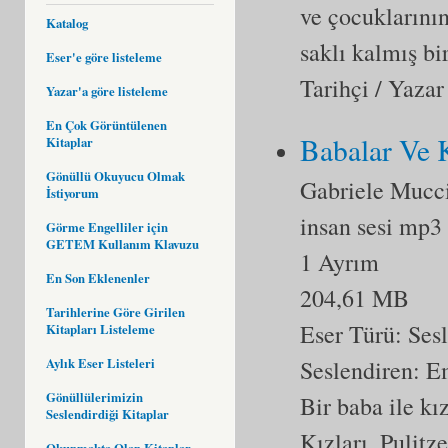
ve çocuklarını
Katalog
saklı kalmış b
Eser'e göre listeleme
Tarihçi / Yazar
Yazar'a göre listeleme
En Çok Görüntülenen
Babalar Ve K
Kitaplar
Gönüllü Okuyucu Olmak
Gabriele Mucc
İstiyorum
insan sesi mp3
Görme Engelliler için
GETEM Kullanım Klavuzu
1 Ayrım
En Son Eklenenler
204,61 MB
Tarihlerine Göre Girilen
Eser Türü:
Ses
Kitapları Listeleme
Seslendiren: E
Aylık Eser Listeleri
Gönüllülerimizin
Bir baba ile kı
Seslendirdiği Kitaplar
Kızları, Pulitz
Okunmakta Olan Kitaplar