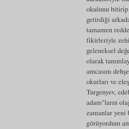
okulunu bitiri
getirdiği arkada
tamamen redded
fikirleriyle ze
geleneksel değe
olarak tanımla
amcasını dehşe
okurları ve ele
Turgenyev, edeb
adam"ların olağ
zamanlar yeni b
görüyordum ama