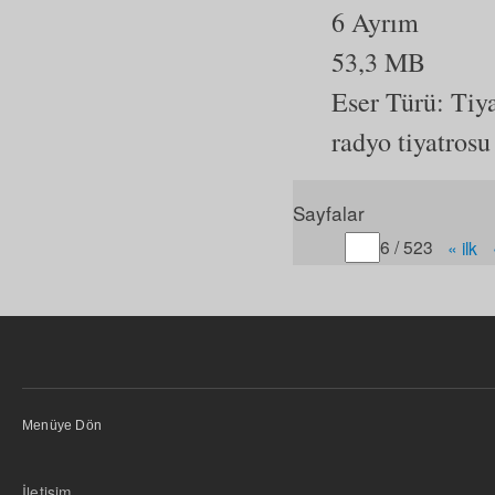
6 Ayrım
53,3 MB
Eser Türü:
Tiy
radyo tiyatrosu
Sayfalar
Gitmek istediğiniz sayfa
6 / 523
« ilk
Menüye Dön
İletişim