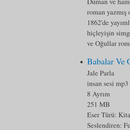
Duman ve ham T
roman yazmış o
1862'de yayıml
hiçleyişin simg
ve Oğullar rom
Babalar Ve 
Jale Parla
insan sesi mp3
8 Ayrım
251 MB
Eser Türü:
Kit
Seslendiren: F