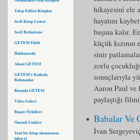
hikayesini ele 
Talep Edilen Kitaplar
hayatını kaybet
Sesli Kitap Listesi
başına kalır. 
Sesli Betimleme
küçük kızının e
GETEM Ekibi
sinir patlamala
Hakkımızda
zorlu çocukluğ
About GETEM
GETEM'e Katkıda
sonuçlarıyla y
Bulunanlar
Aaron Paul ve D
Basında GETEM
paylaştığı fil
Video Galeri
Başarı Öyküleri
Babalar Ve 
Önemli Linkler
İvan Sergeyevi
Yeni bir kitap okunmasını
talep et