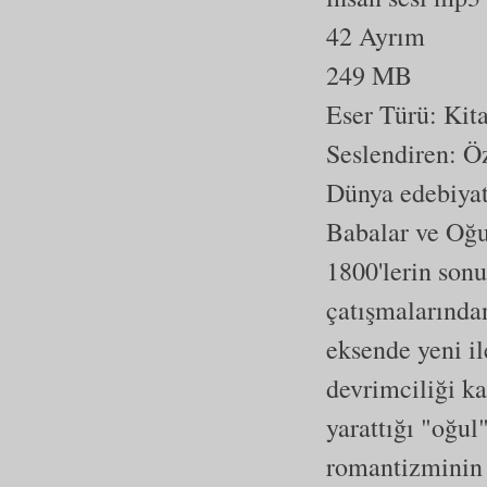
42 Ayrım
249 MB
Eser Türü:
Kit
Seslendiren: 
Dünya edebiyatı
Babalar ve Oğul
1800'lerin son
çatışmalarından
eksende yeni il
devrimciliği kar
yarattığı "oğul
romantizminin k