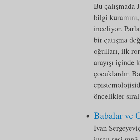
Bu çalışmada J
bilgi kuramını,
inceliyor. Parl
bir çatışma değ
oğulları, ilk r
arayışı içinde 
çocuklardır. Ba
epistemolojisid
öncelikler sıra
Babalar ve 
İvan Sergeyevi
insan sesi mp3