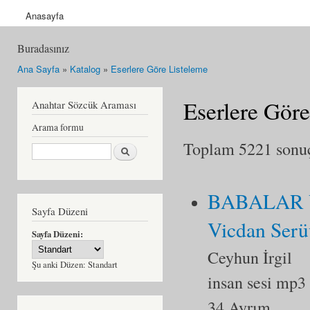
Anasayfa
Buradasınız
Ana Sayfa
»
Katalog
»
Eserlere Göre Listeleme
Eserlere Göre
Anahtar Sözcük Araması
Arama formu
Toplam 5221 sonuçt
Ara
BABALAR V
Sayfa Düzeni
Vicdan Serü
Sayfa Düzeni:
Ceyhun İrgil
Şu anki Düzen:
Standart
insan sesi mp3
34 Ayrım