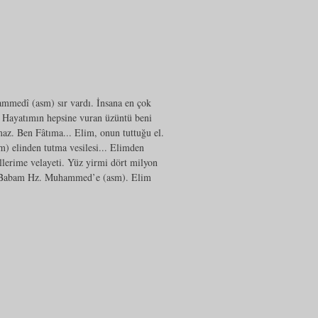
medî (asm) sır vardı. İnsana en çok
 Hayatımın hepsine vuran üzüntü beni
az. Ben Fâtıma... Elim, onun tuttuğu el.
 elinden tutma vesilesi... Elimden
llerime velayeti. Yüz yirmi dört milyon
um, Babam Hz. Muhammed’e (asm). Elim