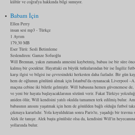
kültür ve coğrafya hakkında bilgi sunuyor.
Babam İçin
Ellen Perry
insan sesi mp3
- Türkçe
1 Ayrım
179,30 MB
Eser Türü:
Sesli Betimleme
Seslendiren: Gamze Sofuoğlu
Will Brennan, yakın zamanda annesini kaybetmiş, babası ise bir süre ön
kalmış bir çocuktur. Hayattaki en büyük tutkularından bir ise İngiliz futb
karşı ilgisi ve bilgisi ise çevresindeki herkesten daha fazladır. Bir gün k
hem de oğlunun gönlünü almak için İstanbul'da oynanacak Liverpool –A.
maçına cebine iki biletle gelmiştir. Will babasına hemen güvenemese de,
ve yeni bir hayata başlayacaklarının sözünü verir. Fakat Türkiye yolculuğ
aniden ölür, Will kendisini yatılı okulda tamamen terk edilmiş bulur. A
babasının anısını yaşatmak için hem de gönülden bağlı olduğu futbol tak
çıkmaya kararlıdır. Yola koyulduktan sonra Paris'te, yaşadığı bir travma
Alek ile tanışır. Alek başta gönülsüz olsa da, kendisini Will'in heyecanı
yollarında bulur.