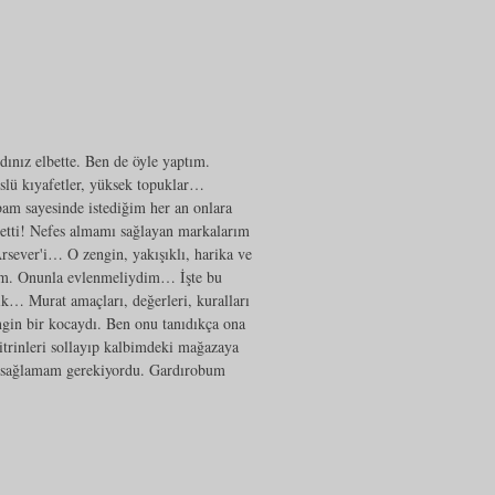
rdınız elbette. Ben de öyle yaptım.
slü kıyafetler, yüksek topuklar…
bam sayesinde istediğim her an onlara
 etti! Nefes almamı sağlayan markalarım
rsever'i… O zengin, yakışıklı, harika ve
dim. Onunla evlenmeliydim… İşte bu
dık… Murat amaçları, değerleri, kuralları
gin bir kocaydı. Ben onu tanıdıkça ona
vitrinleri sollayıp kalbimdeki mağazaya
i sağlamam gerekiyordu. Gardırobum