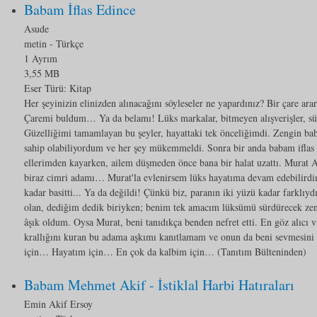
Babam İflas Edince
Asude
metin
- Türkçe
1 Ayrım
3,55 MB
Eser Türü:
Kitap
Her şeyinizin elinizden alınacağını söyleseler ne yapardınız? Bir çare ara
Çaremi buldum… Ya da belamı! Lüks markalar, bitmeyen alışverişler, sü
Güzelliğimi tamamlayan bu şeyler, hayattaki tek önceliğimdi. Zengin ba
sahip olabiliyordum ve her şey mükemmeldi. Sonra bir anda babam iflas
ellerimden kayarken, ailem düşmeden önce bana bir halat uzattı. Murat A
biraz cimri adamı… Murat'la evlenirsem lüks hayatıma devam edebilir
kadar basitti... Ya da değildi! Çünkü biz, paranın iki yüzü kadar farklıy
olan, dediğim dedik biriyken; benim tek amacım lüksümü sürdürecek zen
âşık oldum. Oysa Murat, beni tanıdıkça benden nefret etti. En göz alıcı 
krallığını kuran bu adama aşkımı kanıtlamam ve onun da beni sevmesin
için… Hayatım için… En çok da kalbim için… (Tanıtım Bülteninden)
Babam Mehmet Akif - İstiklal Harbi Hatıraları
Emin Akif Ersoy