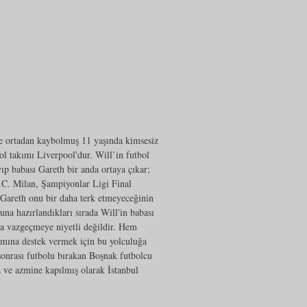
ce ortadan kaybolmuş 11 yaşında kimsesiz
ol takımı Liverpool'dur. Will’in futbol
ayıp babası Gareth bir anda ortaya çıkar;
C. Milan, Şampiyonlar Ligi Final
 Gareth onu bir daha terk etmeyeceğinin
una hazırlandıkları sırada Will'in babası
ma vazgeçmeye niyetli değildir. Hem
ımına destek vermek için bu yolculuğa
 sonrası futbolu bırakan Boşnak futbolcu
na ve azmine kapılmış olarak İstanbul