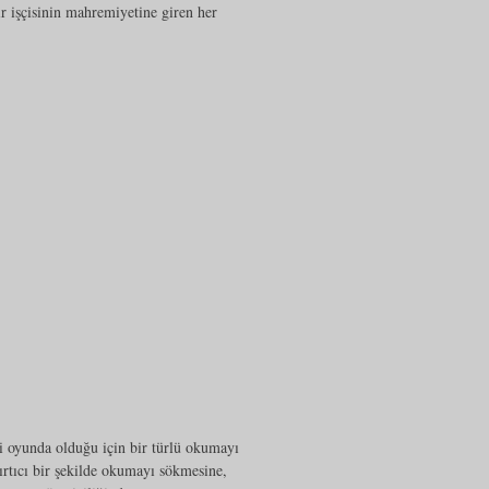
ir işçisinin mahremiyetine giren her
ri oyunda olduğu için bir türlü okumayı
ırtıcı bir şekilde okumayı sökmesine,