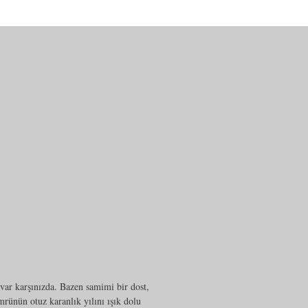
ar karşınızda. Bazen samimi bir dost,
rünün otuz karanlık yılını ışık dolu