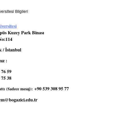
rsitesi Bilgileri
versitesi
üs Kuzey Park Binası
No:114
 / İstanbul
ız :
 76 59
 75 38
+90 539 308 95 77
tı (Sadece mesaj):
em@bogazici.edu.tr