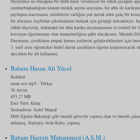
büyüyünce ne olacağına bir türlü karar veremeyen bir erkek çocuğun apa
cumhurbaşkanlığına uzanan meslek seçimi arayışına, bir abla ile kardeşin
paylaşma macerasına, meleklerin varlığını çok merak eden genç bir kızı
bir afacanın, kaybolan çikolatalarını bulmak için giriştiği mücadeleye, b
yüklü alışverişe, dokunaklı bir abla kardeş dayanışmasına ve tembel bir 
kavrayan öğretmenine olan minnettarlığına şahit olacaksınız. Mustafa D
Duymasın, çocukların empati kurma yetilerini geliştirebilmeleri için öneml
3. sınıf arası öğrencileri hedef alarak çocukların ilgisini koparmayacak s
akıcılıkta bir dil kullanmış
Babam Hasan Ali Yücel
Kolektif
insan sesi mp3
- Türkçe
36 Ayrım
453,27 MB
Eser Türü:
Kitap
Seslendiren: Sedef Maşraf
Milli Eğitim Bakanlığı gibi önemli görevler yapmış olan ve önemli çalışm
anlatmış. Söyleşiyi Arda Kuku, yapmış.
Babam Hazreti Muhammed (A.S.M.)