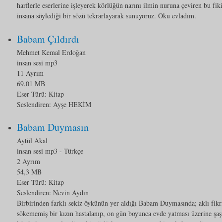
harflerle eserlerine işleyerek körlüğün narını ilmin nuruna çeviren bu fik
insana söylediği bir sözü tekrarlayarak sunuyoruz. Oku evladım.
Babam Çıldırdı
Mehmet Kemal Erdoğan
insan sesi mp3
11 Ayrım
69,01 MB
Eser Türü:
Kitap
Seslendiren: Ayşe HEKİM
Babam Duymasın
Aytül Akal
insan sesi mp3
- Türkçe
2 Ayrım
54,3 MB
Eser Türü:
Kitap
Seslendiren: Nevin Aydın
Birbirinden farklı sekiz öykünün yer aldığı Babam Duymasında; aklı fik
sökememiş bir kızın hastalanıp, on gün boyunca evde yatması üzerine şaş