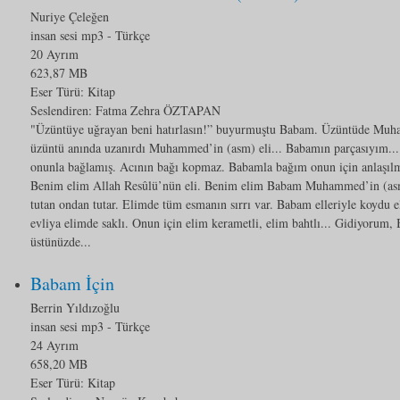
Nuriye Çeleğen
insan sesi mp3
- Türkçe
20 Ayrım
623,87 MB
Eser Türü:
Kitap
Seslendiren: Fatma Zehra ÖZTAPAN
"Üzüntüye uğrayan beni hatırlasın!” buyurmuştu Babam. Üzüntüde Muham
üzüntü anında uzanırdı Muhammed’in (asm) eli... Babamın parçasıyım...
onunla bağlamış. Acının bağı kopmaz. Babamla bağım onun için anlaşılm
Benim elim Allah Resûlü’nün eli. Benim elim Babam Muhammed’in (asm)
tutan ondan tutar. Elimde tüm esmanın sırrı var. Babam elleriyle koydu e
evliya elimde saklı. Onun için elim kerametli, elim bahtlı... Gidiyor
üstünüzde...
Babam İçin
Berrin Yıldızoğlu
insan sesi mp3
- Türkçe
24 Ayrım
658,20 MB
Eser Türü:
Kitap