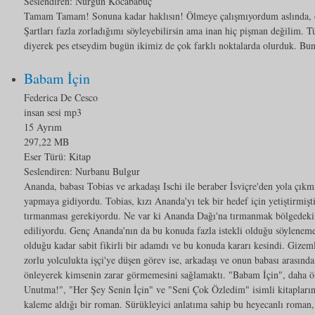
Seslendiren: Nurgün Kocababuç
Tamam Tamam! Sonuna kadar haklısın! Ölmeye çalışmıyordum aslında, d
Şartları fazla zorladığımı söyleyebilirsin ama inan hiç pişman değilim. T
diyerek pes etseydim bugün ikimiz de çok farklı noktalarda olurduk. Bunu 
Babam İçin
Federica De Cesco
insan sesi mp3
15 Ayrım
297,22 MB
Eser Türü:
Kitap
Seslendiren: Nurbanu Bulgur
Ananda, babası Tobias ve arkadaşı Ischi ile beraber İsviçre'den yola çıkm
yapmaya gidiyordu. Tobias, kızı Ananda'yı tek bir hedef için yetiştirmişt
tırmanması gerekiyordu. Ne var ki Ananda Dağı'na tırmanmak bölgedeki y
ediliyordu. Genç Ananda'nın da bu konuda fazla istekli olduğu söyleneme
olduğu kadar sabit fikirli bir adamdı ve bu konuda kararı kesindi. Gizeml
zorlu yolculukta işçi'ye düşen görev ise, arkadaşı ve onun babası arasında
önleyerek kimsenin zarar görmemesini sağlamaktı. "Babam İçin", daha ö
Unutma!", "Her Şey Senin İçin" ve "Seni Çok Özledim" isimli kitapları
kaleme aldığı bir roman. Sürükleyici anlatıma sahip bu heyecanlı roman