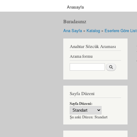
Anasayfa
Buradasınız
Ana Sayfa
»
Katalog
»
Eserlere Göre Lis
Anahtar Sözcük Araması
Arama formu
Ara
Sayfa Düzeni
Sayfa Düzeni:
Şu anki Düzen:
Standart