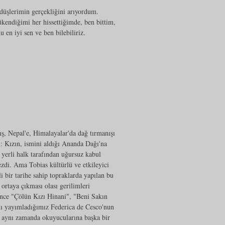
üşlerimin gerçekliğini arıyordum.
ükendiğimi her hissettiğimde, ben bittim,
en iyi sen ve ben bilebiliriz.
ış, Nepal'e, Himalayalar'da dağ tırmanışı
i: Kızın, ismini aldığı Ananda Dağı'na
erli halk tarafından uğursuz kabul
zdi. Ama Tobias kültürlü ve etkileyici
i bir tarihe sahip topraklarda yapılan bu
 ortaya çıkması olası gerilimleri
nce "Çölün Kızı Hinani", "Beni Sakın
nı yayımladığımız Federica de Cesco'nun
, aynı zamanda okuyucularına başka bir