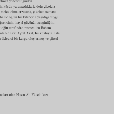
rtman yöneticiliğinden
in küçük yaramazlıklarla dolu çikolata
n melek olma arzusuna, çikolata uzmanı
aba ile oğlun bir kitapçıda yaşadığı duygu
öğrencinin, hayal gücünün zenginliğini
elioğlu tarafından resmedilen Babam
i bir eser. Aytül Akal, bu kitabıyla 1 ila
ürükleyici bir kurgu oluşturmuş ve şiirsel
aları olan Hasan Ali Yücel'i kızı