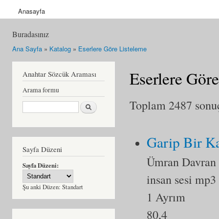
Anasayfa
Buradasınız
Ana Sayfa
»
Katalog
»
Eserlere Göre Listeleme
Eserlere Göre
Anahtar Sözcük Araması
Arama formu
Toplam 2487 sonuçt
Ara
Garip Bir K
Sayfa Düzeni
Ümran Davran
Sayfa Düzeni:
insan sesi mp3
Şu anki Düzen:
Standart
1 Ayrım
80,4