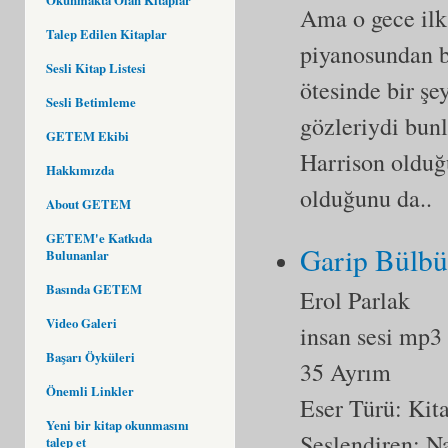
Ama o gece ilk
Talep Edilen Kitaplar
piyanosundan ba
Sesli Kitap Listesi
ötesinde bir şey
Sesli Betimleme
gözleriydi bunl
GETEM Ekibi
Harrison olduğ
Hakkımızda
olduğunu da..
About GETEM
GETEM'e Katkıda
Garip Bülbü
Bulunanlar
Basında GETEM
Erol Parlak
Video Galeri
insan sesi mp3
Başarı Öyküleri
35 Ayrım
Önemli Linkler
Eser Türü:
Kit
Yeni bir kitap okunmasını
Seslendiren: Na
talep et