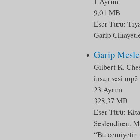
1 Ayrım
9,01 MB
Eser Türü:
Tiy
Garip Cinayetl
Garip Mesle
Gılbert K. Ches
insan sesi mp3
23 Ayrım
328,37 MB
Eser Türü:
Kit
Seslendiren: M
“Bu cemiyetin n