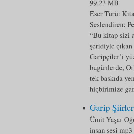
99,23 MB
Eser Türü:
Kit
Seslendiren: Pe
“Bu kitap sizi 
şeridiyle çıkan
Garipçiler’i yü
bugünlerde, Or
tek baskıda ye
hiçbirimize gar
Garip Şiirler
Ümit Yaşar Oğ
insan sesi mp3