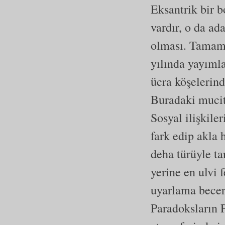
Eksantrik bir b
vardır, o da a
olması. Tamame
yılında yayıml
ücra köşelerind
Buradaki mucitl
Sosyal ilişkil
fark edip akla
deha türüyle ta
yerine en ulvi f
uyarlama beceri
Paradoksların P