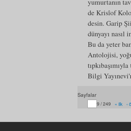
yumurtanın tav
de Krisîof Kol
desin. Garip Şii
dünyayı nasıl i
Bu da yeter ba
Antolojisi, yoğ
tıpkıbaşımıyla 
Bilgi Yayınevi
Sayfalar
Gitmek istediğiniz sayfa
9 / 249
« ilk
‹ 