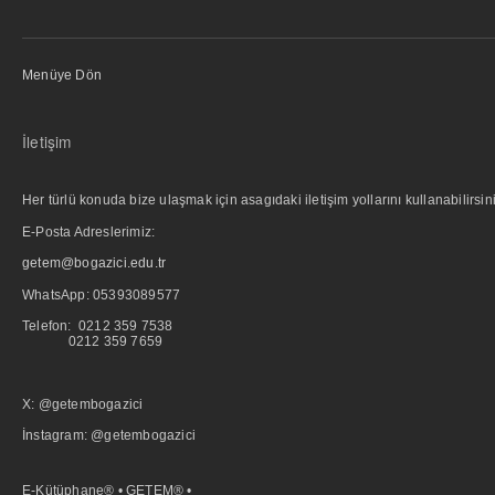
Menüye Dön
İletişim
Her türlü konuda bize ulaşmak için asagıdaki iletişim yollarını kullanabilirsini
E-Posta Adreslerimiz:
getem@bogazici.edu.tr
WhatsApp:
05393089577
Telefon: 0212 359 7538
0212 359 7659
X: @getembogazici
İnstagram: @getembogazici
E-Kütüphane® • GETEM® •