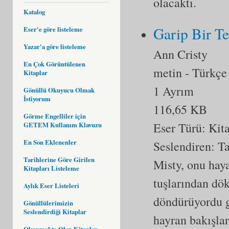
olacaktı.
Katalog
Garip Bir Te
Eser'e göre listeleme
Yazar'a göre listeleme
Ann Cristy
En Çok Görüntülenen
metin
- Türkçe
Kitaplar
1 Ayrım
Gönüllü Okuyucu Olmak
İstiyorum
116,65 KB
Görme Engelliler için
Eser Türü:
Kit
GETEM Kullanım Klavuzu
En Son Eklenenler
Seslendiren: T
Tarihlerine Göre Girilen
Misty, onu hay
Kitapları Listeleme
tuşlarından dö
Aylık Eser Listeleri
döndürüyordu g
Gönüllülerimizin
Seslendirdiği Kitaplar
hayran bakışlar
Okunmakta Olan Kitaplar