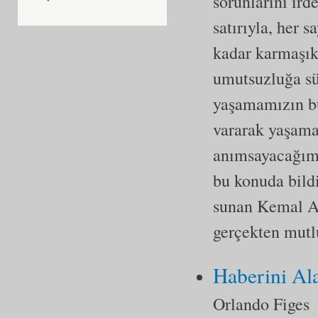
sorunlarını ird
satırıyla, her 
kadar karmaşık 
umutsuzluğa sü
yaşamamızın bu
vararak yaşama
anımsayacağımı
bu konuda bildi
sunan Kemal As
gerçekten mutl
Haberini Al
Orlando Figes