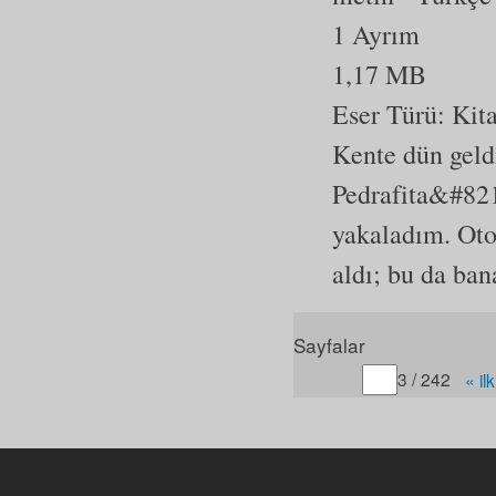
1 Ayrım
1,17 MB
Eser Türü:
Kit
Kente dün geld
Pedrafita&#82
yakaladım. Otob
aldı; bu da ban
Sayfalar
Gitmek istediğiniz sayfa
3 / 242
« ilk