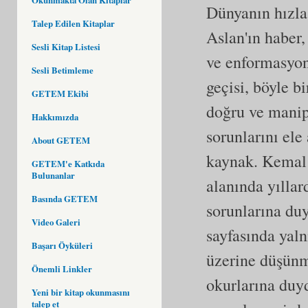
Dünyanın hızla
Talep Edilen Kitaplar
Aslan'ın haber
Sesli Kitap Listesi
ve enformasyon
Sesli Betimleme
geçisi, böyle b
GETEM Ekibi
doğru ve manip
Hakkımızda
sorunlarını ele
About GETEM
kaynak. Kemal 
GETEM'e Katkıda
Bulunanlar
alanında yıllar
Basında GETEM
sorunlarına duy
Video Galeri
sayfasında yal
Başarı Öyküleri
üzerine düşünm
Önemli Linkler
okurlarına du
Yeni bir kitap okunmasını
talep et