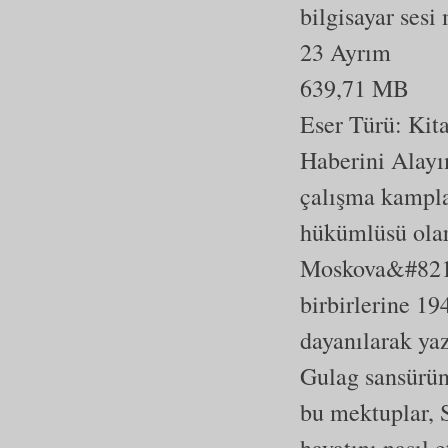
bilgisayar sesi
23 Ayrım
639,71 MB
Eser Türü:
Kit
Haberini Alayı
çalışma kampl
hükümlüsü olar
Moskova&#8217
birbirlerine 19
dayanılarak yaz
Gulag sansürün
bu mektuplar, 