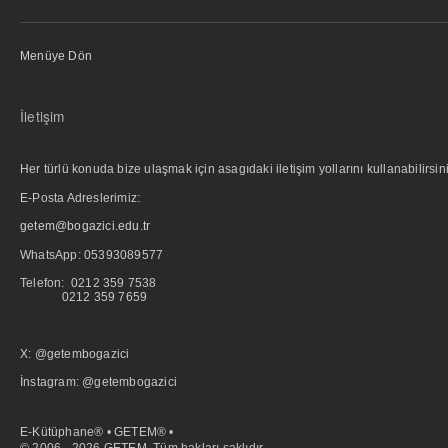
Menüye Dön
İletişim
Her türlü konuda bize ulaşmak için asagıdaki iletişim yollarını kullanabilirsini
E-Posta Adreslerimiz:
getem@bogazici.edu.tr
WhatsApp:
05393089577
Telefon: 0212 359 7538
0212 359 7659
X: @getembogazici
İnstagram: @getembogazici
E-Kütüphane® • GETEM® •
© 2006 - 2026 GETEM. Tüm hakları saklıdır.