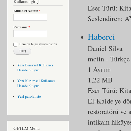
Kullanıcı girişi
Eser Türü:
Kit
Kullanıcı Adınız
*
Seslendiren
Parolanız
*
Haberci
Beni bu bilgisayarda hatırla
Daniel Silva
metin
- Türkçe
Yeni Bireysel Kullanıcı
1 Ayrım
Hesabı oluştur
1,22 MB
Yeni Kurumsal Kullanıcı
Hesabı oluştur
Eser Türü:
Kit
Yeni parola iste
El-Kaide'ye dö
restoratörü ve 
intikam hikâyes
GETEM Menü