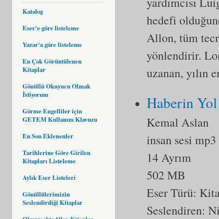
yardımcısı Luig
Katalog
hedefi olduğun
Eser'e göre listeleme
Allon, tüm tecr
Yazar'a göre listeleme
yönlendirir. Lo
En Çok Görüntülenen
uzanan, yılın e
Kitaplar
Gönüllü Okuyucu Olmak
İstiyorum
Haberin Yol 
Görme Engelliler için
Kemal Aslan
GETEM Kullanım Klavuzu
En Son Eklenenler
insan sesi mp3
Tarihlerine Göre Girilen
14 Ayrım
Kitapları Listeleme
502 MB
Aylık Eser Listeleri
Eser Türü:
Kit
Gönüllülerimizin
Seslendirdiği Kitaplar
Seslendiren: N
Okunmakta Olan Kitaplar