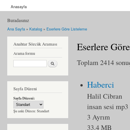
Anasayfa
Buradasınız
Ana Sayfa
»
Katalog
»
Eserlere Göre Listeleme
Eserlere Göre
Anahtar Sözcük Araması
Arama formu
Toplam 2414 sonuçt
Ara
Haberci
Sayfa Düzeni
Halil Cibran
Sayfa Düzeni:
insan sesi mp3
Şu anki Düzen:
Standart
3 Ayrım
33.4 MB