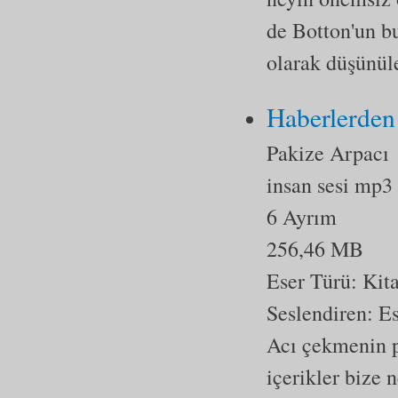
de Botton'un bu
olarak düşünüle
Haberlerden
Pakize Arpacı
insan sesi mp3
6 Ayrım
256,46 MB
Eser Türü:
Kit
Seslendiren: 
Acı çekmenin p
içerikler bize 