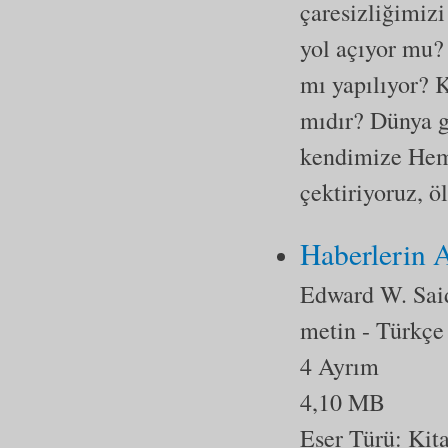
çaresizliğimiz
yol açıyor mu?
mı yapılıyor? K
mıdır? Dünya gü
kendimize Hem 
çektiriyoruz, ö
Haberlerin 
Edward W. Sai
metin
- Türkçe
4 Ayrım
4,10 MB
Eser Türü:
Kit