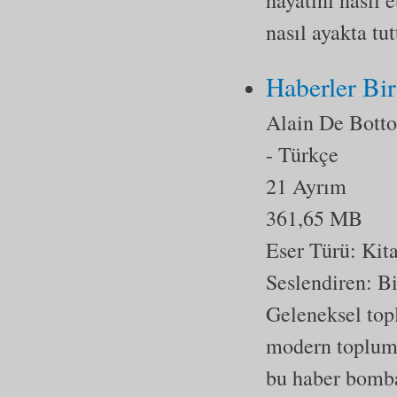
hayatını nasıl e
nasıl ayakta tu
Haberler Bi
Alain De Bott
- Türkçe
21 Ayrım
361,65 MB
Eser Türü:
Kit
Seslendiren: B
Geleneksel top
modern toplumd
bu haber bomba