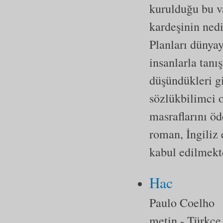
kurulduğu bu va
kardeşinin nedi
Planları dünya
insanlarla tanı
düşündükleri gi
sözlükbilimci 
masraflarını ö
roman, İngiliz 
kabul edilmekt
Hac
Paulo Coelho
metin
- Türkçe