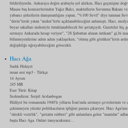
bildiriliyordu. Ankaraya doğru arabayla yol alırken, Hacı geçmişine doğr
Masası baş komiserlerinden Yağız Balcı, maktullerin Savunma Bakanı ve T
yabancı şirketlerin danışmanlığını yapan, "%100 Sevil" diye tanınan Sev
"derin"lerde yatan "neden"lerle açıklanabileceğini anlamıştı. Hacı, medy
beyaz sakalları nedeniyle tutuklanabilecek bir şeriatçıydı. Gazeteler hiç 
sermaye Ankarada hesap veriyor", "28 Şubattan alınan intikam" gi,bi ma
bilinmeyenlerine adım adım yaklaşırken, "olmuş gibi gözüken"lerin ardınd
değişikliğe uğrayabileceğini görecekti.
Hacı Ağa
Sadık Hidayet
insan sesi mp3
- Türkçe
14 Ayrım
245 MB
Eser Türü:
Kitap
Seslendiren: Serpil Arslanbogan
Hidâyet bu romanında 1940'lı yılların İran'ında sermaye çevrelerinin ve d
çekinmeyen yüzsüz politikacıların ipliğini pazara çıkarıyor. Hacı Aga'nı
"sürekli vezirlik", "şeriatin rehberi" gibi anlamlara gelen "manidar" adla
başta Hacı Aga. Onları tanıyacaksınız...