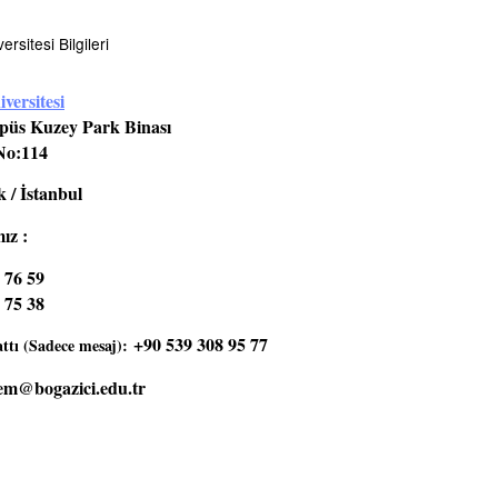
rsitesi Bilgileri
versitesi
üs Kuzey Park Binası
No:114
 / İstanbul
ız :
 76 59
 75 38
+90 539 308 95 77
tı (Sadece mesaj):
em@bogazici.edu.tr