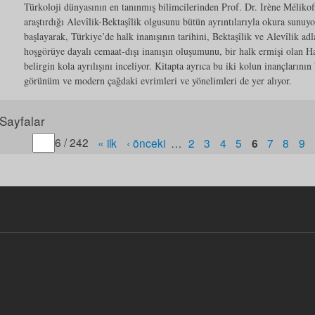
Türkoloji dünyasının en tanınmış bilimcilerinden Prof. Dr. Irène Mélikof
araştırdığı Alevîlik-Bektaşîlik olgusunu bütün ayrıntılarıyla okura sunu
başlayarak, Türkiye’de halk inanışının tarihini, Bektaşîlik ve Alevîlik adla
hoşgörüye dayalı cemaat-dışı inanışın oluşumunu, bir halk ermişi olan Ha
belirgin kola ayrılışını inceliyor. Kitapta ayrıca bu iki kolun inançlarının
görünüm ve modern çağdaki evrimleri ve yönelimleri de yer alıyor.
Sayfalar
Gitmek istediğiniz sayfa numarasını belirtin
6 / 242
« ilk
‹ önceki
…
2
3
4
5
6
7
8
9