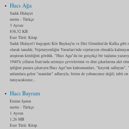
Hacı Ağa
Sadık Hidayet
metin
- Türkçe
3 Ayrım
838,52 KB
Eser Türü:
Kitap
Sadık Hidayet'i başyapıtı Kör Baykuş'ta ve Diri Gömülen'de Kafka gibi m
olarak tanıdık; Vejetaryenliğin Yararları'nda vejetaryen olmakla kalmay
araştıran kimliğini gördük. "Hacı Aga"da ise gerçekçi bir taşlama yazarı
1940'lı yılların İran'ında sermaye çevrelerinin ve dini çıkarlarına alet e
ipliğini pazara çıkarıyor.Hacı Aga"nın kahramanları, "kuyruk sallayan", "s
anlamlara gelen "manidar" adlarıyla, bizim de yabancımız değil; tabii en
tanıyacaksınız...
Hacı Bayram
Emine Işınsu
metin
- Türkçe
1 Ayrım
1,26 MB
Eser Türü:
Kitap