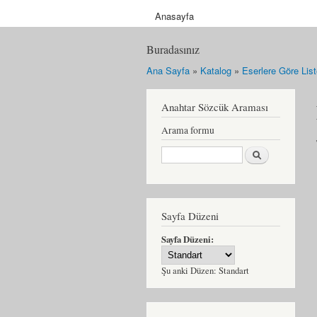
Anasayfa
Buradasınız
Ana Sayfa
»
Katalog
»
Eserlere Göre Lis
Anahtar Sözcük Araması
Arama formu
Ara
Sayfa Düzeni
Sayfa Düzeni:
Şu anki Düzen:
Standart