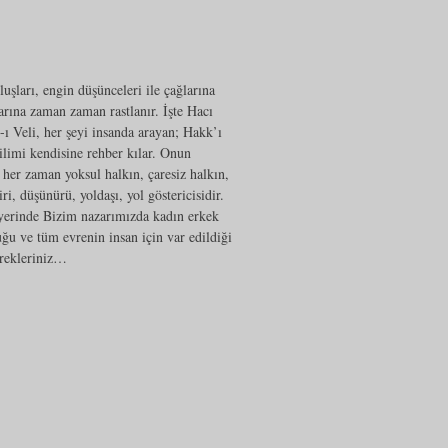
uşları, engin düşünceleri ile çağlarına
nlarına zaman zaman rastlanır. İşte Hacı
-ı Veli, her şeyi insanda arayan; Hakk’ı
ilimi kendisine rehber kılar. Onun
her zaman yoksul halkın, çaresiz halkın,
ri, düşünürü, yoldaşı, yol göstericisidir.
 yerinde Bizim nazarımızda kadın erkek
ğu ve tüm evrenin insan için var edildiği
ürekleriniz…