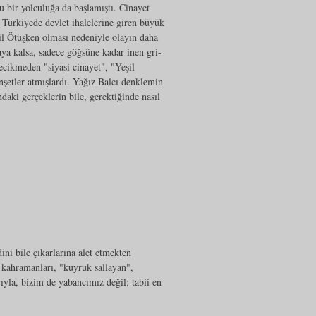
u bir yolculuğa da başlamıştı. Cinayet
ürkiyede devlet ihalelerine giren büyük
il Ötüşken olması nedeniyle olayın daha
aya kalsa, sadece göğsüne kadar inen gri-
gecikmeden "siyasi cinayet", "Yeşil
nşetler atmışlardı. Yağız Balcı denklemin
aki gerçeklerin bile, gerektiğinde nasıl
ini bile çıkarlarına alet etmekten
n kahramanları, "kuyruk sallayan",
rıyla, bizim de yabancımız değil; tabii en