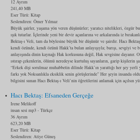
12 Ayrım
241,40 MB
Eser Türü:
Kitap
Seslendiren: Ömer Yılmaz
Büyük şairler, yaşama yön veren düşünürler; yaratıcı nitelikleri, özgür bul
ışık tutarlar. İçlerinde yeni bir devir açanlarına ve arkalarında iz bıraka
Bektaş-ı Veli, tam da böylesine büyük bir düşünür ve şairdir. Hacı Bektaş
kendi özünde, kendi özünü Hakk’ta bulan anlayışıyla; barışı, sevgiyi ve b
anlayışında dinin kaynağı Hak korkusuna değil, Hak sevgisine dayanır. O 
ıstırap çekenlerin, ölümü neredeyse kurtuluş sayanların, garip kişilerin şai
“Erkek dişi sorulmaz muhabbetin dilinde Hakk’ın yarattığı her şey yerli
farkı yok Noksanlıkla eksiklik senin görüşlerinde” Her şeyin insanda oldu
bilgisini sunan Hacı Bektaş-ı Veli’nin öğretilerini anlamak için açılsın y
Hacı Bektaş: Efsaneden Gerçeğe
Irene Melikoff
insan sesi mp3
- Türkçe
36 Ayrım
623,20 MB
Eser Türü:
Kitap
Seslendiren: Atiye Güneş