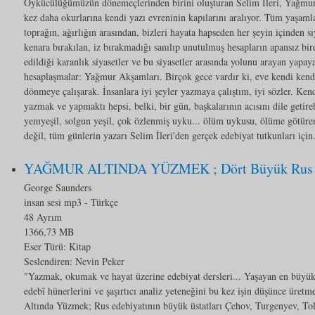
Öykücülüğümüzün dönemeçlerinden birini oluşturan Selim İleri, Yağmur 
kez daha okurlarına kendi yazı evreninin kapılarını aralıyor. Tüm yaşamla
toprağın, ağırlığın arasından, bizleri hayata hapseden her şeyin içinden sıy
kenara bırakılan, iz bırakmadığı sanılıp unutulmuş hesapların apansız bire
edildiği karanlık siyasetler ve bu siyasetler arasında yolunu arayan yapay
hesaplaşmalar: Yağmur Akşamları. Birçok gece vardır ki, eve kendi ke
dönmeye çalışarak. İnsanlara iyi şeyler yazmaya çalıştım, iyi sözler. Ke
yazmak ve yapmaktı hepsi, belki, bir gün, başkalarının acısını dile getire
yemyeşil, solgun yeşil, çok özlenmiş uyku... ölüm uykusu, ölüme götüre
değil, tüm günlerin yazarı Selim İleri'den gerçek edebiyat tutkunları için.
YAĞMUR ALTINDA YÜZMEK ; Dört Büyük Rus Ya
George Saunders
insan sesi mp3
- Türkçe
48 Ayrım
1366,73 MB
Eser Türü:
Kitap
Seslendiren: Nevin Peker
"Yazmak, okumak ve hayat üzerine edebiyat dersleri... Yaşayan en büyü
edebî hünerlerini ve şaşırtıcı analiz yeteneğini bu kez işin düşünce üret
Altında Yüzmek; Rus edebiyatının büyük üstatları Çehov, Turgenyev, Tol