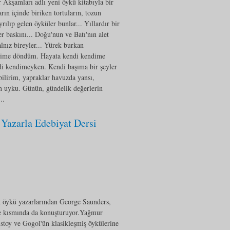
Akşamları adlı yeni öykü kitabıyla bir
rın içinde biriken tortuların, tozun
rılıp gelen öyküler bunlar... Yıllardır bir
r baskını... Doğu'nun ve Batı'nın alet
alnız bireyler... Yürek burkan
ndime döndüm. Hayata kendi kendime
ndi kendimeyken. Kendi başıma bir şeyler
bilirim, yapraklar havuzda yansı,
n uyku. Günün, gündelik değerlerin
..
zarla Edebiyat Dersi
k öykü yazarlarından George Saunders,
me kısmında da konuşturuyor. ​Yağmur
stoy ve Gogol'ün klasikleşmiş öykülerine