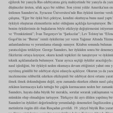
eğilerek bir yanıyla Rus edebiyatına giriş mahiyetinde bir yanıyla da yaz
düşünceler üreten, ufuk açıcı bir rehber. Son yirmi yıldır Amerika'nın en 
üstlenen Saunders'ın, Syracuse Üniversitesi'nde Rus öyküsü üzerine verdiğ
çalışma, “Eğer bir öykü bizi çektiyse, kendini okuttuysa bunu nasıl yaptı
öyküyü oluşturan elementlerin neler olduğunu açıklığa kavuşturuyor. Bu R
benim öykülerimin de başkalarını böyle etkileyip değiştirmesini istiyor
ve “Frenküzümü”; İvan Turgenyev'in “Şarkıcılar”; Lev Tolstoy'un “Efen
Gogol'ün ise “Burun” isimli öykülerine yer veren Yağmur Altında Yüzmek,
anlamlandırma ve yorumlama olanağı sunuyor. Kitabın sonunda bulunan a
yaratıcılığını tetikliyor. George Saunders, her öyküden sonra bir denemey
fikirlerini ortaya koyuyor, okuru kendi tepkileri ile tanıştırıyor ve öykünü
teknik açıklamalarda bulunuyor. Yazar ayrıca seçtiği öyküler aracılığıyla 
nasıl işlediğini, bir öyküyü neden okumaya devam ettiğimizi yahut onu y
sıyrılmış gönüllü bir edebiyat elçisi edasıyla açıklıyor. Okurun ya da yaz
incelemesine rehberlik ederken etkileşimli bir edebiyat dersi ortamı yarata
ilmek ilmek dokunduğunu değil, aynı zamanda okurken zihnin nasıl çalışt
zekânın kurmacaya kafa tuttuğu bir çağda kurmacanın neden her zaman
Saunders, hayata daha büyük bir merakla, sorular sorarak yaklaşmanın ve
mümkün olup olmadığını tartışıyor. Türkçeye iki ayrı dilden yapılmış bir 
Saunders'ın öyküleri değerlendirip yorumladığı denemeleri İngilizceden ç
metinlerin özgün dili olan Rusçadan çevrildi. 19. yüzyıl büyük Rus yazarl