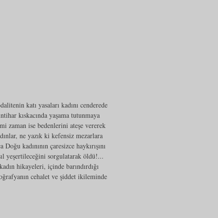
.
alitenin katı yasaları kadını cenderede
intihar kıskacında yaşama tutunmaya
imi zaman ise bedenlerini ateşe vererek
adınlar, ne yazık ki kefensiz mezarlara
a Doğu kadınının çaresizce haykırışını
l yeşertileceğini sorgulatarak öldü!...
dın hikayeleri, içinde barındırdığı
oğrafyanın cehalet ve şiddet ikileminde