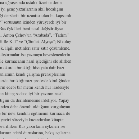
ma uğraşısında ustalık üzerine derin
iyi genç yazarlarının akıl hocalığını
i derslerin bir uzantısı olan bu kapsamlı
?” sorusunun izinden yürüyerek iyi bir
us öyküleri beni nasıl değiştirdiyse
um. Anton Çehov'un “Arabada”, “Tatlım”
di ile Kul” ve “Çömlek Alyoşa”; Nikolay
 ilgili metinleri satır satır çözümleme,
lıştırmalar ise yazmaya heveslenenlerin
le kurmacanın nasıl işlediğini ele alırken
n okurda bıraktığı hissiyata dair bazı
anlatının kendi çalışma prensiplerinin
arıda bıraktığımızı profesör kimliğinden
arın edebî bir metni kendi hür iradesiyle
n kitap; sadece iyi bir yazının nasıl
ığını da derinlemesine irdeliyor. Yapay
kinden daha önemli olduğunu vurgulayan
 bir nevi kendini eğitmenin kurmaca ile
çeviri süreciyle kazandırılan kitapta;
evrilirken Rus yazarların öyküleri ise
arının edebî duruşlarına, bakış açılarına