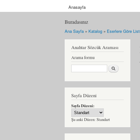
Anasayfa
Buradasınız
Ana Sayfa
»
Katalog
»
Eserlere Göre Lis
Anahtar Sözcük Araması
Arama formu
Ara
Sayfa Düzeni
Sayfa Düzeni:
Şu anki Düzen:
Standart