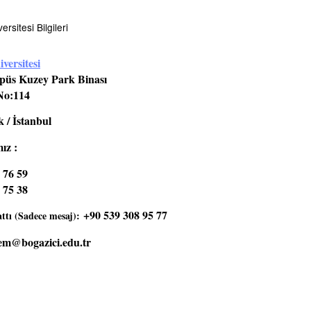
rsitesi Bilgileri
versitesi
üs Kuzey Park Binası
No:114
 / İstanbul
ız :
 76 59
 75 38
+90 539 308 95 77
tı (Sadece mesaj):
em@bogazici.edu.tr