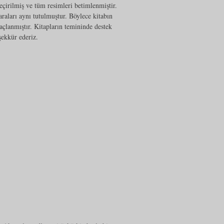
eçirilmiş ve tüm resimleri betimlenmiştir.
raları aynı tutulmuştur. Böylece kitabın
çlanmıştır. Kitapların temininde destek
şekkür ederiz.