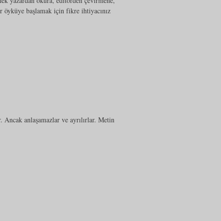
mek yazardan okura, editörden çevirmene,
r öyküye başlamak için fikre ihtiyacınız
. Ancak anlaşamazlar ve ayrılırlar. Metin