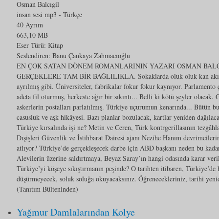
Osman Balcıgil
insan sesi mp3
- Türkçe
40 Ayrım
663,10 MB
Eser Türü:
Kitap
Seslendiren: Banu Çankaya Zahmacıoğlu
EN ÇOK SATAN DÖNEM ROMANLARININ YAZARI OSMAN BALCI
GERÇEKLERE TAM BİR BAĞLILIKLA. Sokaklarda oluk oluk kan akıyor
ayrılmış gibi. Üniversiteler, fabrikalar fokur fokur kaynıyor. Parlamen
adeta fil oturmuş, herkeste ağır bir sıkıntı... Belli ki kötü şeyler olacak.
askerlerin postalları parlatılmış. Türkiye uçurumun kenarında... Bütün b
casusluk ve aşk hikâyesi. Bazı planlar bozulacak, kartlar yeniden dağılaca
Türkiye kırsalında işi ne? Metin ve Ceren, Türk kontrgerillasının tezgâhla
Dışişleri Güvenlik ve İstihbarat Dairesi ajanı Nezihe Hanım devrimcileri
atlıyor? Türkiye’de gerçekleşecek darbe için ABD başkanı neden bu kadar
Alevilerin üzerine saldırtmaya, Beyaz Saray’ın hangi odasında karar ver
Türkiye’yi köşeye sıkıştırmanın peşinde? O tarihten itibaren, Türkiye’de h
düşürmeyecek, soluk soluğa okuyacaksınız. Öğrenecekleriniz, tarihi yeni
(Tanıtım Bülteninden)
Yağmur Damlalarından Kolye