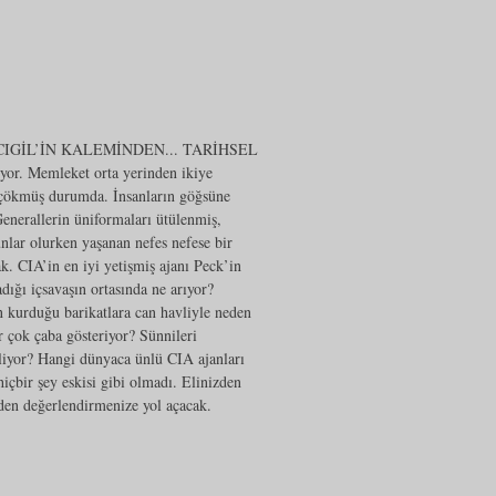
GİL’İN KALEMİNDEN... TARİHSEL
. Memleket orta yerinden ikiye
to çökmüş durumda. İnsanların göğsüne
 Generallerin üniformaları ütülenmiş,
unlar olurken yaşanan nefes nefese bir
k. CIA’in en iyi yetişmiş ajanı Peck’in
dığı içsavaşın ortasında ne arıyor?
n kurduğu barikatlara can havliyle neden
 çok çaba gösteriyor? Sünnileri
iliyor? Hangi dünyaca ünlü CIA ajanları
içbir şey eskisi gibi olmadı. Elinizden
den değerlendirmenize yol açacak.