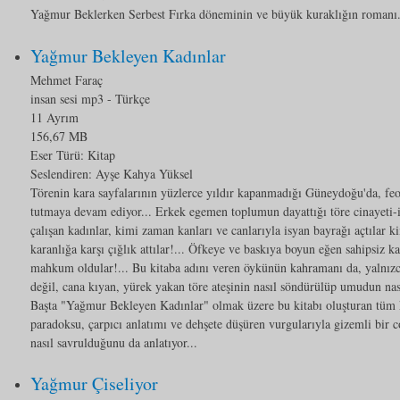
Yağmur Beklerken Serbest Fırka döneminin ve büyük kuraklığın romanı
Yağmur Bekleyen Kadınlar
Mehmet Faraç
insan sesi mp3
- Türkçe
11 Ayrım
156,67 MB
Eser Türü:
Kitap
Seslendiren: Ayşe Kahya Yüksel
Törenin kara sayfalarının yüzlerce yıldır kapanmadığı Güneydoğu'da, feod
tutmaya devam ediyor... Erkek egemen toplumun dayattığı töre cinayeti-
çalışan kadınlar, kimi zaman kanları ve canlarıyla isyan bayrağı açtılar k
karanlığa karşı çığlık attılar!... Öfkeye ve baskıya boyun eğen sahipsiz k
mahkum oldular!... Bu kitaba adını veren öykünün kahramanı da, yalnızc
değil, cana kıyan, yürek yakan töre ateşinin nasıl söndürülüp umudun nası
Başta "Yağmur Bekleyen Kadınlar" olmak üzere bu kitabı oluşturan tüm ka
paradoksu, çarpıcı anlatımı ve dehşete düşüren vurgularıyla gizemli bir c
nasıl savrulduğunu da anlatıyor...
Yağmur Çiseliyor