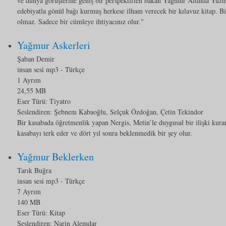
ve dünya görüşlerine geniş bir perspektiften bakan Yağmur Altında Yüz
edebiyatla gönül bağı kurmuş herkese ilham verecek bir kılavuz kitap. Bi
olmaz. Sadece bir cümleye ihtiyacınız olur."
Yağmur Askerleri
Şaban Demir
insan sesi mp3
- Türkçe
1 Ayrım
24,55 MB
Eser Türü:
Tiyatro
Seslendiren: Şebnem Kabaoğlu, Selçuk Özdoğan, Çetin Tekindor
Bir kasabada öğretmenlik yapan Nergis, Metin’le duygusal bir ilişki kurar
kasabayı terk eder ve dört yıl sonra beklenmedik bir şey olur.
Yağmur Beklerken
Tarık Buğra
insan sesi mp3
- Türkçe
7 Ayrım
140 MB
Eser Türü:
Kitap
Seslendiren: Narin Alemdar