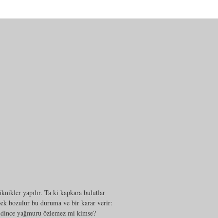
iknikler yapılır. Ta ki kapkara bulutlar
k bozulur bu duruma ve bir karar verir:
gidince yağmuru özlemez mi kimse?