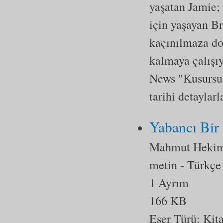
yaşatan Jamie;
için yaşayan B
kaçınılmaza doğ
kalmaya çalışıy
News "Kusursuz
tarihi detaylar
Yabancı Bir
Mahmut Heki
metin
- Türkçe
1 Ayrım
166 KB
Eser Türü:
Kit