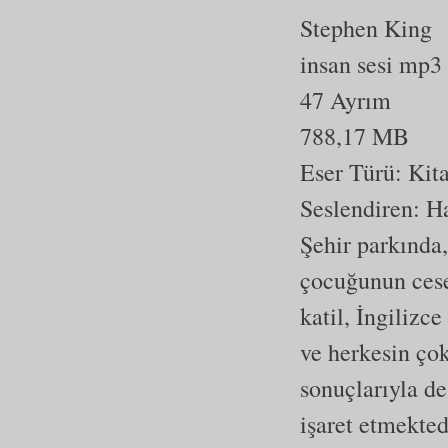
Stephen King
insan sesi mp3
47 Ayrım
788,17 MB
Eser Türü:
Kit
Seslendiren: H
Şehir parkında,
çocuğunun cese
katil, İngilizc
ve herkesin ço
sonuçlarıyla de
işaret etmekte