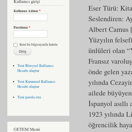
Kullanıcı girişi
Eser Türü:
Kit
Kullanıcı Adınız
*
Seslendiren: 
Albert Camus [
Parolanız
*
Yüzyılın felsef
Beni bu bilgisayarda hatırla
ünlüleri olan 
Fransız varolu
Yeni Bireysel Kullanıcı
önde gelen yaz
Hesabı oluştur
yılında Cezayi
Yeni Kurumsal Kullanıcı
Hesabı oluştur
ailede büyüyen
Yeni parola iste
İspanyol asıllı
1923 yılında Li
öğrencilik haya
GETEM Menü