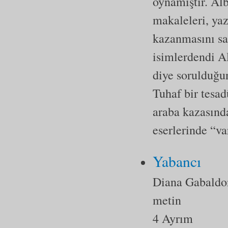
oynamıştır. Alb
makaleleri, ya
kazanmasını sa
isimlerdendi A
diye sorulduğu
Tuhaf bir tesad
araba kazasınd
eserlerinde “v
Yabancı
Diana Gabaldo
metin
4 Ayrım