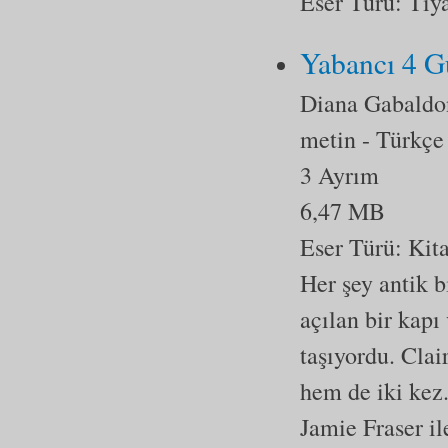
Eser Türü:
Tiy
Yabancı 4 G
Diana Gabaldo
metin
- Türkçe
3 Ayrım
6,47 MB
Eser Türü:
Kit
Her şey antik b
açılan bir kapı
taşıyordu. Clai
hem de iki kez.
Jamie Fraser il