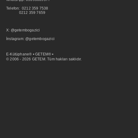
Telefon: 0212 359 7538
0212 359 7659
X: @getembogazici
İnstagram: @getembogazici
E-Kütüphane® • GETEM® •
© 2006 - 2026 GETEM. Tüm hakları saklıdır.