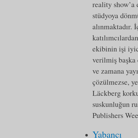
reality show’a 
stüdyoya dönmüş
alınmaktadır. İ
katılımcılardan
ekibinin işi iy
verilmiş başka 
ve zamana yayıl
çözülmezse, yen
Läckberg korku
suskunluğun ruh
Publishers Wee
Yabancı