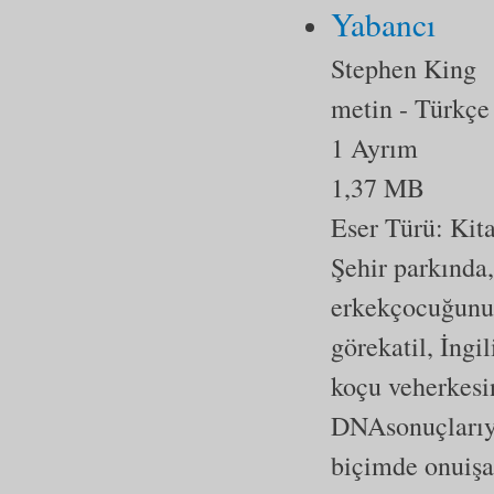
Yabancı
Stephen King
metin
- Türkçe
1 Ayrım
1,37 MB
Eser Türü:
Kit
Şehir parkında,
erkekçocuğunun
görekatil, İngi
koçu veherkesin
DNAsonuçlarıyl
biçimde onuişa