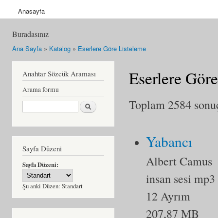
Anasayfa
Buradasınız
Ana Sayfa
»
Katalog
»
Eserlere Göre Listeleme
Eserlere Göre
Anahtar Sözcük Araması
Arama formu
Toplam 2584 sonuçt
Ara
Yabancı
Sayfa Düzeni
Albert Camus
Sayfa Düzeni:
insan sesi mp3
Şu anki Düzen:
Standart
12 Ayrım
207,87 MB