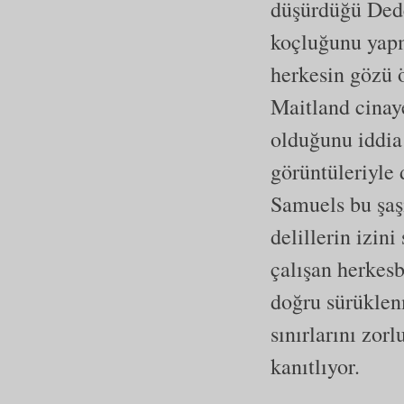
düşürdüğü Dede
koçluğunu yapm
herkesin gözü 
Maitland cinaye
olduğunu iddia 
görüntüleriyle 
Samuels bu şaşı
delillerin izi
çalışan herkesb
doğru sürüklen
sınırlarını zor
kanıtlıyor.