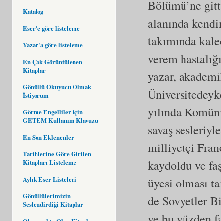
Bölümü’ne gitt
Katalog
alanında kendin
Eser'e göre listeleme
takımında kalec
Yazar'a göre listeleme
verem hastalığı
En Çok Görüntülenen
Kitaplar
yazar, akademi
Gönüllü Okuyucu Olmak
Üniversitedeyke
İstiyorum
yılında Komüni
Görme Engelliler için
GETEM Kullanım Klavuzu
savaş sesleriy
En Son Eklenenler
milliyetçi Fran
Tarihlerine Göre Girilen
kaydoldu ve faş
Kitapları Listeleme
Aylık Eser Listeleri
üyesi olması 
Gönüllülerimizin
de Sovyetler Bir
Seslendirdiği Kitaplar
ve bu yüzden fa
Okunmakta Olan Kitaplar