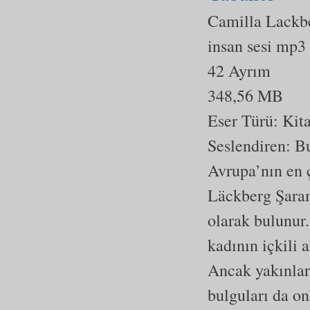
Camilla Lackb
insan sesi mp3
42 Ayrım
348,56 MB
Eser Türü:
Kit
Seslendiren: Bu
Avrupa’nın en 
Läckberg Şaram
olarak bulunur.
kadının içkili 
Ancak yakınları
bulguları da on