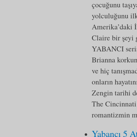
çocuğunu taşıy
yolculuğunu ilk
Amerika’daki İ
Claire bir şeyi
YABANCI serisi
Brianna korkunç
ve hiç tanışma
onların hayatı
Zengin tarihi 
The Cincinnati
romantizmin mü
Yabancı 5 At