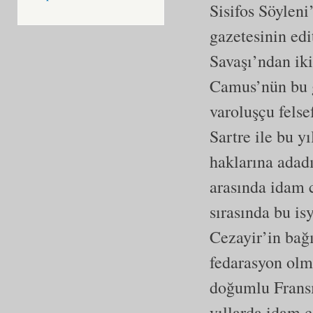
Sisifos Söylen
gazetesinin ed
Savaşı’ndan iki
Camus’nün bu g
varoluşçu fels
Sartre ile bu yı
haklarına adad
arasında idam c
sırasında bu i
Cezayir’in bağı
fedarasyon olm
doğumlu Fransı
yıllarda idam c