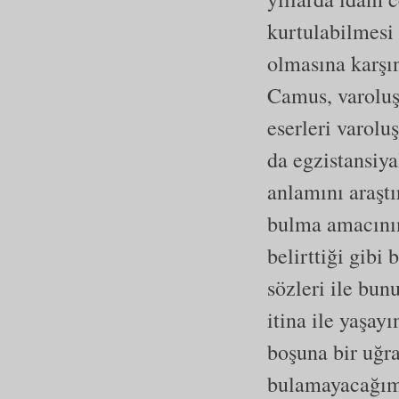
kurtulabilmesi 
olmasına karşı
Camus, varoluş
eserleri varolu
da egzistansiya
anlamını araşt
bulma amacını
belirttiği gibi
sözleri ile bun
itina ile yaşay
boşuna bir uğr
bulamayacağımı