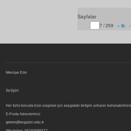
Sayfalar
Gitmek istediğiniz sayfa
7 / 259
« ilk
Menüye Dön
İletişim
Her türlü konuda bize ulaşmak için asagıdaki iletişim yollarını kullanabilirsini
E-Posta Adreslerimiz:
getem@bogazici.edu.tr
WhatsApp:
05393089577