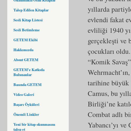
yıllarda partiyl
Talep Edilen Kitaplar
evlendi fakat e
Sesli Kitap Listesi
evliliği 1940 y
Sesli Betimleme
gerçekleşti ve 
GETEM Ekibi
çocukları oldu.
Hakkımızda
“Komik Savaş” 
About GETEM
GETEM'e Katkıda
Wehrmacht’ın, 
Bulunanlar
tarihine büyük 
Basında GETEM
Camus, bu yılla
Video Galeri
Birliği’ne katıl
Başarı Öyküleri
Combat adlı bir
Önemli Linkler
Yabancı’yı ve C
Yeni bir kitap okunmasını
talep et