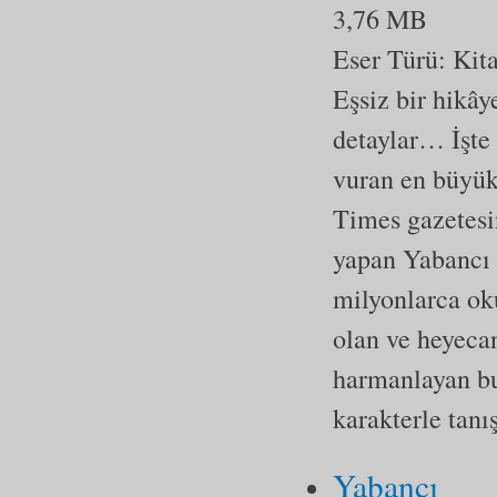
3,76 MB
Eser Türü:
Kit
Eşsiz bir hikâ
detaylar… İşte
vuran en büyük
Times gazetesin
yapan Yabancı 
milyonlarca oku
olan ve heyecan
harmanlayan bu
karakterle tanı
Yabancı