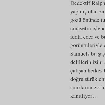
Dedektif Ralph
yapmış olan zan
gözü önünde tu
cinayetin işlen
iddia eder ve b
görüntüleriyle 
Samuels bu şaşı
delillerin izin
çalışan herkes 
doğru sürüklen
sınırlarını zor
kanıtlıyor…