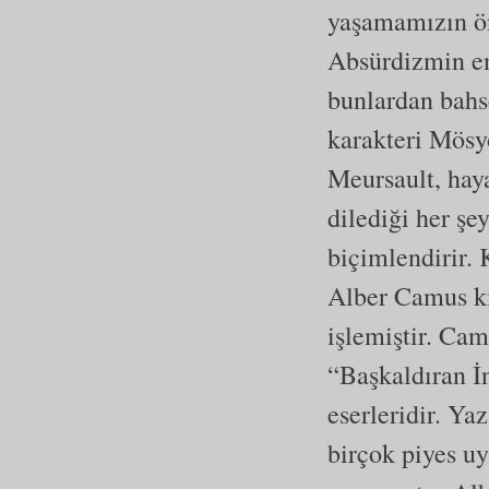
yaşamamızın ön
Absürdizmin en
bunlardan bahs
karakteri Mösy
Meursault, haya
dilediği her şe
biçimlendirir.
Alber Camus ki
işlemiştir. Cam
“Başkaldıran İ
eserleridir. Ya
birçok piyes uy