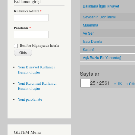
Kullanıcı girişi
Balıklarla İlgili Rivayet
Kullanıcı Adınız
*
Sevdanın Dört İklimi
Muamma
Parolanız
*
Ve Sen
Issız Damla
Beni bu bilgisayarda hatırla
Karanfil
Aşk Buzlu Bir Yanardağ
Yeni Bireysel Kullanıcı
Hesabı oluştur
Sayfalar
Gitmek istediğiniz sayfa
25 / 2561
« ilk
‹ ön
Yeni Kurumsal Kullanıcı
Hesabı oluştur
Yeni parola iste
GETEM Menü