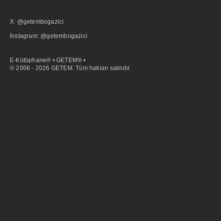
X: @getembogazici
İnstagram: @getembogazici
E-Kütüphane® • GETEM® •
© 2006 - 2026 GETEM. Tüm hakları saklıdır.