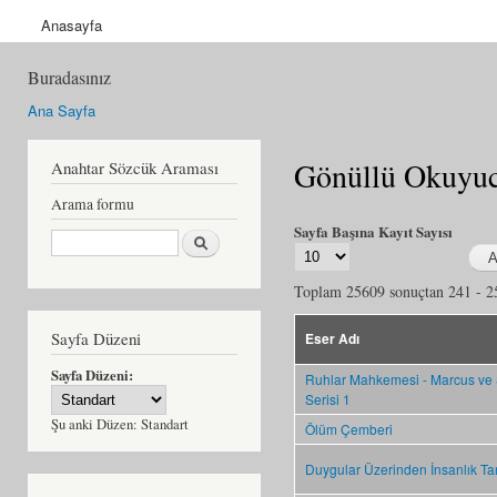
Anasayfa
Buradasınız
Ana Sayfa
Gönüllü Okuyuc
Anahtar Sözcük Araması
Arama formu
Sayfa Başına Kayıt Sayısı
Ara
Toplam 25609 sonuçtan 241 - 25
Sayfa Düzeni
Eser Adı
Sayfa Düzeni:
Ruhlar Mahkemesi - Marcus ve
Serisi 1
Şu anki Düzen:
Standart
Ölüm Çemberi
Duygular Üzerinden İnsanlık Tar