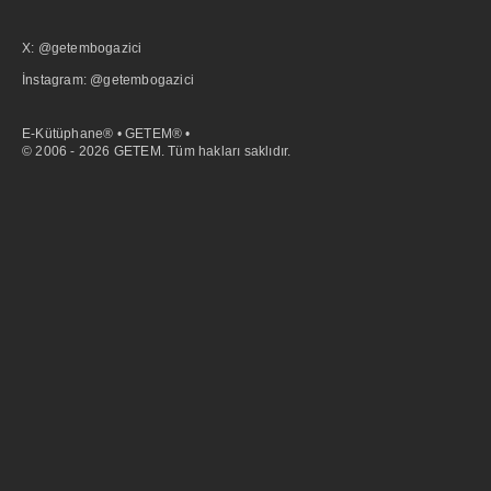
X: @getembogazici
İnstagram: @getembogazici
E-Kütüphane® • GETEM® •
© 2006 - 2026 GETEM. Tüm hakları saklıdır.