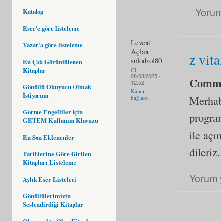
Yorum
Katalog
Eser'e göre listeleme
Levent
Yazar'a göre listeleme
Açlan
z vit
solodzol80
En Çok Görüntülenen
Kitaplar
Ct,
08/03/2025 -
Comm
12:52
Gönüllü Okuyucu Olmak
Kalıcı
İstiyorum
Merhab
bağlantı
Görme Engelliler için
program
GETEM Kullanım Klavuzu
ile açı
En Son Eklenenler
dileriz.
Tarihlerine Göre Girilen
Kitapları Listeleme
Yorum 
Aylık Eser Listeleri
Gönüllülerimizin
Seslendirdiği Kitaplar
Okunmakta Olan Kitaplar