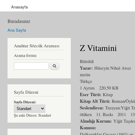
Anasayfa
Buradasınız
Ana Sayfa
Z Vitamini
Anahtar Sözcük Araması
Arama formu
Bitirildi
Ara
Yazar:
Hüseyin Nihal Atsız
metin
Türkçe
1 Ayrım
220,50 KB
Sayfa Düzeni
Eser Türü:
Kitap
Kitap Alt Türü:
Roman/Öyk
Sayfa Düzeni:
Seslendiren:
Tarayan:Yiğit T
ötüken
11. Baskı
2011
13
Şu anki Düzen:
Standart
Alındığı Kurum:
Yiğit Taşde
Konusu:
Dalkavuklar Gecesi (1941) ve Z 