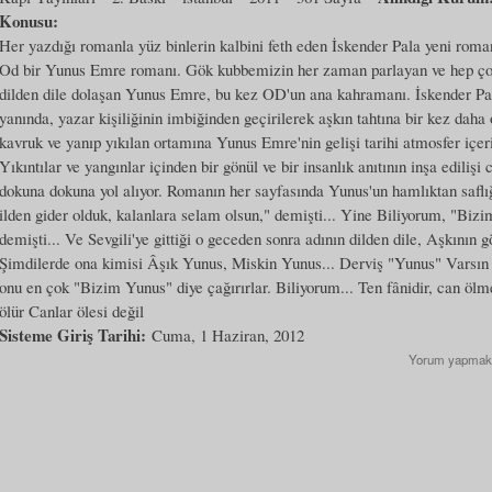
Konusu:
Her yazdığı romanla yüz binlerin kalbini feth eden İskender Pala yeni romanı
Od bir Yunus Emre romanı. Gök kubbemizin her zaman parlayan ve hep çok 
dilden dile dolaşan Yunus Emre, bu kez OD'un ana kahramanı. İskender Pal
yanında, yazar kişiliğinin imbiğinden geçirilerek aşkın tahtına bir kez daha
kavruk ve yanıp yıkılan ortamına Yunus Emre'nin gelişi tarihi atmosfer içer
Yıkıntılar ve yangınlar içinden bir gönül ve bir insanlık anıtının inşa ediliş
dokuna dokuna yol alıyor. Romanın her sayfasında Yunus'un hamlıktan saflı
ilden gider olduk, kalanlara selam olsun," demişti... Yine Biliyorum, "Bizi
demişti... Ve Sevgili'ye gittiği o geceden sonra adının dilden dile, Aşkının g
Şimdilerde ona kimisi Âşık Yunus, Miskin Yunus... Derviş "Yunus" Varsın o
onu en çok "Bizim Yunus" diye çağırırlar. Biliyorum... Ten fânidir, can ölm
ölür Canlar ölesi değil
Sisteme Giriş Tarihi:
Cuma, 1 Haziran, 2012
Yorum yapmak