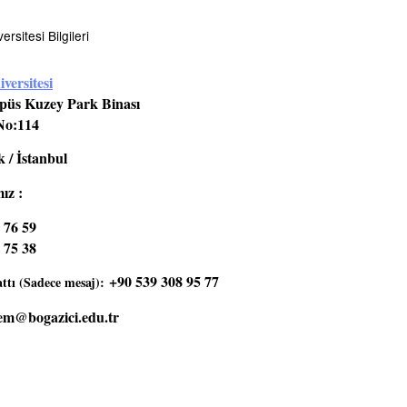
rsitesi Bilgileri
versitesi
üs Kuzey Park Binası
No:114
 / İstanbul
ız :
 76 59
 75 38
+90 539 308 95 77
tı (Sadece mesaj):
em@bogazici.edu.tr