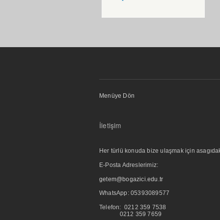
Menüye Dön
İletişim
Her türlü konuda bize ulaşmak için asagıdaki i
E-Posta Adreslerimiz:
getem@bogazici.edu.tr
WhatsApp:
05393089577
Telefon: 0212 359 7538
0212 359 7659