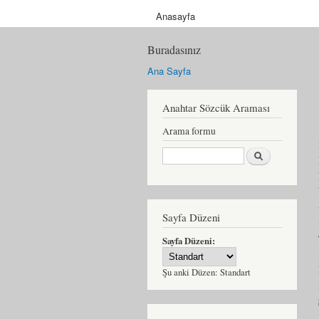
Anasayfa
Buradasınız
Ana Sayfa
Anahtar Sözcük Araması
Arama formu
Ara
Sayfa Düzeni
Sayfa Düzeni:
Şu anki Düzen:
Standart