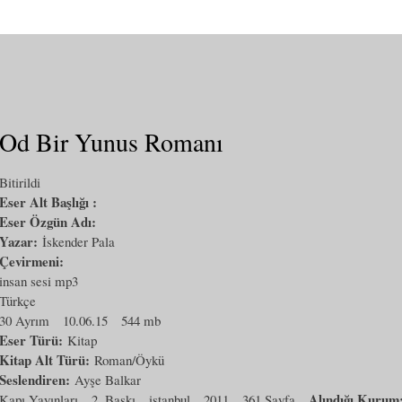
Od Bir Yunus Romanı
Bitirildi
Eser Alt Başlığı :
Eser Özgün Adı:
Yazar:
İskender Pala
Çevirmeni:
insan sesi mp3
Türkçe
30 Ayrım
10.06.15
544 mb
Eser Türü:
Kitap
Kitap Alt Türü:
Roman/Öykü
Seslendiren:
Ayşe Balkar
Alındığı Kurum
Kapı Yayınları
2. Baskı
istanbul
2011
361 Sayfa