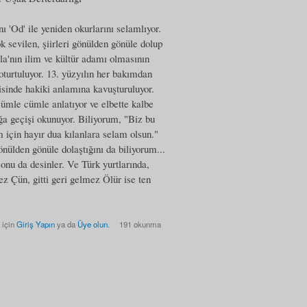
 'Od' ile yeniden okurlarını selamlıyor.
sevilen, şiirleri gönülden gönüle dolup
a'nın ilim ve kültür adamı olmasının
 oturtuluyor. 13. yüzyılın her bakımdan
isinde hakiki anlamına kavuşturuluyor.
i cümle cümle anlatıyor ve elbette kalbe
ğa geçişi okunuyor. Biliyorum, "Biz bu
m için hayır dua kılanlara selam olsun."
önülden gönüle dolaştığını da biliyorum...
nu da desinler. Ve Türk yurtlarında,
ez Çün, gitti geri gelmez Ölür ise ten
 için
Giriş Yapın
ya da
Üye olun
.
191 okunma