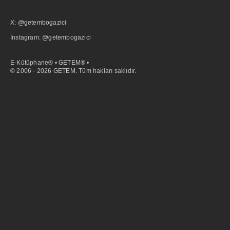
X: @getembogazici
İnstagram: @getembogazici
E-Kütüphane® • GETEM® •
© 2006 - 2026 GETEM. Tüm hakları saklıdır.