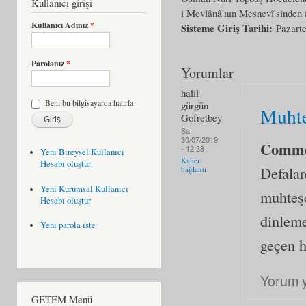
Kullanıcı girişi
i Mevlânâ'nın Mesnevî'sinden 
Kullanıcı Adınız
*
Sisteme Giriş Tarihi:
Pazarte
Parolanız
*
Yorumlar
halil
Beni bu bilgisayarda hatırla
gürgün
Muhte
Gofretbey
Sa,
30/07/2019
Comm
- 12:38
Yeni Bireysel Kullanıcı
Kalıcı
Hesabı oluştur
Defala
bağlantı
Yeni Kurumsal Kullanıcı
muhteşe
Hesabı oluştur
dinleme
Yeni parola iste
geçen h
Yorum 
GETEM Menü