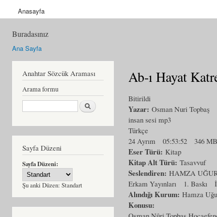
Anasayfa
Buradasınız
Ana Sayfa
Ab-ı Hayat Katre
Anahtar Sözcük Araması
Arama formu
Bitirildi
Ara
Yazar:
Osman Nuri Topbaş
insan sesi mp3
Türkçe
24 Ayrım
05:53:52
346 M
Sayfa Düzeni
Eser Türü:
Kitap
Kitap Alt Türü:
Tasavvuf
Sayfa Düzeni:
Seslendiren:
HAMZA UĞU
Erkam Yayınları
1. Baskı
Şu anki Düzen:
Standart
Alındığı Kurum:
Hamza Uğu
Konusu:
Osman Nûri Topbaş Hocaefendi'