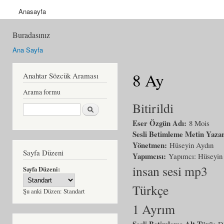
Anasayfa
Buradasınız
Ana Sayfa
8 Ay
Anahtar Sözcük Araması
Arama formu
Bitirildi
Ara
Eser Özgün Adı:
8 Mois
Sesli Betimleme Metin Yaza
Yönetmen:
Hüseyin Aydın
Sayfa Düzeni
Yapımcısı:
Yapımcı: Hüseyin
insan sesi mp3
Sayfa Düzeni:
Türkçe
Şu anki Düzen:
Standart
1 Ayrım
Sesli Betimleme Alt Türü:
D