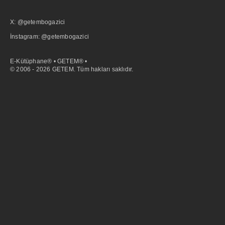
X: @getembogazici
İnstagram: @getembogazici
E-Kütüphane® • GETEM® •
© 2006 - 2026 GETEM. Tüm hakları saklıdır.