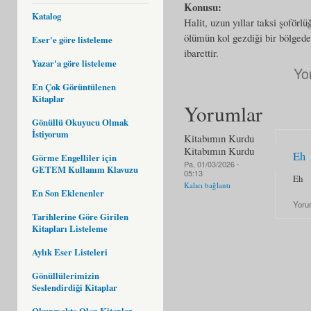
Konusu:
Katalog
Halit, uzun yıllar taksi şoförl
ölümün kol gezdiği bir bölgede
Eser'e göre listeleme
ibarettir.
Yazar'a göre listeleme
Yo
En Çok Görüntülenen
Kitaplar
Yorumlar
Gönüllü Okuyucu Olmak
İstiyorum
Kitabımın Kurdu
Kitabımın Kurdu
Eh
Görme Engelliler için
Pa, 01/03/2026 -
GETEM Kullanım Klavuzu
05:13
Eh
Kalıcı bağlantı
En Son Eklenenler
Yoru
Tarihlerine Göre Girilen
Kitapları Listeleme
Aylık Eser Listeleri
Gönüllülerimizin
Seslendirdiği Kitaplar
Okunmakta Olan Kitaplar