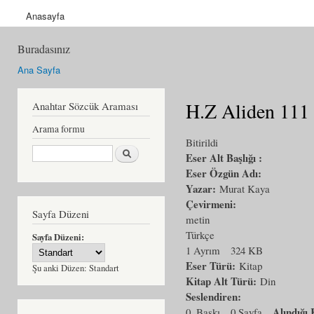
Anasayfa
Buradasınız
Ana Sayfa
H.Z Aliden 111 
Anahtar Sözcük Araması
Arama formu
Bitirildi
Ara
Eser Alt Başlığı :
Eser Özgün Adı:
Yazar:
Murat Kaya
Çevirmeni:
Sayfa Düzeni
metin
Türkçe
Sayfa Düzeni:
1 Ayrım
324 KB
Eser Türü:
Kitap
Şu anki Düzen:
Standart
Kitap Alt Türü:
Din
Seslendiren:
Alındığ
0. Baskı
0 Sayfa