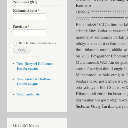
Kullanıcı girişi
Konusu:
Kullanıcı Adınız
*
ÖNSÖZ ?????????? ??????? ?
??????? ?????? ?????????? 
Efendimiz&#8217;e ümmet kıla
Parolanız
*
edecek âlim kullarını yaratan 
mâneviyât semâmıza parlak yıl
nihâyetsiz salât ü selâm olsu
Beni bu bilgisayarda hatırla
ilmi, hikmeti, ameli, ahlâkı ve
bir kulu, Peygamber Efendimiz
Muhammed&#8217;in de gözbebe
Yeni Bireysel Kullanıcı
eren mâneviyat âlemi engin bir
Hesabı oluştur
Muhammed istifâde etmiştir. Hz
Yeni Kurumsal Kullanıcı
bunlara tepki göstermek isteye
Hesabı oluştur
orta yolu yani Ehl-i Sünnet v
Hikmet ehli zâtlar bu hususta 
Yeni parola iste
düşmanlarının gösterdiği nokt
Sisteme Giriş Tarihi:
Çarşam
GETEM Menü