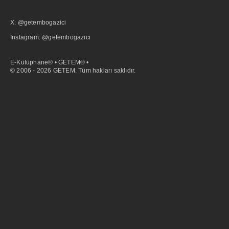
X: @getembogazici
İnstagram: @getembogazici
E-Kütüphane® • GETEM® •
© 2006 - 2026 GETEM. Tüm hakları saklıdır.