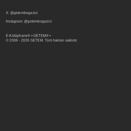
X: @getembogazici
İnstagram: @getembogazici
E-Kütüphane® • GETEM® •
© 2006 - 2026 GETEM. Tüm hakları saklıdır.