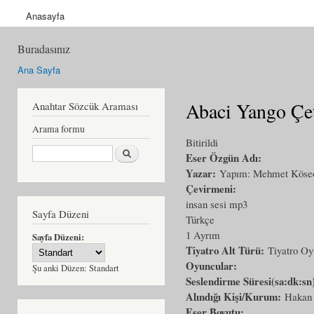
Anasayfa
Buradasınız
Ana Sayfa
Abaci Yango Çe
Anahtar Sözcük Araması
Arama formu
Bitirildi
Ara
Eser Özgün Adı:
Yazar:
Yapım: Mehmet Köse
Çevirmeni:
insan sesi mp3
Sayfa Düzeni
Türkçe
1 Ayrım
Sayfa Düzeni:
Tiyatro Alt Türü:
Tiyatro O
Oyuncular:
Şu anki Düzen:
Standart
Seslendirme Süresi(sa:dk:sn
Alındığı Kişi/Kurum:
Hakan
Eser Boyutu: