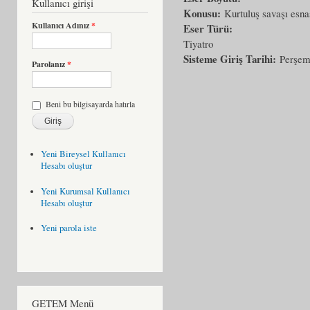
Kullanıcı girişi
Konusu:
Kurtuluş savaşı esna
Kullanıcı Adınız
*
Eser Türü:
Tiyatro
Sisteme Giriş Tarihi:
Perşem
Parolanız
*
Beni bu bilgisayarda hatırla
Yeni Bireysel Kullanıcı
Hesabı oluştur
Yeni Kurumsal Kullanıcı
Hesabı oluştur
Yeni parola iste
GETEM Menü