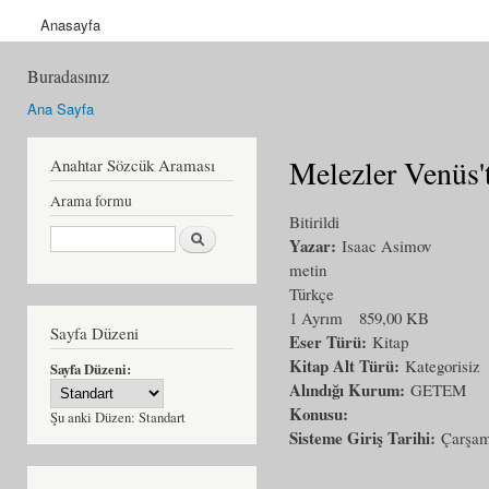
Anasayfa
Buradasınız
Ana Sayfa
Melezler Venüs'
Anahtar Sözcük Araması
Arama formu
Bitirildi
Ara
Yazar:
Isaac Asimov
metin
Türkçe
1 Ayrım
859,00 KB
Sayfa Düzeni
Eser Türü:
Kitap
Kitap Alt Türü:
Kategorisiz
Sayfa Düzeni:
Alındığı Kurum:
GETEM
Konusu:
Şu anki Düzen:
Standart
Sisteme Giriş Tarihi:
Çarşam