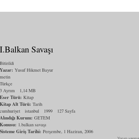
I.Balkan Savaşı
Bitirildi
Yazar:
Yusuf Hikmet Bayur
metin
Türkçe
3 Ayrım
1,14 MB
Eser Türü:
Kitap
Kitap Alt Türü:
Tarih
cumhuriyet
istanbul
1999
127 Sayfa
Alındığı Kurum:
GETEM
Konusu:
1.balkan savaşı
Sisteme Giriş Tarihi:
Perşembe, 1 Haziran, 2006
Yorum yapma