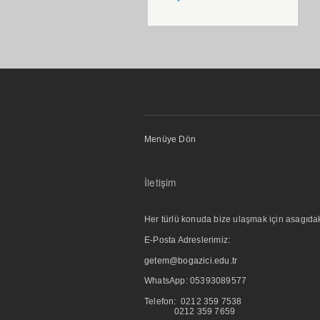
Menüye Dön
İletişim
Her türlü konuda bize ulaşmak için asagıdaki i
E-Posta Adreslerimiz:
getem@bogazici.edu.tr
WhatsApp:
05393089577
Telefon: 0212 359 7538
0212 359 7659