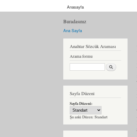
Anasayfa
Buradasınız
Ana Sayfa
Anahtar Sözcük Araması
Arama formu
Ara
Sayfa Düzeni
Sayfa Düzeni:
Şu anki Düzen:
Standart