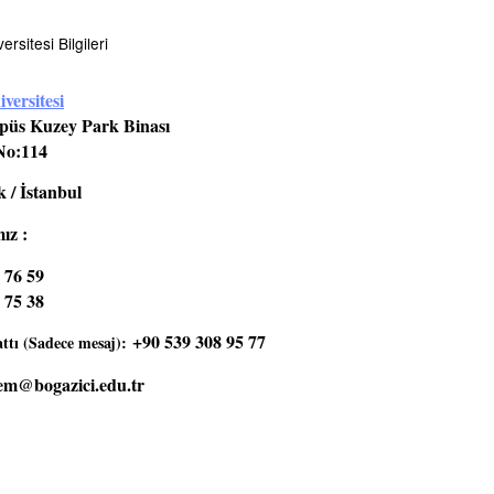
rsitesi Bilgileri
versitesi
üs Kuzey Park Binası
No:114
 / İstanbul
ız :
 76 59
 75 38
+90 539 308 95 77
tı (Sadece mesaj):
em@bogazici.edu.tr