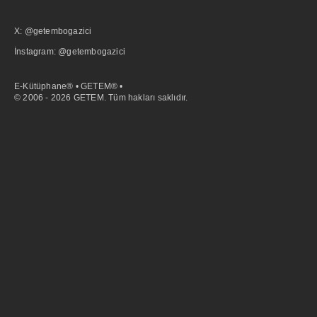
X: @getembogazici
İnstagram: @getembogazici
E-Kütüphane® • GETEM® •
© 2006 - 2026 GETEM. Tüm hakları saklıdır.