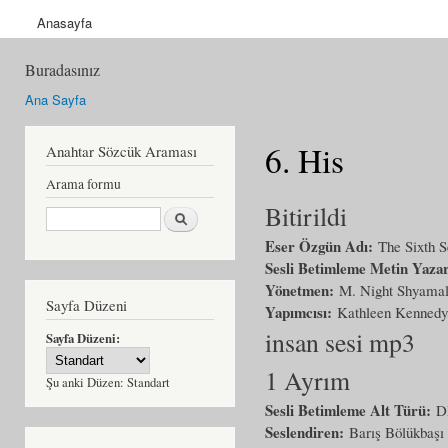
Anasayfa
Buradasınız
Ana Sayfa
6. His
Anahtar Sözcük Araması
Arama formu
Bitirildi
Ara
Eser Özgün Adı:
The Sixth 
Sesli Betimleme Metin Yaza
Yönetmen:
M. Night Shyama
Sayfa Düzeni
Yapımcısı:
Kathleen Kennedy
insan sesi mp3
Sayfa Düzeni:
1 Ayrım
Şu anki Düzen:
Standart
Sesli Betimleme Alt Türü:
D
Seslendiren:
Barış Bölükbaşı