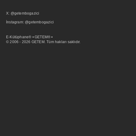
X: @getembogazici
İnstagram: @getembogazici
E-Kütüphane® • GETEM® •
© 2006 - 2026 GETEM. Tüm hakları saklıdır.