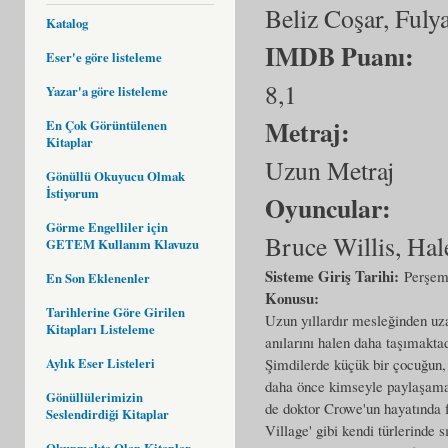
Beliz Coşar, Ful
Katalog
IMDB Puanı:
Eser'e göre listeleme
8,1
Yazar'a göre listeleme
Metraj:
En Çok Görüntülenen
Kitaplar
Uzun Metraj
Gönüllü Okuyucu Olmak
İstiyorum
Oyuncular:
Görme Engelliler için
Bruce Willis, Hal
GETEM Kullanım Klavuzu
Sisteme Giriş Tarihi:
Perşem
En Son Eklenenler
Konusu:
Tarihlerine Göre Girilen
Uzun yıllardır mesleğinden uz
Kitapları Listeleme
anılarını halen daha taşımaktad
Aylık Eser Listeleri
Şimdilerde küçük bir çocuğun,
daha önce kimseyle paylaşamad
Gönüllülerimizin
de doktor Crowe'un hayatında fı
Seslendirdiği Kitaplar
Village' gibi kendi türlerinde 
Okunmakta Olan Kitaplar