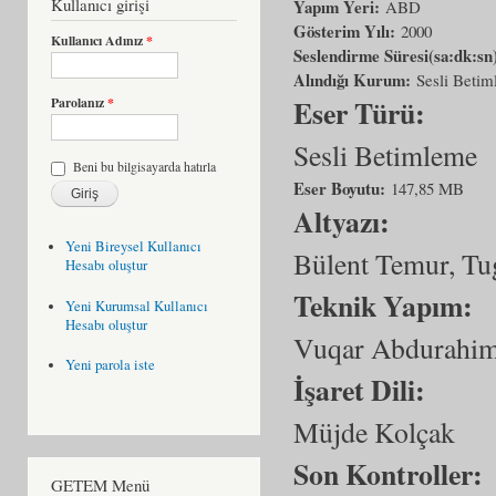
Kullanıcı girişi
Yapım Yeri:
ABD
Gösterim Yılı:
2000
Kullanıcı Adınız
*
Seslendirme Süresi(sa:dk:sn
Alındığı Kurum:
Sesli Beti
Eser Türü:
Parolanız
*
Sesli Betimleme
Beni bu bilgisayarda hatırla
Eser Boyutu:
147,85 MB
Altyazı:
Yeni Bireysel Kullanıcı
Bülent Temur, Tug
Hesabı oluştur
Teknik Yapım:
Yeni Kurumsal Kullanıcı
Hesabı oluştur
Vuqar Abdurahim
Yeni parola iste
İşaret Dili:
Müjde Kolçak
Son Kontroller:
GETEM Menü