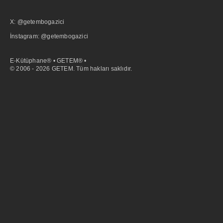
X: @getembogazici
İnstagram: @getembogazici
E-Kütüphane® • GETEM® •
© 2006 - 2026 GETEM. Tüm hakları saklıdır.