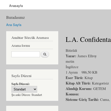
Anasayfa
Buradasınız
Ana Sayfa
L.A. Confidenta
Anahtar Sözcük Araması
Arama formu
Bitirildi
Ara
Yazar:
James Ellroy
metin
İngilizce
1 Ayrım
986,50 KB
Sayfa Düzeni
Eser Türü:
Kitap
Kitap Alt Türü:
Kategorisiz
Sayfa Düzeni:
Alındığı Kurum:
GETEM
Konusu:
Şu anki Düzen:
Standart
Sisteme Giriş Tarihi:
Cuma, 