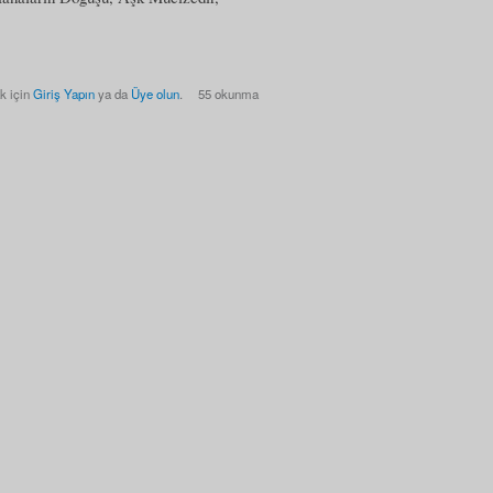
k için
Giriş Yapın
ya da
Üye olun
.
55 okunma