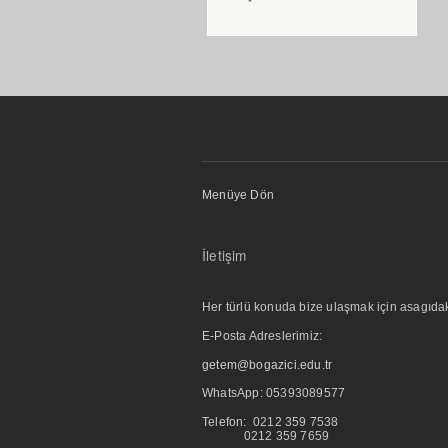
Menüye Dön
İletişim
Her türlü konuda bize ulaşmak için asagıdaki i
E-Posta Adreslerimiz:
getem@bogazici.edu.tr
WhatsApp:
05393089577
Telefon: 0212 359 7538
0212 359 7659