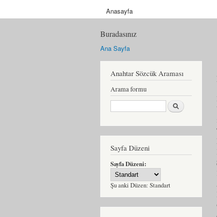
Anasayfa
Buradasınız
Ana Sayfa
Anahtar Sözcük Araması
Arama formu
Ara
Sayfa Düzeni
Sayfa Düzeni:
Şu anki Düzen:
Standart