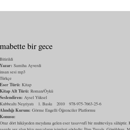
mabette bir gece
Bitirildi
Yazar:
Samiha Ayverdi
insan sesi mp3
Türkçe
Eser Türü:
Kitap
Kitap Alt Türü:
Roman/Öykü
Seslendiren:
Aysel Yüksel
Kubbealtı Neşriyatı
1. Baskı
2010
978-975-7663-25-6
Alındığı Kurum:
Görme Engelli Öğrenciler Platformu
Konusu:
Otuz dört hikâyeden meydana gelen eser tasavvufî bir muhtevâya sâhiptir. K
eserde yer alan bâzı parçaların isimleri şöyledir: İlim Tuzağı, Gönüldere,