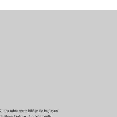
itaba adını veren hikâye ile başlayan
 Mânâların Doğuşu, Aşk Mucizedir,