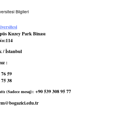
rsitesi Bilgileri
versitesi
üs Kuzey Park Binası
No:114
 / İstanbul
ız :
 76 59
 75 38
+90 539 308 95 77
tı (Sadece mesaj):
em@bogazici.edu.tr