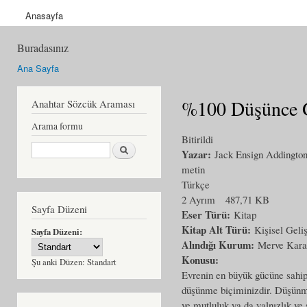
Anasayfa
Buradasınız
Ana Sayfa
%100 Düşünce 
Anahtar Sözcük Araması
Arama formu
Bitirildi
Ara
Yazar:
Jack Ensign Addingto
metin
Türkçe
2 Ayrım
487,71 KB
Sayfa Düzeni
Eser Türü:
Kitap
Kitap Alt Türü:
Kişisel Geli
Sayfa Düzeni:
Alındığı Kurum:
Merve Kara
Konusu:
Şu anki Düzen:
Standart
Evrenin en büyük gücüne sahip
düşünme biçiminizdir. Düşünme 
ve mutluluk ya da yalnızlık ve