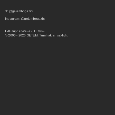
X: @getembogazici
İnstagram: @getembogazici
E-Kütüphane® • GETEM® •
© 2006 - 2026 GETEM. Tüm hakları saklıdır.