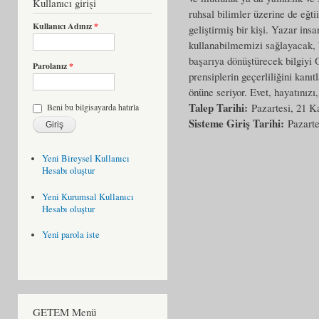
Kullanıcı girişi
ruhsal bilimler üzerine de eğt
Kullanıcı Adınız
*
geliştirmiş bir kişi. Yazar ins
kullanabilmemizi sağlayacak, be
başarıya dönüştürecek bilgiyi O
Parolanız
*
prensiplerin geçerliliğini kanı
önüne seriyor. Evet, hayatınızı
Talep Tarihi:
Pazartesi, 21 K
Beni bu bilgisayarda hatırla
Sisteme Giriş Tarihi:
Pazarte
Yeni Bireysel Kullanıcı
Hesabı oluştur
Yeni Kurumsal Kullanıcı
Hesabı oluştur
Yeni parola iste
GETEM Menü