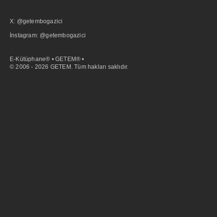
X: @getembogazici
İnstagram: @getembogazici
E-Kütüphane® • GETEM® •
© 2006 - 2026 GETEM. Tüm hakları saklıdır.