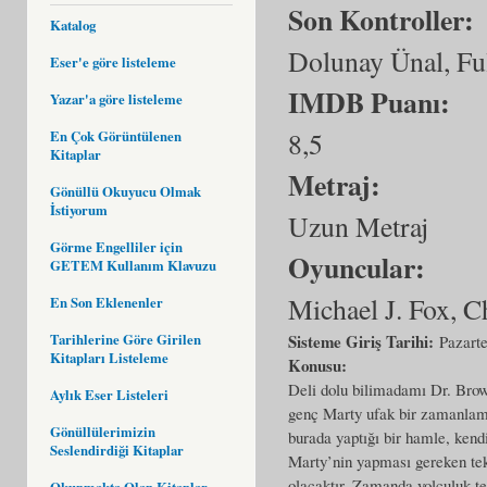
Son Kontroller:
Katalog
Dolunay Ünal, Fu
Eser'e göre listeleme
IMDB Puanı:
Yazar'a göre listeleme
8,5
En Çok Görüntülenen
Kitaplar
Metraj:
Gönüllü Okuyucu Olmak
İstiyorum
Uzun Metraj
Görme Engelliler için
Oyuncular:
GETEM Kullanım Klavuzu
Michael J. Fox, 
En Son Eklenenler
Tarihlerine Göre Girilen
Sisteme Giriş Tarihi:
Pazarte
Kitapları Listeleme
Konusu:
Deli dolu bilimadamı Dr. Brow
Aylık Eser Listeleri
genç Marty ufak bir zamanlama
Gönüllülerimizin
burada yaptığı bir hamle, kendi
Seslendirdiği Kitaplar
Marty’nin yapması gereken tek
olacaktır. Zamanda yolculuk t
Okunmakta Olan Kitaplar