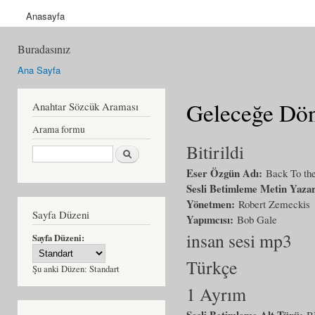
Anasayfa
Buradasınız
Ana Sayfa
Geleceğe Dö
Anahtar Sözcük Araması
Arama formu
Bitirildi
Ara
Eser Özgün Adı:
Back To the
Sesli Betimleme Metin Yaza
Yönetmen:
Robert Zemeckis
Sayfa Düzeni
Yapımcısı:
Bob Gale
insan sesi mp3
Sayfa Düzeni:
Türkçe
Şu anki Düzen:
Standart
1 Ayrım
Sesli Betimleme Alt Türü:
B