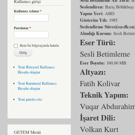
Kullanıcı girişi
Seslendiren:
Barış Bölükbaşı
Kullanıcı Adınız
*
Yapım Yeri:
ABD
Gösterim Yılı:
1985
Seslendirme Süresi(sa:dk:sn
Parolanız
*
Alındığı Kurum:
Sesli Beti
Eser Türü:
Beni bu bilgisayarda hatırla
Sesli Betimleme
Eser Boyutu:
160,00 MB
Yeni Bireysel Kullanıcı
Altyazı:
Hesabı oluştur
Fatih Kolivar
Yeni Kurumsal Kullanıcı
Hesabı oluştur
Teknik Yapım:
Yeni parola iste
Vuqar Abdurahim
İşaret Dili:
Volkan Kurt
GETEM Menü