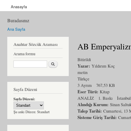
Anasayfa
Buradasınız
Ana Sayfa
AB Emperyalizmi
Anahtar Sözcük Araması
Arama formu
Bitirildi
Ara
Yazar:
Yıldırım Koç
metin
Türkçe
3 Ayrım
767,53 KB
Sayfa Düzeni
Eser Türü:
Kitap
ANALİZ
1. Baskı
İstanbul
Sayfa Düzeni:
Alındığı Kurum:
Sinan Saltu
Talep Tarihi:
Cumartesi, 13 
Şu anki Düzen:
Standart
Sisteme Giriş Tarihi:
Cumart