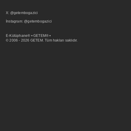
X: @getembogazici
İnstagram: @getembogazici
E-Kütüphane® • GETEM® •
© 2006 - 2026 GETEM. Tüm hakları saklıdır.