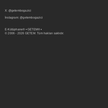
X: @getembogazici
İnstagram: @getembogazici
E-Kütüphane® • GETEM® •
© 2006 - 2026 GETEM. Tüm hakları saklıdır.