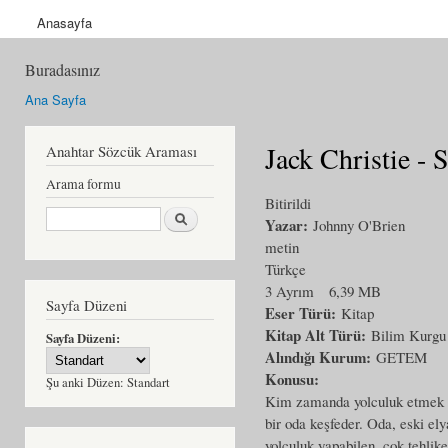
Anasayfa
Buradasınız
Ana Sayfa
Jack Christie - 
Anahtar Sözcük Araması
Arama formu
Bitirildi
Ara
Yazar:
Johnny O'Brien
metin
Türkçe
3 Ayrım
6,39 MB
Sayfa Düzeni
Eser Türü:
Kitap
Kitap Alt Türü:
Bilim Kurgu
Sayfa Düzeni:
Alındığı Kurum:
GETEM
Konusu:
Şu anki Düzen:
Standart
Kim zamanda yolculuk etmek ist
bir oda keşfeder. Oda, eski el
yolculuk yapabilen, çok tehlik