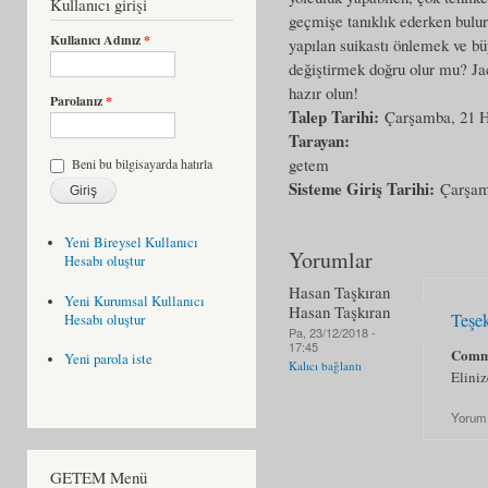
Kullanıcı girişi
geçmişe tanıklık ederken bulur
Kullanıcı Adınız
*
yapılan suikastı önlemek ve bü
değiştirmek doğru olur mu? Jac
hazır olun!
Parolanız
*
Talep Tarihi:
Çarşamba, 21 H
Tarayan:
getem
Beni bu bilgisayarda hatırla
Sisteme Giriş Tarihi:
Çarşam
Yeni Bireysel Kullanıcı
Yorumlar
Hesabı oluştur
Hasan Taşkıran
Yeni Kurumsal Kullanıcı
Hasan Taşkıran
Teşe
Hesabı oluştur
Pa, 23/12/2018 -
17:45
Comm
Yeni parola iste
Kalıcı bağlantı
Eliniz
Yorum
GETEM Menü