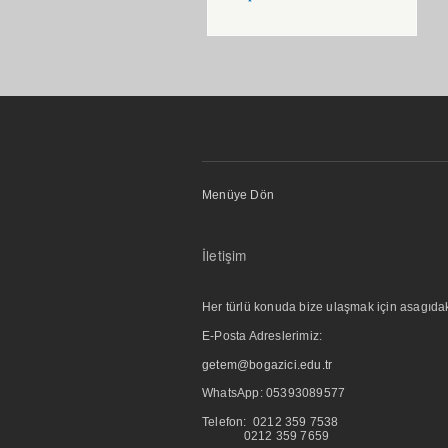
Menüye Dön
İletişim
Her türlü konuda bize ulaşmak için asagıdaki i
E-Posta Adreslerimiz:
getem@bogazici.edu.tr
WhatsApp:
05393089577
Telefon: 0212 359 7538
0212 359 7659