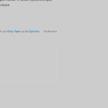
çekiyor.
k için
Giriş Yapın
ya da
Üye olun
.
16 okunma