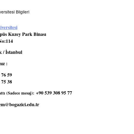
rsitesi Bilgileri
versitesi
üs Kuzey Park Binası
No:114
 / İstanbul
ız :
 76 59
 75 38
+90 539 308 95 77
tı (Sadece mesaj):
em@bogazici.edu.tr