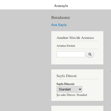
Anasayfa
Buradasınız
Ana Sayfa
Anahtar Sözcük Araması
Arama formu
Ara
Sayfa Düzeni
Sayfa Düzeni:
Şu anki Düzen:
Standart