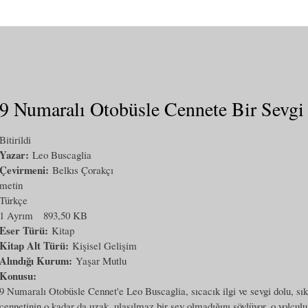
9 Numaralı Otobüsle Cennete Bir Sevgi
Bitirildi
Yazar:
Leo Buscaglia
Çevirmeni:
Belkıs Çorakçı
metin
Türkçe
1 Ayrım
893,50 KB
Eser Türü:
Kitap
Kitap Alt Türü:
Kişisel Gelişim
Alındığı Kurum:
Yaşar Mutlu
Konusu:
9 Numaralı Otobüsle Cennet'e Leo Buscaglia, sıcacık ilgi ve sevgi dolu, sık 
cennetinin o kadar da uzak, ulaşılmaz bir şey olmadığını söylüyor, o yolcul