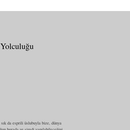
 Yolculuğu
sık da esprili üslubuyla bize, dünya
uğun burada ve şimdi yapılabileceğini