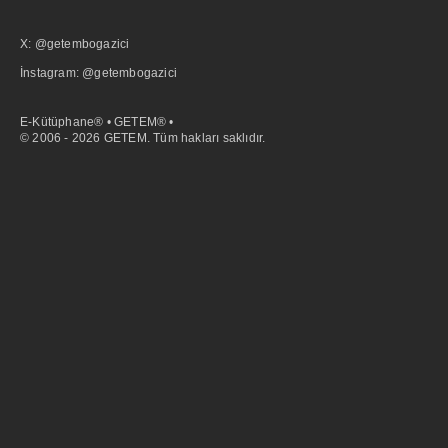
X: @getembogazici
İnstagram: @getembogazici
E-Kütüphane® • GETEM® •
© 2006 - 2026 GETEM. Tüm hakları saklıdır.