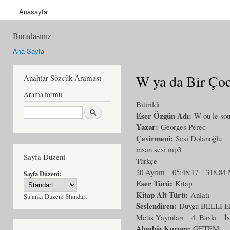
Anasayfa
Buradasınız
Ana Sayfa
W ya da Bir Çoc
Anahtar Sözcük Araması
Arama formu
Bitirildi
Ara
Eser Özgün Adı:
W ou le sou
Yazar:
Georges Perec
Çevirmeni:
Sesi Dolanoğlu
insan sesi mp3
Sayfa Düzeni
Türkçe
20 Ayrım
05:48:17
318,84
Sayfa Düzeni:
Eser Türü:
Kitap
Kitap Alt Türü:
Anlatı
Şu anki Düzen:
Standart
Seslendiren:
Duygu BELLİ
Metis Yayınları
4. Baskı
İ
Alındığı Kurum:
GETEM