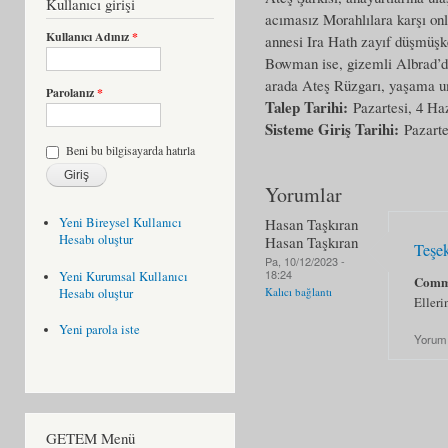
Kullanıcı girişi
acımasız Morahlılara karşı onla
Kullanıcı Adınız
*
annesi Ira Hath zayıf düşmüşke
Bowman ise, gizemli Albrad’da
arada Ateş Rüzgarı, yaşama u
Parolanız
*
Talep Tarihi:
Pazartesi, 4 Ha
Sisteme Giriş Tarihi:
Pazarte
Beni bu bilgisayarda hatırla
Yorumlar
Hasan Taşkıran
Yeni Bireysel Kullanıcı
Hesabı oluştur
Hasan Taşkıran
Teşe
Pa, 10/12/2023 -
18:24
Yeni Kurumsal Kullanıcı
Comm
Kalıcı bağlantı
Hesabı oluştur
Elleri
Yeni parola iste
Yorum
GETEM Menü