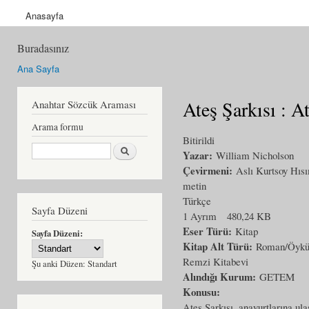
Anasayfa
Buradasınız
Ana Sayfa
Ateş Şarkısı : A
Anahtar Sözcük Araması
Arama formu
Bitirildi
Ara
Yazar:
William Nicholson
Çevirmeni:
Aslı Kurtsoy Hıs
metin
Türkçe
Sayfa Düzeni
1 Ayrım
480,24 KB
Eser Türü:
Kitap
Sayfa Düzeni:
Kitap Alt Türü:
Roman/Öyk
Remzi Kitabevi
Şu anki Düzen:
Standart
Alındığı Kurum:
GETEM
Konusu:
Ateş Şarkısı, anayurtlarına ula