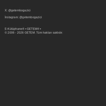
X: @getembogazici
İnstagram: @getembogazici
E-Kütüphane® • GETEM® •
© 2006 - 2026 GETEM. Tüm hakları saklıdır.