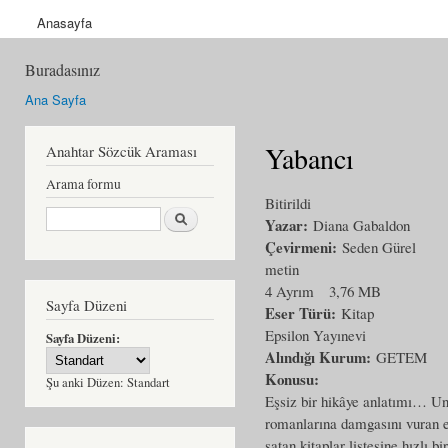
Anasayfa
Buradasınız
Ana Sayfa
Yabancı
Anahtar Sözcük Araması
Arama formu
Bitirildi
Ara
Yazar:
Diana Gabaldon
Çevirmeni:
Seden Gürel
metin
4 Ayrım
3,76 MB
Sayfa Düzeni
Eser Türü:
Kitap
Epsilon Yayınevi
Sayfa Düzeni:
Alındığı Kurum:
GETEM
Konusu:
Şu anki Düzen:
Standart
Eşsiz bir hikâye anlatımı… Un
romanlarına damgasını vuran e
satan kitaplar listesine hızlı 