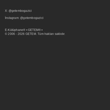
X: @getembogazici
İnstagram: @getembogazici
E-Kütüphane® • GETEM® •
© 2006 - 2026 GETEM. Tüm hakları saklıdır.