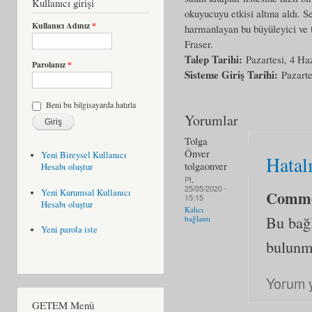
Kullanıcı girişi
okuyucuyu etkisi altına aldı. S
Kullanıcı Adınız
*
harmanlayan bu büyüleyici ve t
Fraser.
Talep Tarihi:
Pazartesi, 4 Ha
Parolanız
*
Sisteme Giriş Tarihi:
Pazarte
Beni bu bilgisayarda hatırla
Yorumlar
Tolga
Önver
Yeni Bireysel Kullanıcı
Hatalı
tolgaonver
Hesabı oluştur
Pt,
25/05/2020 -
Yeni Kurumsal Kullanıcı
Comm
15:15
Hesabı oluştur
Kalıcı
Bu bağl
bağlantı
Yeni parola iste
bulunm
Yorum 
GETEM Menü