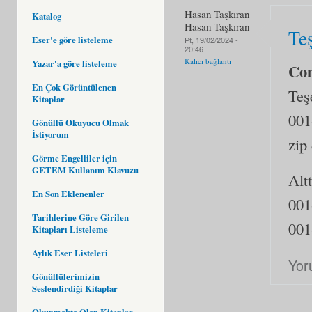
Hasan Taşkıran
Katalog
Hasan Taşkıran
Te
Eser'e göre listeleme
Pt, 19/02/2024 -
20:46
Kalıcı bağlantı
Yazar'a göre listeleme
Co
En Çok Görüntülenen
Teş
Kitaplar
001
Gönüllü Okuyucu Olmak
İstiyorum
zip 
Görme Engelliler için
GETEM Kullanım Klavuzu
Altt
En Son Eklenenler
001
Tarihlerine Göre Girilen
001
Kitapları Listeleme
Aylık Eser Listeleri
Yor
Gönüllülerimizin
Seslendirdiği Kitaplar
Okunmakta Olan Kitaplar