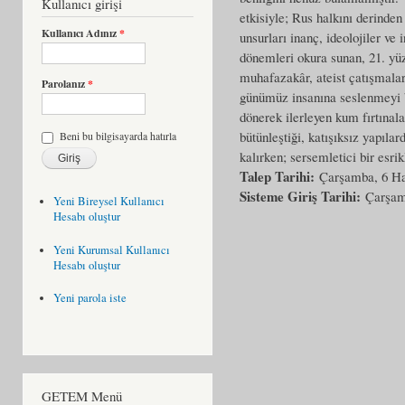
Kullanıcı girişi
etkisiyle; Rus halkını derinde
Kullanıcı Adınız
*
unsurları inanç, ideolojiler ve i
dönemleri okura sunan, 21. yüzy
muhafazakâr, ateist çatışmalar
Parolanız
*
günümüz insanına seslenmeyi ba
dönerek ilerleyen kum fırtınala
bütünleştiği, katışıksız yapılar
Beni bu bilgisayarda hatırla
kalırken; sersemletici bir esri
Talep Tarihi:
Çarşamba, 6 Ha
Sisteme Giriş Tarihi:
Çarşam
Yeni Bireysel Kullanıcı
Hesabı oluştur
Yeni Kurumsal Kullanıcı
Hesabı oluştur
Yeni parola iste
GETEM Menü