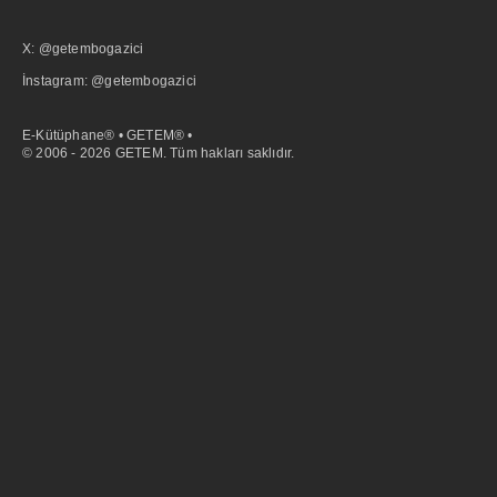
X: @getembogazici
İnstagram: @getembogazici
E-Kütüphane® • GETEM® •
© 2006 - 2026 GETEM. Tüm hakları saklıdır.