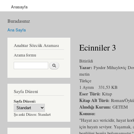
Anasayfa
Buradasınız
Ana Sayfa
Ecinniler 3
Anahtar Sözcük Araması
Arama formu
Bitirildi
Ara
Yazar:
Fyodor Mihayloviç Dos
metin
Türkçe
1 Ayrım
331,53 KB
Sayfa Düzeni
Eser Türü:
Kitap
Kitap Alt Türü:
Roman/Öyk
Sayfa Düzeni:
Alındığı Kurum:
GETEM
Konusu:
Şu anki Düzen:
Standart
"Hayat acı vericidir, hayat ko
için hayatı seviyor. Yaşamak, 
benliğini henüz bulamamıştır." 