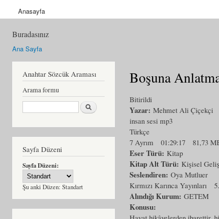
Anasayfa
Buradasınız
Ana Sayfa
Boşuna Anlatma
Anahtar Sözcük Araması
Arama formu
Bitirildi
Ara
Yazar:
Mehmet Ali Çiçekçi
insan sesi mp3
Türkçe
7 Ayrım
01:29:17
81,73 M
Sayfa Düzeni
Eser Türü:
Kitap
Kitap Alt Türü:
Kişisel Geli
Sayfa Düzeni:
Seslendiren:
Oya Mutluer
Kırmızı Karınca Yayınları
5
Şu anki Düzen:
Standart
Alındığı Kurum:
GETEM
Konusu:
Hayat hikâyelerden ibarettir, h