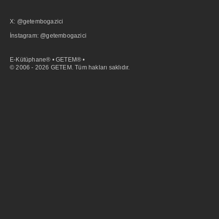
X: @getembogazici
İnstagram: @getembogazici
E-Kütüphane® • GETEM® •
© 2006 - 2026 GETEM. Tüm hakları saklıdır.