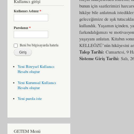
Kullanıcı girişi
bunun için saatlerimizi harcars
Kullanıcı Adınız
*
hikâye bile anlatmak istedikl
geleceğimize de ışık tutaca
kullandık. Yaşamın içinden, yaş
Parolanız
*
farkındalığımızı ve motivasyonu
yaşayanı anlatan. Kitabın son
KELLEÖZÜ’nün hikâyesini anl
Beni bu bilgisayarda hatırla
Talep Tarihi:
Cumartesi, 9 H
Sisteme Giriş Tarihi:
Salı, 2
Yeni Bireysel Kullanıcı
Hesabı oluştur
Yeni Kurumsal Kullanıcı
Hesabı oluştur
Yeni parola iste
GETEM Menü