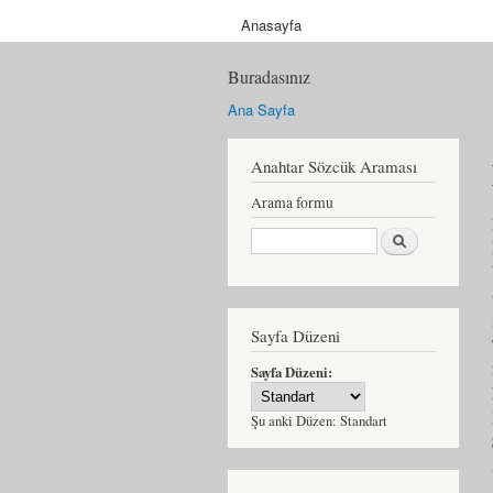
Anasayfa
Buradasınız
Ana Sayfa
Anahtar Sözcük Araması
Arama formu
Ara
Sayfa Düzeni
Sayfa Düzeni:
Şu anki Düzen:
Standart