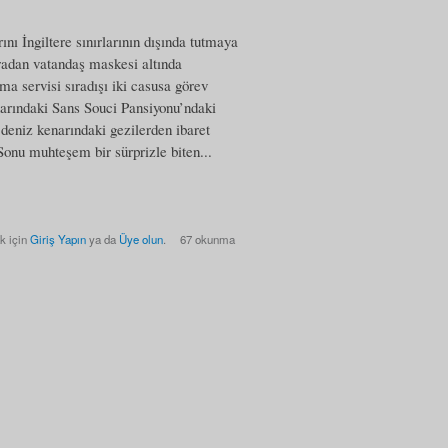
ı İngiltere sınırlarının dışında tutmaya
ıradan vatandaş maskesi altında
a servisi sıradışı iki casusa görev
arındaki Sans Souci Pansiyonu’ndaki
v deniz kenarındaki gezilerden ibaret
“Sonu muhteşem bir sürprizle biten...
k için
Giriş Yapın
ya da
Üye olun
.
67 okunma