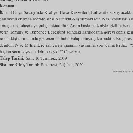
Konusu:
İkinci Dünya Savaşı’nda Kraliyet Hava Kuvvetleri, Luftwaffe savaş uçakların
çalışırken düşman içeride sinsi bir tehdit oluşturmaktadır. Nazi casusları s
amaçlarına ulaşmaya çalışmaktadırlar. Artan baskı nedeniyle gizli haber alm
verir. Tommy ve Tuppence Beresford adındaki karıkocanın görevi deniz ken
renkli kişiler arasında gizlenen iki haini bulup ortaya çıkarmaktır. Bu göre
değildir. N ve M İngiltere’nin en iyi ajanının yaşamına son vermişlerdir... 
baştan sona heyecan dolu bir öykü!” Observer
Talep Tarihi:
Salı, 16 Temmuz, 2019
Sisteme Giriş Tarihi:
Pazartesi, 3 Şubat, 2020
Yorum yapma