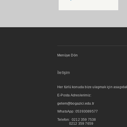
Menüye Dön
İletişim
Her türlü konuda bize ulaşmak için asagıdaki i
E-Posta Adreslerimiz:
getem@bogazici.edu.tr
WhatsApp:
05393089577
Telefon: 0212 359 7538
0212 359 7659