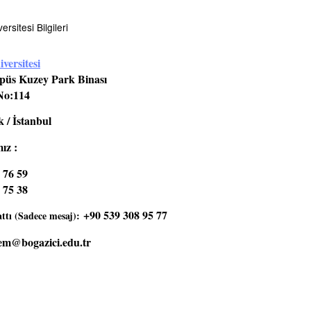
rsitesi Bilgileri
versitesi
üs Kuzey Park Binası
No:114
 / İstanbul
ız :
 76 59
 75 38
+90 539 308 95 77
tı (Sadece mesaj):
em@bogazici.edu.tr