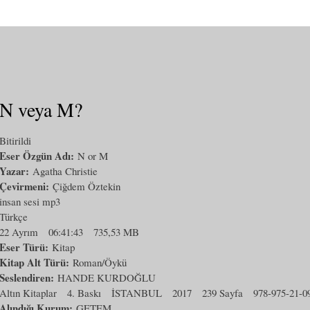
N veya M?
Bitirildi
Eser Özgün Adı:
N or M
Yazar:
Agatha Christie
Çevirmeni:
Çiğdem Öztekin
insan sesi mp3
Türkçe
22 Ayrım
06:41:43
735,53 MB
Eser Türü:
Kitap
Kitap Alt Türü:
Roman/Öykü
Seslendiren:
HANDE KURDOĞLU
Altın Kitaplar
4. Baskı
İSTANBUL
2017
239 Sayfa
978-975-21-0
Alındığı Kurum:
GETEM