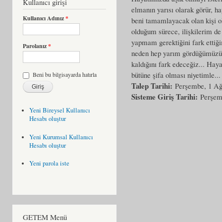
Kullanıcı girişi
elmanın yarısı olarak görür, h
Kullanıcı Adınız
*
beni tamamlayacak olan kişi ol
olduğum sürece, ilişkilerim de
yapmam gerektiğini fark ettiğ
Parolanız
*
neden hep yarım gördüğümüzü, 
kaldığını fark edeceğiz... Hay
bütüne şifa olması niyetimle..
Beni bu bilgisayarda hatırla
Talep Tarihi:
Perşembe, 1 Ağ
Sisteme Giriş Tarihi:
Perşem
Yeni Bireysel Kullanıcı
Hesabı oluştur
Yeni Kurumsal Kullanıcı
Hesabı oluştur
Yeni parola iste
GETEM Menü