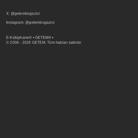
X: @getembogazici
İnstagram: @getembogazici
E-Kütüphane® • GETEM® •
© 2006 - 2026 GETEM. Tüm hakları saklıdır.