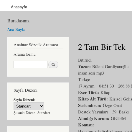
Anasayfa
Buradasınız
Ana Sayfa
2 Tam Bir Tek
Anahtar Sözcük Araması
Arama formu
Bitirildi
Ara
Yazar:
Bülent Gardiyanoğlu
insan sesi mp3
Türkçe
17 Ayrım
04:51:30
266,88
Sayfa Düzeni
Eser Türü:
Kitap
Kitap Alt Türü:
Kişisel Geli
Sayfa Düzeni:
Seslendiren:
Özge Onat
Destek Yayınları
39. Baskı
Şu anki Düzen:
Standart
Alındığı Kurum:
GETEM
Konusu:
Hayatımızda âşık olmayı isteri