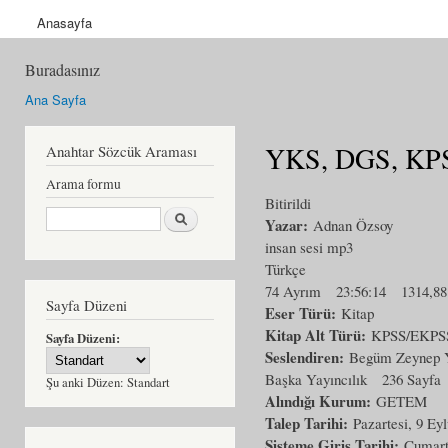
Anasayfa
Buradasınız
Ana Sayfa
YKS, DGS, KPSS
Anahtar Sözcük Araması
Arama formu
Bitirildi
Ara
Yazar:
Adnan Özsoy
insan sesi mp3
Türkçe
74 Ayrım
23:56:14
1314,8
Sayfa Düzeni
Eser Türü:
Kitap
Kitap Alt Türü:
KPSS/EKPS
Sayfa Düzeni:
Seslendiren:
Begüm Zeynep Y
Başka Yayıncılık
236 Sayfa
Şu anki Düzen:
Standart
Alındığı Kurum:
GETEM
Talep Tarihi:
Pazartesi, 9 Eyl
Sisteme Giriş Tarihi:
Cumarte