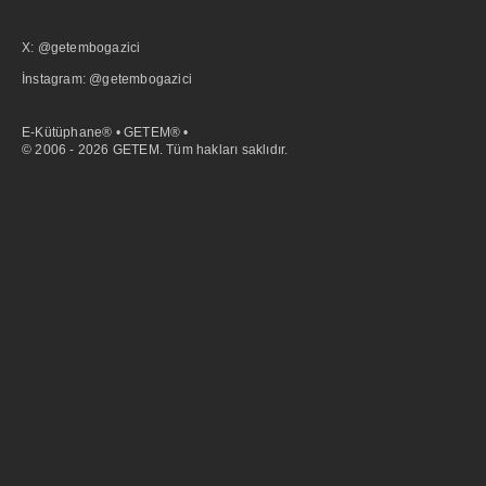
X: @getembogazici
İnstagram: @getembogazici
E-Kütüphane® • GETEM® •
© 2006 - 2026 GETEM. Tüm hakları saklıdır.