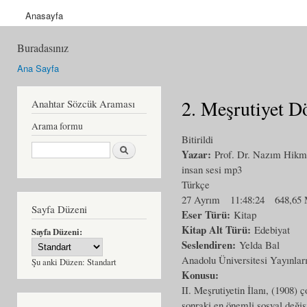
Anasayfa
Buradasınız
Ana Sayfa
2. Meşrutiyet D
Anahtar Sözcük Araması
Arama formu
Bitirildi
Ara
Yazar:
Prof. Dr. Nazım Hikme
insan sesi mp3
Türkçe
27 Ayrım
11:48:24
648,65
Sayfa Düzeni
Eser Türü:
Kitap
Kitap Alt Türü:
Edebiyat
Sayfa Düzeni:
Seslendiren:
Yelda Bal
Anadolu Üniversitesi Yayınlar
Şu anki Düzen:
Standart
Konusu:
II. Meşrutiyetin İlanı, (1908) 
sonraki en önemli sosyal değiş