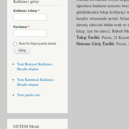
Kullanıcı girişi
uğrarken bunların tamamı bası
Kullanıcı Adınız
*
gürültülerden bıkıp ferdiyetçi 
harpler ortamında yerini; Sel
direniş sürecini bütün renk ve 
Parolanız
*
kitap, işte bu süreci, Rübab M
Talep Tarihi:
Pazar, 21 Kası
Sisteme Giriş Tarihi:
Pazar,
Beni bu bilgisayarda hatırla
Yeni Bireysel Kullanıcı
Hesabı oluştur
Yeni Kurumsal Kullanıcı
Hesabı oluştur
Yeni parola iste
GETEM Menü