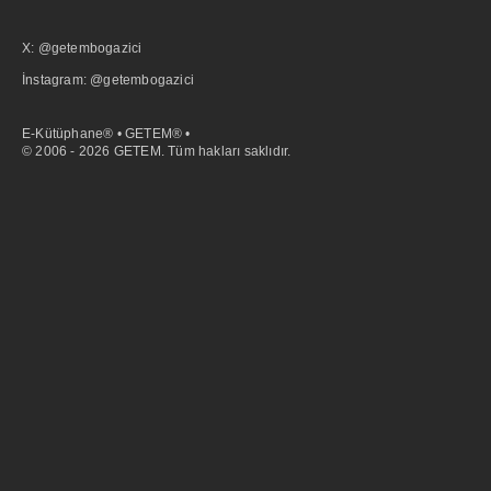
X: @getembogazici
İnstagram: @getembogazici
E-Kütüphane® • GETEM® •
© 2006 - 2026 GETEM. Tüm hakları saklıdır.