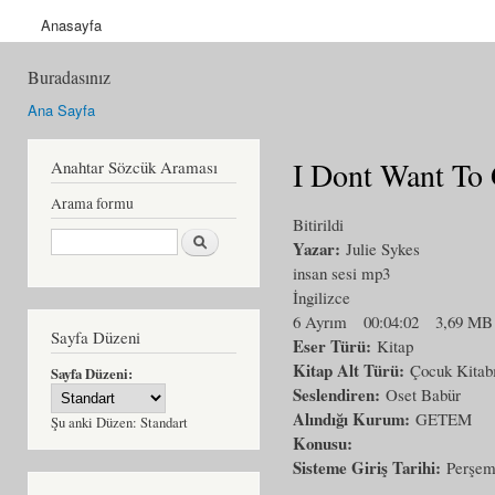
Anasayfa
Buradasınız
Ana Sayfa
I Dont Want To
Anahtar Sözcük Araması
Arama formu
Bitirildi
Ara
Yazar:
Julie Sykes
insan sesi mp3
İngilizce
6 Ayrım
00:04:02
3,69 MB
Sayfa Düzeni
Eser Türü:
Kitap
Kitap Alt Türü:
Çocuk Kitab
Sayfa Düzeni:
Seslendiren:
Oset Babür
Alındığı Kurum:
GETEM
Şu anki Düzen:
Standart
Konusu:
Sisteme Giriş Tarihi:
Perşem