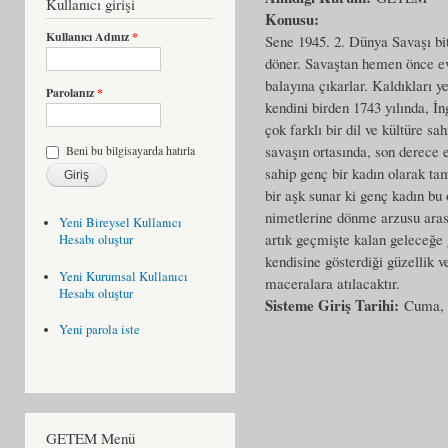
Kullanıcı girişi
Konusu:
Kullanıcı Adınız
*
Sene 1945. 2. Dünya Savaşı bit
döner. Savaştan hemen önce evl
balayına çıkarlar. Kaldıkları y
Parolanız
*
kendini birden 1743 yılında, İn
çok farklı bir dil ve kültüre sa
savaşın ortasında, son derece 
Beni bu bilgisayarda hatırla
sahip genç bir kadın olarak tam
bir aşk sunar ki genç kadın bu 
nimetlerine dönme arzusu arası
Yeni Bireysel Kullanıcı
artık geçmişte kalan geleceğe
Hesabı oluştur
kendisine gösterdiği güzellik v
Yeni Kurumsal Kullanıcı
maceralara atılacaktır.
Hesabı oluştur
Sisteme Giriş Tarihi:
Cuma, 
Yeni parola iste
GETEM Menü