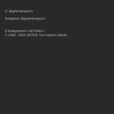
X: @getembogazici
İnstagram: @getembogazici
E-Kütüphane® • GETEM® •
© 2006 - 2026 GETEM. Tüm hakları saklıdır.