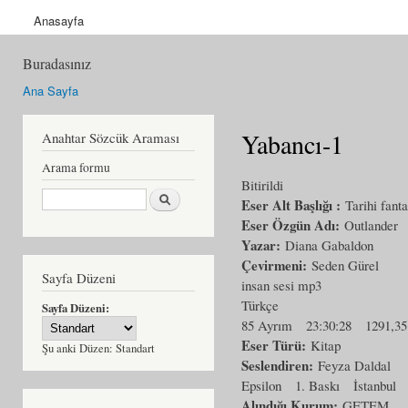
Anasayfa
Buradasınız
Ana Sayfa
Yabancı-1
Anahtar Sözcük Araması
Arama formu
Bitirildi
Ara
Eser Alt Başlığı :
Tarihi fant
Eser Özgün Adı:
Outlander
Yazar:
Diana Gabaldon
Çevirmeni:
Seden Gürel
Sayfa Düzeni
insan sesi mp3
Türkçe
Sayfa Düzeni:
85 Ayrım
23:30:28
1291,3
Eser Türü:
Kitap
Şu anki Düzen:
Standart
Seslendiren:
Feyza Daldal
Epsilon
1. Baskı
İstanbul
Alındığı Kurum:
GETEM