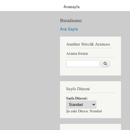
Anasayfa
Buradasınız
Ana Sayfa
Anahtar Sözcük Araması
Arama formu
Ara
Sayfa Düzeni
Sayfa Düzeni:
Şu anki Düzen:
Standart