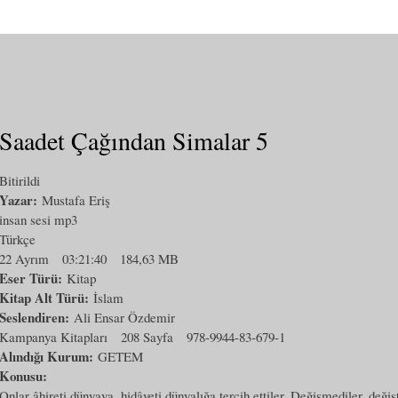
Saadet Çağından Simalar 5
Bitirildi
Yazar:
Mustafa Eriş
insan sesi mp3
Türkçe
22 Ayrım
03:21:40
184,63 MB
Eser Türü:
Kitap
Kitap Alt Türü:
İslam
Seslendiren:
Ali Ensar Özdemir
Kampanya Kitapları
208 Sayfa
978-9944-83-679-1
Alındığı Kurum:
GETEM
Konusu:
Onlar âhireti dünyaya, hidâyeti dünyalığa tercih ettiler. Değişmediler, değiş