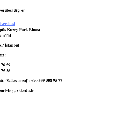
rsitesi Bilgileri
versitesi
üs Kuzey Park Binası
No:114
 / İstanbul
ız :
 76 59
 75 38
+90 539 308 95 77
tı (Sadece mesaj):
em@bogazici.edu.tr