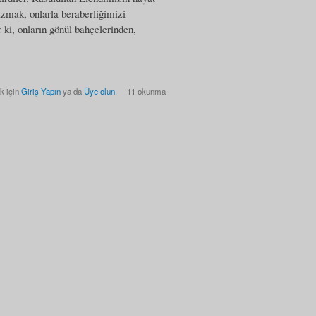
azmak, onlarla beraberliğimizi
 ki, onların gönül bahçelerinden,
k için
Giriş Yapın
ya da
Üye olun
.
11 okunma