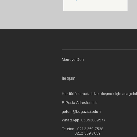
Menüye Dön
İletişim
Her türlü konuda bize ulaşmak için asagıdaki i
E-Posta Adreslerimiz:
getem@bogazici.edu.tr
WhatsApp:
05393089577
Telefon: 0212 359 7538
0212 359 7659