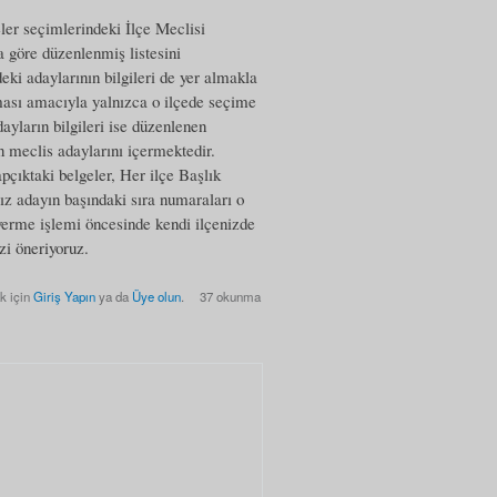
ler seçimlerindeki İlçe Meclisi
a göre düzenlenmiş listesini
eki adaylarının bilgileri de yer almakla
ması amacıyla yalnızca o ilçede seçime
dayların bilgileri ise düzenlenen
in meclis adaylarını içermektedir.
pçıktaki belgeler, Her ilçe Başlık
sız adayın başındaki sıra numaraları o
verme işlemi öncesinde kendi ilçenizde
zi öneriyoruz.
k için
Giriş Yapın
ya da
Üye olun
.
37 okunma