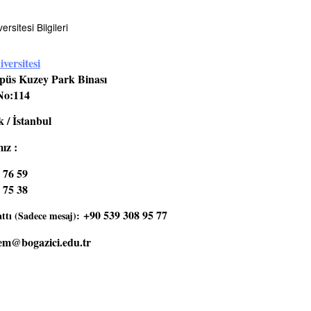
rsitesi Bilgileri
versitesi
üs Kuzey Park Binası
No:114
 / İstanbul
ız :
 76 59
 75 38
+90 539 308 95 77
tı (Sadece mesaj):
em@bogazici.edu.tr