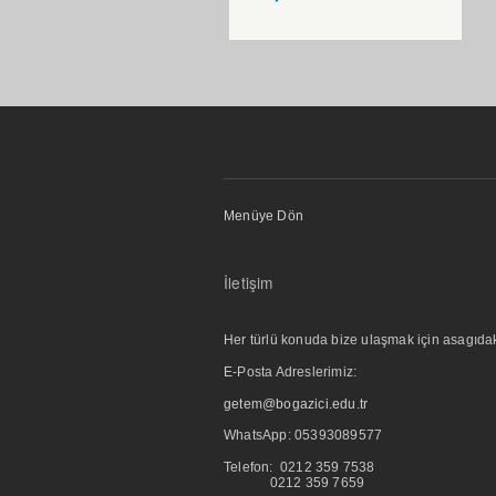
Menüye Dön
İletişim
Her türlü konuda bize ulaşmak için asagıdaki i
E-Posta Adreslerimiz:
getem@bogazici.edu.tr
WhatsApp:
05393089577
Telefon: 0212 359 7538
0212 359 7659