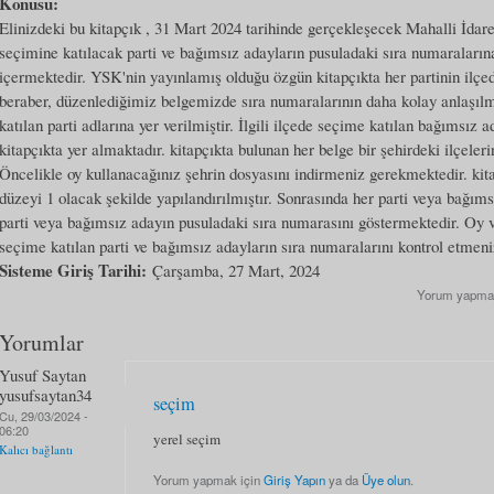
Konusu:
Elinizdeki bu kitapçık , 31 Mart 2024 tarihinde gerçekleşecek Mahalli İdare
seçimine katılacak parti ve bağımsız adayların pusuladaki sıra numaraların
içermektedir. YSK'nin yayınlamış olduğu özgün kitapçıkta her partinin ilçed
beraber, düzenlediğimiz belgemizde sıra numaralarının daha kolay anlaşıl
katılan parti adlarına yer verilmiştir. İlgili ilçede seçime katılan bağımsız a
kitapçıkta yer almaktadır. kitapçıkta bulunan her belge bir şehirdeki ilçeler
Öncelikle oy kullanacağınız şehrin dosyasını indirmeniz gerekmektedir. kita
düzeyi 1 olacak şekilde yapılandırılmıştır. Sonrasında her parti veya bağım
parti veya bağımsız adayın pusuladaki sıra numarasını göstermektedir. Oy 
seçime katılan parti ve bağımsız adayların sıra numaralarını kontrol etmeni
Sisteme Giriş Tarihi:
Çarşamba, 27 Mart, 2024
Yorum yapma
Yorumlar
Yusuf Saytan
yusufsaytan34
seçim
Cu, 29/03/2024 -
06:20
yerel seçim
Kalıcı bağlantı
Yorum yapmak için
Giriş Yapın
ya da
Üye olun
.