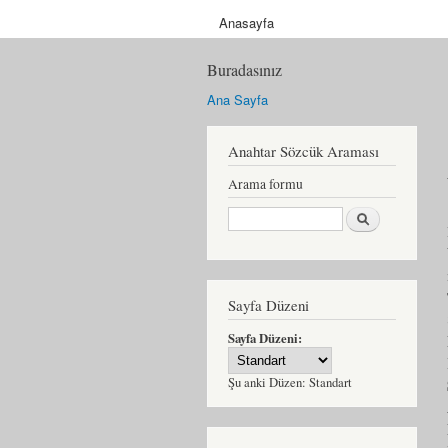
Anasayfa
Buradasınız
Ana Sayfa
Anahtar Sözcük Araması
Arama formu
Ara
Sayfa Düzeni
Sayfa Düzeni:
Şu anki Düzen:
Standart