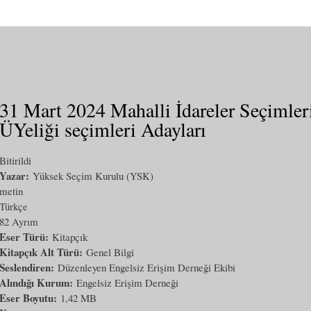
31 Mart 2024 Mahalli İdareler Seçimleri
ÜYeliği seçimleri Adayları
Bitirildi
Yazar:
Yüksek Seçim Kurulu (YSK)
metin
Türkçe
82 Ayrım
Eser Türü:
Kitapçık
Kitapçık Alt Türü:
Genel Bilgi
Seslendiren:
Düzenleyen Engelsiz Erişim Derneği Ekibi
Alındığı Kurum:
Engelsiz Erişim Derneği
Eser Boyutu:
1,42 MB