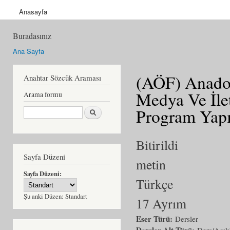
Anasayfa
Buradasınız
Ana Sayfa
(AÖF) Anadol
Anahtar Sözcük Araması
Medya Ve İle
Arama formu
Ara
Program Yapı
Bitirildi
Sayfa Düzeni
metin
Sayfa Düzeni:
Türkçe
Şu anki Düzen:
Standart
17 Ayrım
Eser Türü:
Dersler
Dersler Alt Türü:
Ders/Açıkö