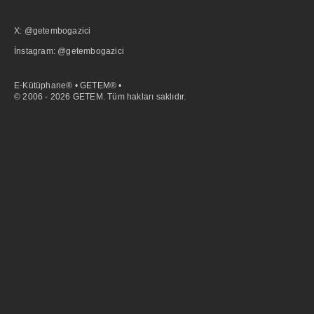
X: @getembogazici
İnstagram: @getembogazici
E-Kütüphane® • GETEM® •
© 2006 - 2026 GETEM. Tüm hakları saklıdır.