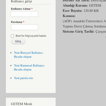
Kullanıcı girişi
Alındığı Kurum:
GETEM
Kullanıcı Adınız
*
Eser Boyutu:
129,80 KB
Konusu:
(AÖF) Anadolu Üniversitesi A
Parolanız
*
Yapımı Dersi Çıkmış Sorularıd
Sisteme Giriş Tarihi:
Çarşam
Beni bu bilgisayarda hatırla
Yeni Bireysel Kullanıcı
Hesabı oluştur
Yeni Kurumsal Kullanıcı
Hesabı oluştur
Yeni parola iste
GETEM Menü