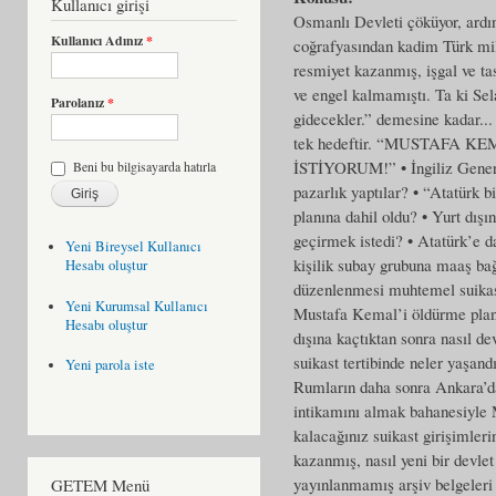
Kullanıcı girişi
Osmanlı Devleti çöküyor, ardın
Kullanıcı Adınız
*
coğrafyasından kadim Türk mill
resmiyet kazanmış, işgal ve tas
ve engel kalmamıştı. Ta ki Selan
Parolanız
*
gidecekler.” demesine kadar..
tek hedeftir. “MUSTAFA
İSTİYORUM!” • İngiliz General
Beni bu bilgisayarda hatırla
pazarlık yaptılar? • “Atatürk 
planına dahil oldu? • Yurt dış
geçirmek istedi? • Atatürk’e 
Yeni Bireysel Kullanıcı
kişilik subay grubuna maaş ba
Hesabı oluştur
düzenlenmesi muhtemel suikastl
Yeni Kurumsal Kullanıcı
Mustafa Kemal’i öldürme planl
Hesabı oluştur
dışına kaçtıktan sonra nasıl d
suikast tertibinde neler yaşa
Yeni parola iste
Rumların daha sonra Ankara’da
intikamını almak bahanesiyle 
kalacağınız suikast girişimleri
kazanmış, nasıl yeni bir devl
yayınlanmamış arşiv belgeleri 
GETEM Menü