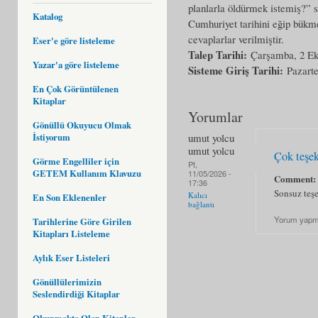
planlarla öldürmek istemiş?” s
Katalog
Cumhuriyet tarihini eğip bükme
cevaplarlar verilmiştir.
Eser'e göre listeleme
Talep Tarihi:
Çarşamba, 2 Ek
Yazar'a göre listeleme
Sisteme Giriş Tarihi:
Pazarte
En Çok Görüntülenen
Kitaplar
Yorumlar
Gönüllü Okuyucu Olmak
İstiyorum
umut yolcu
umut yolcu
Çok teşek
Görme Engelliler için
Pt,
GETEM Kullanım Klavuzu
11/05/2026 -
Comment
17:36
Sonsuz teş
Kalıcı
En Son Eklenenler
bağlantı
Yorum yapm
Tarihlerine Göre Girilen
Kitapları Listeleme
Aylık Eser Listeleri
Gönüllülerimizin
Seslendirdiği Kitaplar
Okunmakta Olan Kitaplar