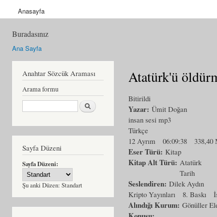
Anasayfa
Buradasınız
Ana Sayfa
Atatürk'ü öldürm
Anahtar Sözcük Araması
Arama formu
Bitirildi
Ara
Yazar:
Ümit Doğan
insan sesi mp3
Türkçe
12 Ayrım
06:09:38
338,40
Sayfa Düzeni
Eser Türü:
Kitap
Kitap Alt Türü:
Atatürk
Sayfa Düzeni:
Tarih
Seslendiren:
Dilek Aydın
Şu anki Düzen:
Standart
Kripto Yayınları
8. Baskı
İ
Alındığı Kurum:
Gönüller El
Konusu: