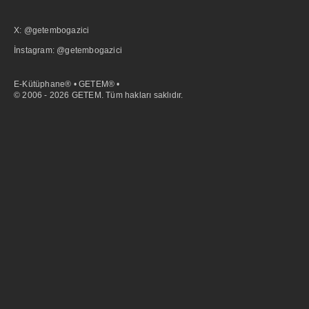
X: @getembogazici
İnstagram: @getembogazici
E-Kütüphane® • GETEM® •
© 2006 - 2026 GETEM. Tüm hakları saklıdır.